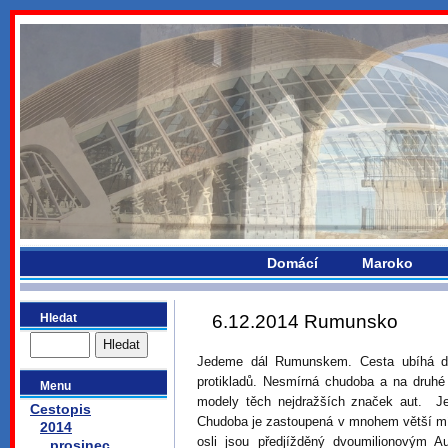
bydlikemevropou.com
Domácí
Maroko
Hledat
6.12.2014 Rumunsko
Jedeme dál Rumunskem. Cesta ubíhá d
protikladů. Nesmírná chudoba a na druh
Menu
modely těch nejdražších značek aut. Je
Cestopis
Chudoba je zastoupená v mnohem větší mí
2014
osli jsou předjížděný dvoumilionovým Au
prosinec