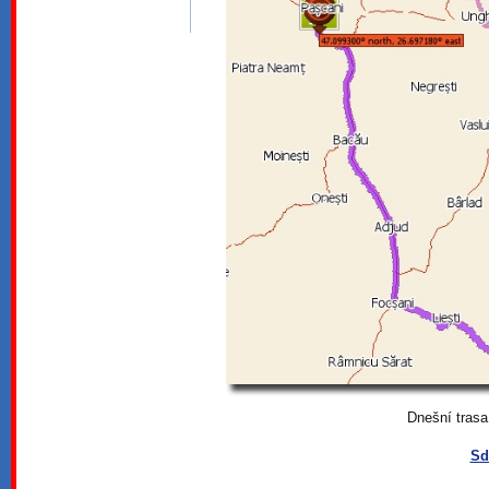
Dnešní trasa je 2
Sd