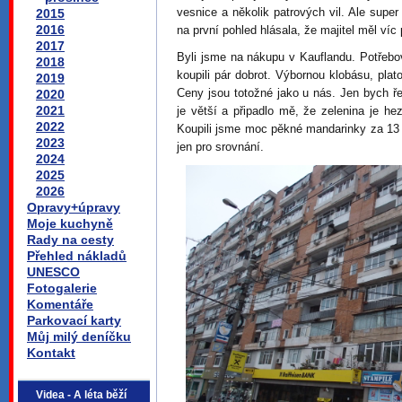
vesnice a několik patrových vil. Ale super
2015
2016
na první pohled hlásala, že majitel měl víc
2017
Byli jsme na nákupu v Kauflandu. Potřebova
2018
koupili pár dobrot. Výbornou klobásu, plat
2019
Ceny jsou totožné jako u nás. Jen bych ř
2020
2021
je větší a připadlo mě, že zelenina je he
2022
Koupili jsme moc pěkné mandarinky za 13 
2023
jen pro srovnání.
2024
2025
2026
Opravy+úpravy
Moje kuchyně
Rady na cesty
Přehled nákladů
UNESCO
Fotogalerie
Komentáře
Parkovací karty
Můj milý deníčku
Kontakt
Videa - A léta běží