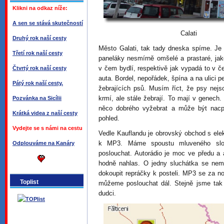
Klikni na odkaz níže:
A sen se stává skutečností
Calati
Druhý rok naší cesty
Město Galati, tak tady dneska spíme. Je t
Třetí rok naší cesty
paneláky nesmírně omšelé a prastaré, jak
v čem bydlí, respektivě jak vypadá to v č
Čtvrtý rok naší cesty
auta. Bordel, nepořádek, špína a na ulici 
Pátý rok naší cesty.
žebrajících psů. Musím říct, že psy nejs
krmí, ale stále žebrají. To mají v genech
Pozvánka na Sicílii
něco dobrého vyžebrat a může být nacp
Krátká videa z naší cesty
pohled.
Vydejte se s námi na cestu
Vedle Kauflandu je obrovský obchod s ele
k MP3. Máme spoustu mluveného slo
Odplouváme na Kanáry
poslouchat. Autorádio je moc ve předu a 
hodně nahlas. O jedny sluchátka se nemů
dokoupit repráčky k posteli. MP3 se za no
Toplist
můžeme poslouchat dál. Stejně jsme tak
dudci.