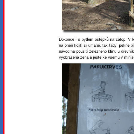
Dokonce i s pytlem oštěpků na zátop. V l
na oheň kolik si umane, tak tady, pěkně p
návod na použití železného klínu u dřevní
vyobrazená žena a ještě ke všemu v minisuk