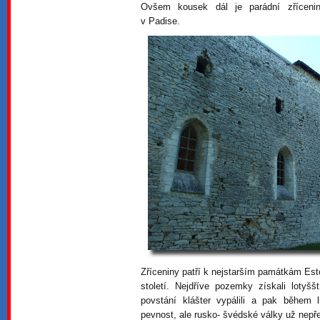
Ovšem kousek dál je parádní zřícenina
v Padise.
Zříceniny patří k nejstarším památkám Est
století. Nejdříve pozemky získali lotyššt
povstání klášter vypálili a pak během 
pevnost, ale rusko- švédské války už nepř