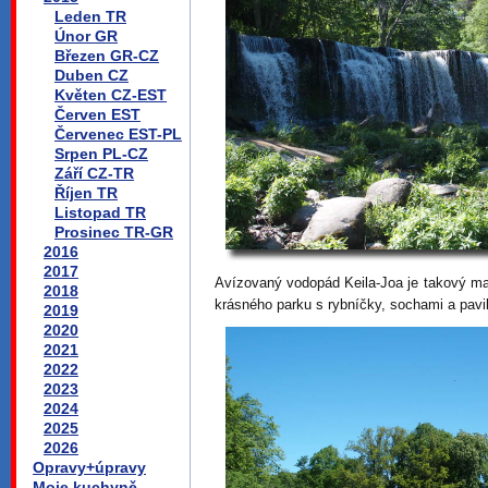
Leden TR
Únor GR
Březen GR-CZ
Duben CZ
Květen CZ-EST
Červen EST
Červenec EST-PL
Srpen PL-CZ
Září CZ-TR
Říjen TR
Listopad TR
Prosinec TR-GR
2016
2017
Avízovaný vodopád Keila-Joa je takový m
2018
krásného parku s rybníčky, sochami a pavi
2019
2020
2021
2022
2023
2024
2025
2026
Opravy+úpravy
Moje kuchyně