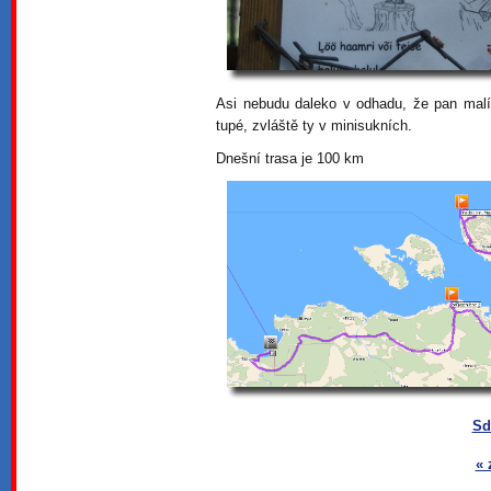
Asi nebudu daleko v odhadu, že pan mal
tupé, zvláště ty v minisukních.
Dnešní trasa je 100 km
Sd
« 