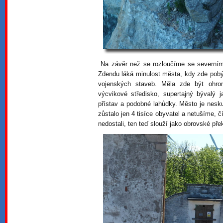
Na závěr než se rozloučíme se severní
Zdendu láká minulost města, kdy zde pobýv
vojenských staveb. Měla zde být ohro
výcvikové středisko, supertajný bývalý j
přístav a podobné lahůdky. Město je nesku
zůstalo jen 4 tisíce obyvatel a netušíme, č
nedostali, ten teď slouží jako obrovské pře