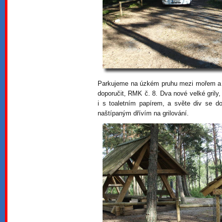
Parkujeme na úzkém pruhu mezi mořem a v
doporučit, RMK č. 8. Dva nové velké grily,
i s toaletním papírem, a světe div se d
naštípaným dřívím na grilování.