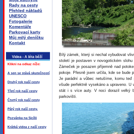
Rady na cesty
Přehled nákladů
UNESCO
Fotogalerie
Komentáře
Parkovací karty
Můj milý deníčku
Kontakt
Bílý zámek, který si nechal vybudovat vli
Videa - A léta běží
století je postaven v novogotickém slohu
Klikni na odkaz níže:
Zámeček je posazen příjemně nad potoke
pokoje. Přesně jsem určila, kde se bude 
A sen se stává skutečností
Je parádní a vůbec netušíme, komu teď p
Druhý rok naší cesty
všude perfektně vysekáno a upraveno. U v
stát i s více auty. V noci dorazil velký
Třetí rok naší cesty
parkovišti.
Čtvrtý rok naší cesty
Pátý rok naší cesty.
Pozvánka na Sicílii
Krátká videa z naší cesty