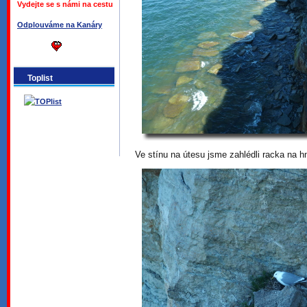
Vydejte se s námi na cestu
Odplouváme na Kanáry
Toplist
Ve stínu na útesu jsme zahlédli racka na 