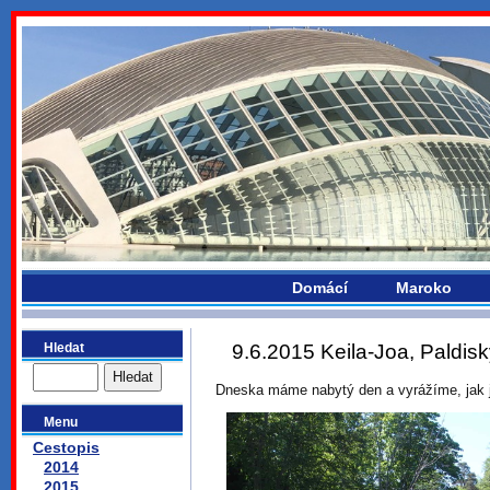
bydlikemevropou.com
Domácí
Maroko
Hledat
9.6.2015 Keila-Joa, Paldis
Dneska máme nabytý den a vyrážíme, jak 
Menu
Cestopis
2014
2015