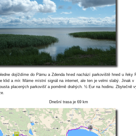
ledne dojíždíme do Pärnu a Zdenda hned nachází parkoviště hned u řeky 
e klid a mír. Máme místní signál na internet, ale ten je velmi slabý. Jinak v
pousta placených parkovišť a poměrně drahých. ½ Eur na hodinu. Zbytečně 
ze.
Dnešní trasa je 69 km