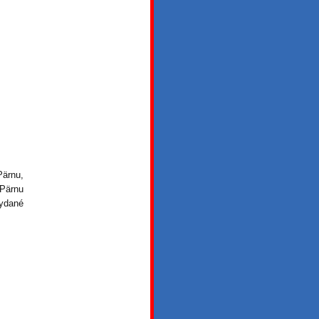
Pärnu,
 Pärnu
vydané