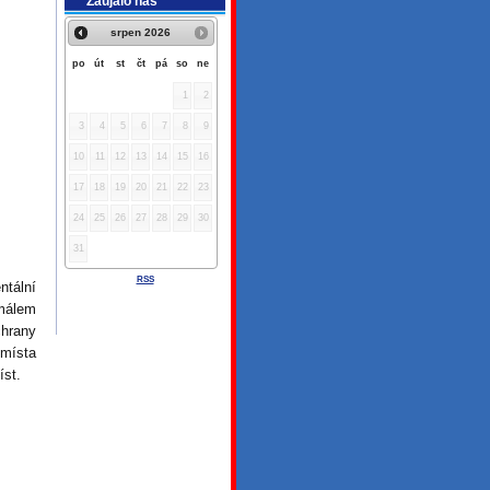
Zaujalo nás
srpen
2026
po
út
st
čt
pá
so
ne
1
2
3
4
5
6
7
8
9
10
11
12
13
14
15
16
17
18
19
20
21
22
23
24
25
26
27
28
29
30
31
RSS
ntální
 málem
chrany
 místa
íst.