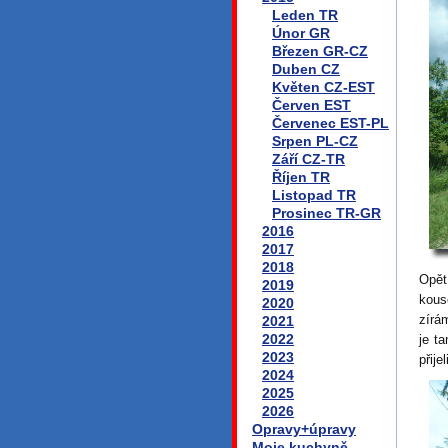
Leden TR
Únor GR
Březen GR-CZ
Duben CZ
Květen CZ-EST
Červen EST
Červenec EST-PL
Srpen PL-CZ
Září CZ-TR
Říjen TR
Listopad TR
Prosinec TR-GR
2016
2017
2018
Opět
2019
kous
2020
zírá
2021
2022
je t
2023
přije
2024
2025
2026
Opravy+úpravy
Moje kuchyně