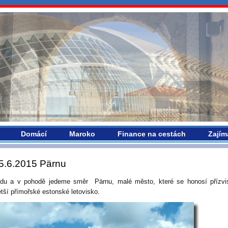
vropou.com
Domácí
Maroko
Finance na cestách
Zajím
5.6.2015 Pärnu
idu a v pohodě jedeme směr Pärnu, malé město, které se honosí přízvi
ětší přímořské estonské letovisko.