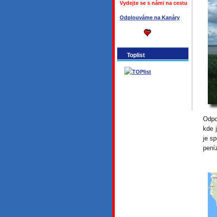
Vydejte se s námi na cestu
Odplouváme na Kanáry
Toplist
Odpo
kde j
je s
pení