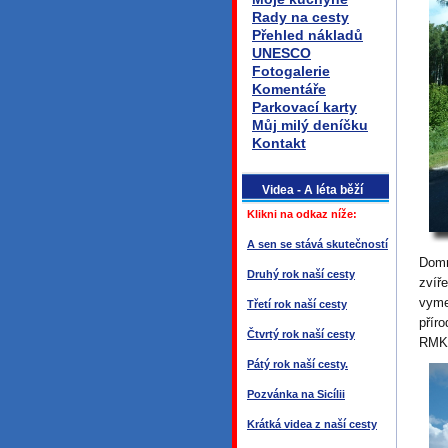
Rady na cesty
Přehled nákladů
UNESCO
Fotogalerie
Komentáře
Parkovací karty
Můj milý deníčku
Kontakt
Videa - A léta běží
Klikni na odkaz níže:
A sen se stává skutečností
Domn
Druhý rok naší cesty
zvíř
vyme
Třetí rok naší cesty
přír
Čtvrtý rok naší cesty
RMK,
Pátý rok naší cesty.
Pozvánka na Sicílii
Krátká videa z naší cesty