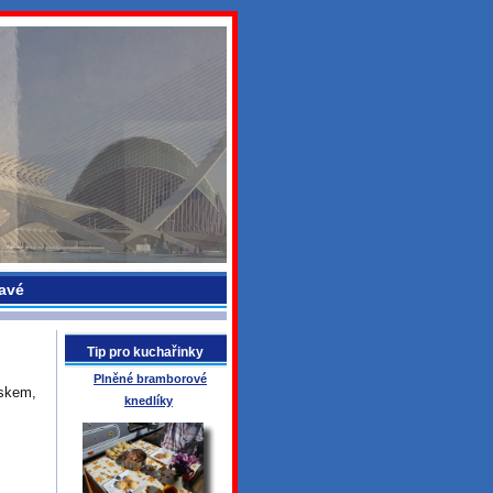
avé
Tip pro kuchařinky
Plněné bramborové
skem,
knedlíky