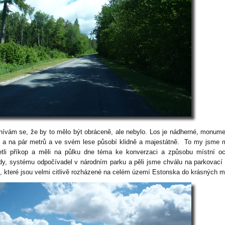
ívám se, že by to mělo být obráceně, ale nebylo. Los je nádherné, monume
e a na pár metrů a ve svém lese působí klidně a majestátně. To my jsme
tli příkop a měli na půlku dne téma ke konverzaci a způsobu místní o
ody, systému odpočívadel v národním parku a pěli jsme chválu na parkovací
 které jsou velmi citlivě rozházené na celém území Estonska do krásných m