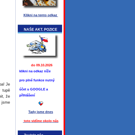
Klikni na tento odkaz
NAŠE AKT. POZICE
do 09.10.2026
klikni na odkaz níže
pro plné funkce
nutný
ba! Je
účet u GOOGLE a
y tupě
přihlášení
it, že
ž jsme
Tady jsme
dnes
toto vidíme okolo ná
s