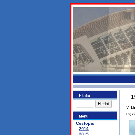
bydlikeme
Hledat
1
V kl
nejv
Menu
Cestopis
2014
2015