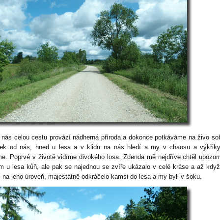
 nás celou cestu provází nádherná příroda a dokonce potkáváme na živo so
ek od nás, hned u lesa a v klidu na nás hledí a my v chaosu a výkřik
me. Poprvé v životě vidíme divokého losa. Zdenda mě nejdříve chtěl upozorn
am u lesa kůň, ale pak se najednou se zvíře ukázalo v celé kráse a až kdy
li na jeho úroveň, majestátně odkráčelo kamsi do lesa a my byli v šoku.