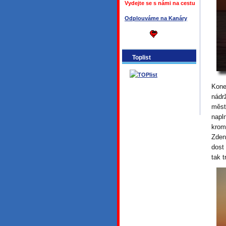
Vydejte se s námi na cestu
Odplouváme na Kanáry
Toplist
Kone
nádr
měst
napl
krom
Zden
dost
tak t