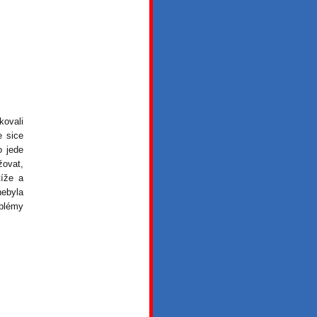
kovali
e sice
o jede
žovat,
tíže a
nebyla
oblémy