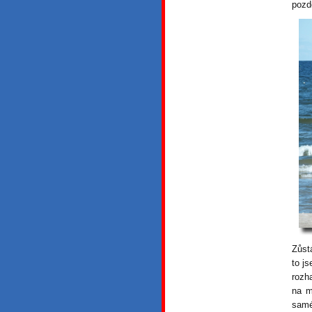
pozdě
Zůst
to j
rozh
na m
samé