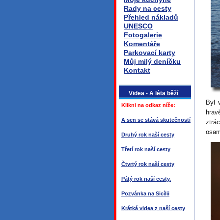
Rady na cesty
Přehled nákladů
UNESCO
Fotogalerie
Komentáře
Parkovací karty
Můj milý deníčku
Kontakt
Videa - A léta běží
Byl 
Klikni na odkaz níže:
hrav
A sen se stává skutečností
ztrá
osam
Druhý rok naší cesty
Třetí rok naší cesty
Čtvrtý rok naší cesty
Pátý rok naší cesty.
Pozvánka na Sicílii
Krátká videa z naší cesty