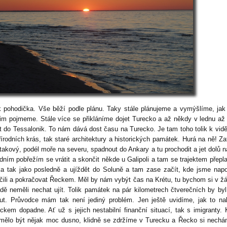
k pohodička. Vše běží podle plánu. Taky stále plánujeme a vymýšlíme, jak
im pojmeme. Stále více se přikláníme dojet Turecko a až někdy v lednu až
et do Tessalonik. To nám dává dost času na Turecko. Je tam toho tolik k vidě
řírodních krás, tak staré architektury a historických památek. Hurá na ně! Za
takový, podél moře na severu, spadnout do Ankary a tu prochodit a jet dolů na
dním pobřežím se vrátit a skončit někde u Galipoli a tam se trajektem přepla
a tak jako posledně a ujíždět do Soluně a tam zase začít, kde jsme nap
čili a pokračovat Řeckem. Měl by nám vybýt čas na Krétu, tu bychom si v 
adě neměli nechat ujít. Tolik památek na pár kilometrech čtverečních by byl
ut. Průvodce mám tak není jediný problém. Jen ještě uvidíme, jak to n
ckem dopadne. Ať už s jejich nestabilní finanční situací, tak s imigranty.
mělo být nějak moc dusno, klidně se zdržíme v Turecku a Řecko si nech