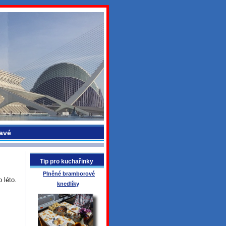
avé
Tip pro kuchařinky
Plněné bramborové
 léto.
knedlíky