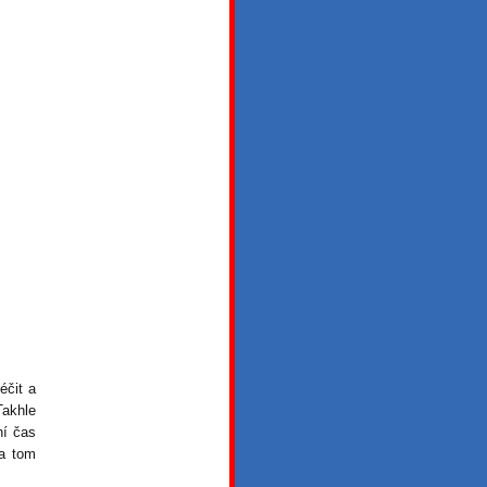
éčit a
Takhle
ní čas
na tom