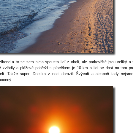
víkend a to se sem sjela spousta lidí z okolí, ale parkoviště jsou veliký a 
ě zvládly a plážové pobřeží s písečkem je 10 km a lidi se dost na tom pr
celi. Takže super. Dneska v noci dorazili Švýcaři a alespoň tady nejsme
ocený.