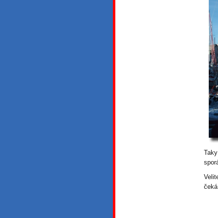
Taky
spor
Veli
čeká