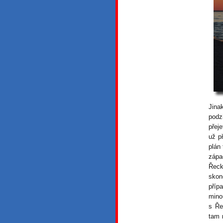
Jina
podz
přej
už p
plán 
zápa
Řeck
skon
příp
mino
s Ře
tam 