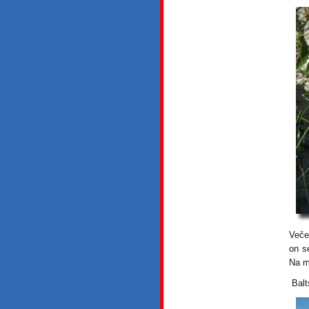
Veče
on s
Na m
Balt