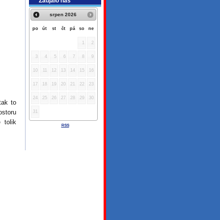
Zaujalo nás
srpen
2026
po
út
st
čt
pá
so
ne
1
2
3
4
5
6
7
8
9
10
11
12
13
14
15
16
17
18
19
20
21
22
23
24
25
26
27
28
29
30
tak to
ostoru
31
 tolik
RSS