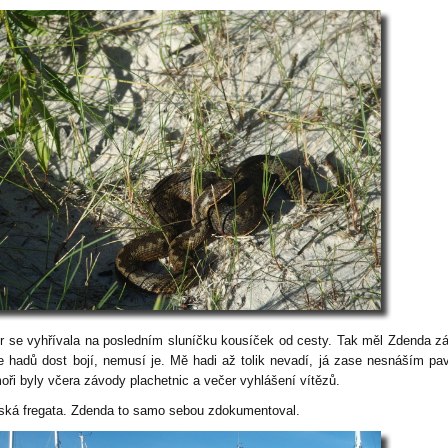
r se vyhřívala na posledním sluníčku kousíček od cesty. Tak měl Zdenda zá
e hadů dost bojí, nemusí je. Mě hadi až tolik nevadí, já zase nesnáším pa
oři byly včera závody plachetnic a večer vyhlášení vítězů.
ská fregata. Zdenda to samo sebou zdokumentoval.