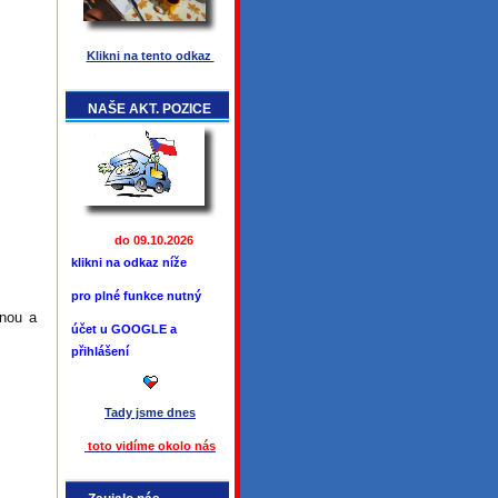
Klikni na tento odkaz
NAŠE AKT. POZICE
do 09.10.2026
klikni na odkaz níže
pro plné funkce
nutný
unou a
účet u GOOGLE a
přihlášení
Tady jsme
dnes
toto vidíme okolo ná
s