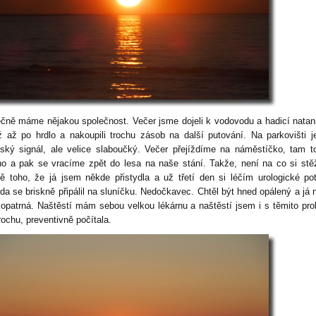
čně máme nějakou společnost. Večer jsme dojeli k vodovodu a hadicí natan
ž až po hrdlo a nakoupili trochu zásob na další putování. Na parkovišti j
ský signál, ale velice slaboučký. Večer přejíždíme na náměstíčko, tam t
no a pak se vracíme zpět do lesa na naše stání. Takže, není na co si stě
ě toho, že já jsem někde přistydla a už třetí den si léčím urologické po
da se briskně připálil na sluníčku. Nedočkavec. Chtěl být hned opálený a já 
 opatrná. Naštěstí mám sebou velkou lékárnu a naštěstí jsem i s těmito pr
rochu, preventivně počítala.