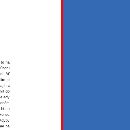
 to na
 únoru
ní. Ať
tím je
 jih a
vit do
osledy
žádném
 hřích
akonec
 Kdyby
áme na