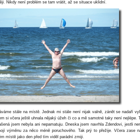
ji. Nikdy není problém se tam vrátit, až se situace uklidní.
áváme stále na místě. Jednak mi stále není nijak valně, zánět se nadaří vyl
sem si včera ještě uhnala nějaký úžeh či co a mě samotné taky není nejlépe. 
ašená jsem nebyla ani nepamatuju. Dneska jsem navrhla Zdendovi, jestli ne
ojí výměnu za něco méně poruchového. Tak prý to přežije. Včera zase 
m místě jako den před tím viděl parádní zmiji.