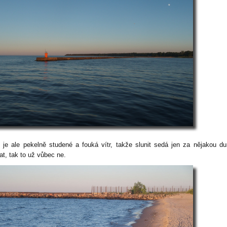
 je ale pekelně studené a fouká vítr, takže slunit se
dá jen za nějakou d
at, tak to už vůbec ne.