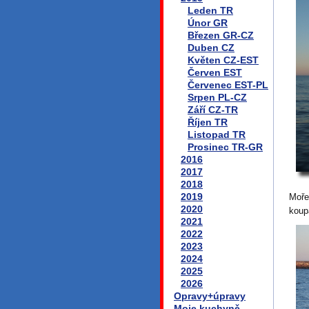
Leden TR
Únor GR
Březen GR-CZ
Duben CZ
Květen CZ-EST
Červen EST
Červenec EST-PL
Srpen PL-CZ
Září CZ-TR
Říjen TR
Listopad TR
Prosinec TR-GR
2016
2017
2018
2019
Moře
2020
koup
2021
2022
2023
2024
2025
2026
Opravy+úpravy
Moje kuchyně