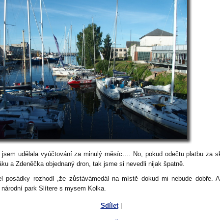
 jsem udělala vyúčtování za minulý měsíc…. No, pokud odečtu platbu za s
áku a Zdeněčka objednaný dron, tak jsme si nevedli nijak špatně.
tel posádky rozhodl ,že zůstávámedál na místě dokud mi nebude dobře.
 národní park Slítere s mysem Kolka.
Sdílet
|