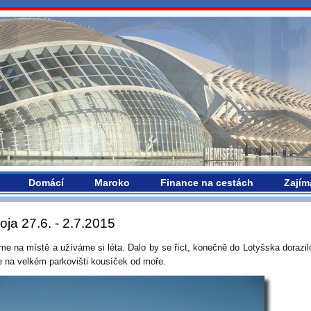
vropou.com
Domácí
Maroko
Finance na cestách
Zajím
oja 27.6. - 2.7.2015
íme na místě a užíváme si léta. Dalo by se říct, konečně do Lotyšska dorazilo
 na velkém parkovišti kousíček od moře.