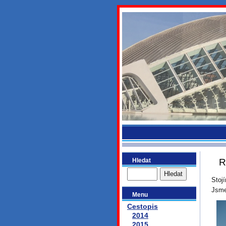
bydlikeme
Hledat
R
Stoj
Jsme
Menu
Cestopis
2014
2015