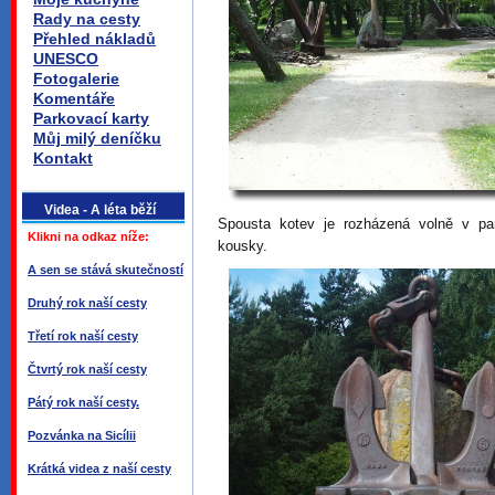
Rady na cesty
Přehled nákladů
UNESCO
Fotogalerie
Komentáře
Parkovací karty
Můj milý deníčku
Kontakt
Videa - A léta běží
Spousta kotev je rozházená volně v pa
Klikni na odkaz níže:
kousky.
A sen se stává skutečností
Druhý rok naší cesty
Třetí rok naší cesty
Čtvrtý rok naší cesty
Pátý rok naší cesty.
Pozvánka na Sicílii
Krátká videa z naší cesty