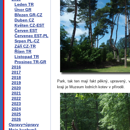
Leden TR
Únor GR
Březen GR-CZ
Duben CZ
Květen CZ-EST
Červen EST
Červenec EST-PL
Srpen PL-CZ
Září CZ-TR
Říjen TR
Listopad TR
Prosinec TR-GR
2016
2017
2018
Park, tak ten mají fakt pěkný, upravený, 
2019
kraji je Muzeum lodních kotev v přírodě.
2020
2021
2022
2023
2024
2025
2026
Opravy+úpravy
Moje kuchyně