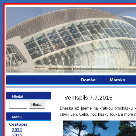
bydlikemevropou.com
Domácí
Maroko
Hledat
Ventspils 7.7.2015
Dneska už jdeme na krátkou procházku 
chvíli ven. Celou noc hezky fouká a moře
Menu
Cestopis
2014
2015