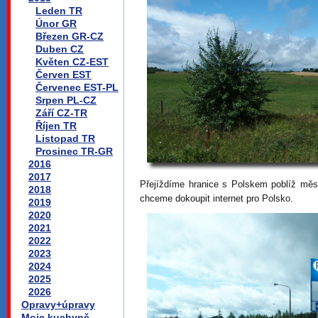
Leden TR
Únor GR
Březen GR-CZ
Duben CZ
Květen CZ-EST
Červen EST
Červenec EST-PL
Srpen PL-CZ
Září CZ-TR
Říjen TR
Listopad TR
Prosinec TR-GR
2016
2017
Přejíždíme hranice s Polskem poblíž měs
2018
chceme dokoupit internet pro Polsko.
2019
2020
2021
2022
2023
2024
2025
2026
Opravy+úpravy
Moje kuchyně