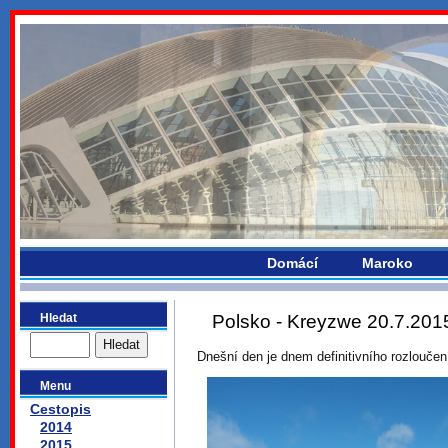
bydlikemevropou.com
Domácí
Maroko
Hledat
Polsko - Kreyzwe 20.7.201
Dnešní den je dnem definitivního rozloučen
Menu
Cestopis
2014
2015