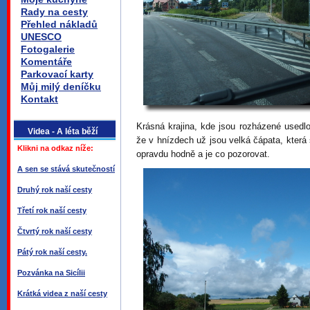
Rady na cesty
Přehled nákladů
UNESCO
Fotogalerie
Komentáře
Parkovací karty
Můj milý deníčku
Kontakt
Krásná krajina, kde jsou rozházené usedlo
Videa - A léta běží
že v hnízdech už jsou velká čápata, která 
Klikni na odkaz níže:
opravdu hodně a je co pozorovat.
A sen se stává skutečností
Druhý rok naší cesty
Třetí rok naší cesty
Čtvrtý rok naší cesty
Pátý rok naší cesty.
Pozvánka na Sicílii
Krátká videa z naší cesty