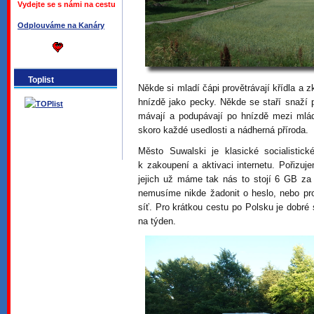
Vydejte se s námi na cestu
Odplouváme na Kanáry
Toplist
Někde si mladí čápi provětrávají křídla a z
hnízdě jako pecky. Někde se staří snaží 
mávají a podupávají po hnízdě mezi mlád
skoro každé usedlosti a nádherná příroda.
Město Suwalski je klasické socialistic
k zakoupení a aktivaci internetu. Pořizuj
jejich už máme tak nás to stojí 6 GB za
nemusíme nikde žadonit o heslo, nebo pro
síť. Pro krátkou cestu po Polsku je dobré 
na týden.