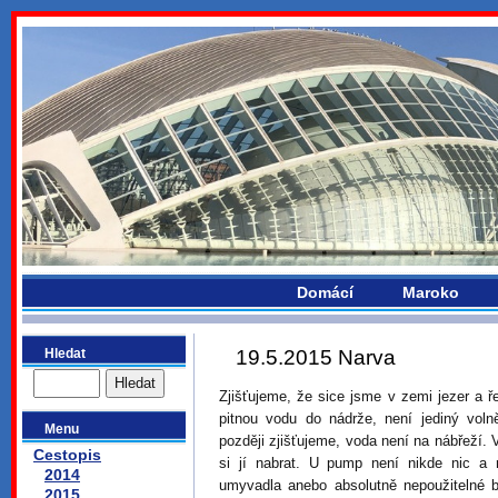
bydlikemevropou.com
Domácí
Maroko
Hledat
19.5.2015 Narva
Zjišťujeme, že sice jsme v zemi jezer a 
pitnou vodu do nádrže, není jediný volně
Menu
později zjišťujeme, voda není na nábřeží.
Cestopis
si jí nabrat. U pump není nikde nic a 
2014
umyvadla anebo absolutně nepoužitelné 
2015