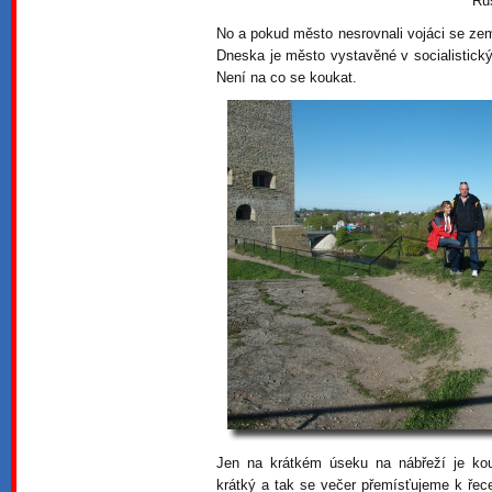
Ru
No a pokud město nesrovnali vojáci se zem
Dneska je město vystavěné v socialistický
Není na co se koukat.
Jen na krátkém úseku na nábřeží je ko
krátký a tak se večer přemísťujeme k řece