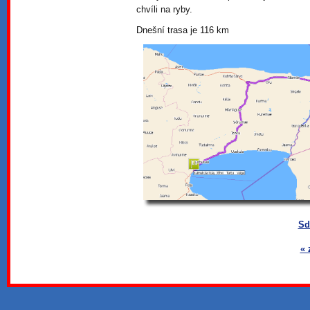
chvíli na ryby.
Dnešní trasa je 116 km
Sd
« 