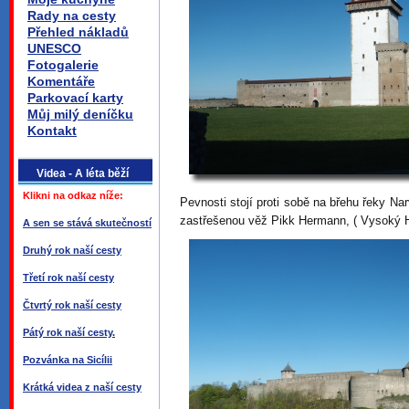
Rady na cesty
Přehled nákladů
UNESCO
Fotogalerie
Komentáře
Parkovací karty
Můj milý deníčku
Kontakt
Videa - A léta běží
Klikni na odkaz níže:
Pevnosti stojí proti sobě na břehu řeky 
zastřešenou věž Pikk Hermann, ( Vysoký 
A sen se stává skutečností
Druhý rok naší cesty
Třetí rok naší cesty
Čtvrtý rok naší cesty
Pátý rok naší cesty.
Pozvánka na Sicílii
Krátká videa z naší cesty