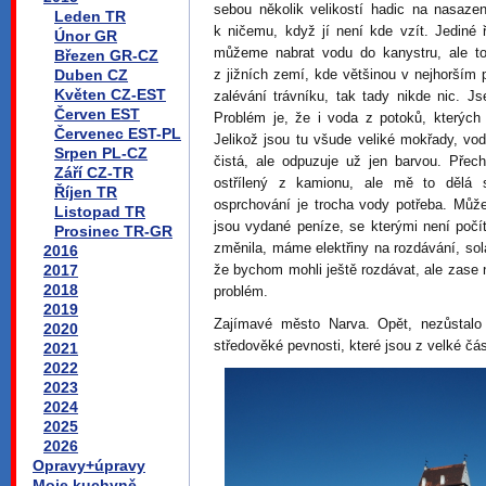
sebou několik velikostí hadic na nasazení
Leden TR
k ničemu, když jí není kde vzít. Jediné
Únor GR
můžeme nabrat vodu do kanystru, ale to
Březen GR-CZ
Duben CZ
z jižních zemí, kde většinou v nejhorším 
Květen CZ-EST
zalévání trávníku, tak tady nikde nic. J
Červen EST
Problém je, že i voda z potoků, kterých 
Červenec EST-PL
Jelikož jsou tu všude veliké mokřady, vo
Srpen PL-CZ
čistá, ale odpuzuje už jen barvou. Pře
Září CZ-TR
ostřílený z kamionu, ale mě to dělá s
Říjen TR
osprchování je trocha vody potřeba. Může
Listopad TR
jsou vydané peníze, se kterými není počí
Prosinec TR-GR
změnila, máme elektřiny na rozdávání, solá
2016
2017
že bychom mohli ještě rozdávat, ale zase
2018
problém.
2019
Zajímavé město Narva. Opět, nezůstalo
2020
středověké pevnosti, které jsou z velké čás
2021
2022
2023
2024
2025
2026
Opravy+úpravy
Moje kuchyně