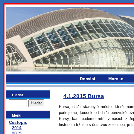
bydlikemevropou.com
Domácí
Maroko
Hledat
4.1.2015 Bursa
Bursa, další starobylé město, které má
parkujeme, kousek od další obrovské trž
Menu
Bursy, kam budeme mířit v našich zítře
Cestopis
historie a tržnice s čerstvou zeleninou, je 
2014
2015