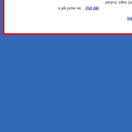
poryvy větru j
a jeli jsme se...
číst dál
Sd