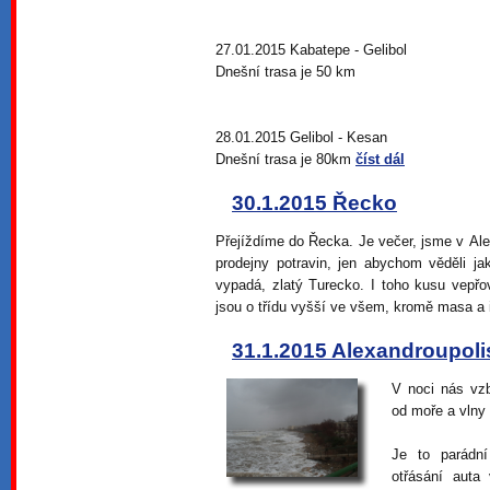
27.01.2015 Kabatepe - Gelibol
Dnešní trasa je 50 km
28.01.2015 Gelibol - Kesan
Dnešní trasa je 80km
číst dál
30.1.2015 Řecko
Přejíždíme do Řecka. Je večer, jsme v Alex
prodejny potravin, jen abychom věděli 
vypadá, zlatý Turecko. I toho kusu vepř
jsou o třídu vyšší ve všem, kromě masa a i
31.1.2015 Alexandroupoli
V noci nás vzb
od moře a vlny s
Je to parádní
otřásání auta