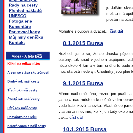
Rady na cesty
je dalším skvo
Přehled nákladů
mešita má opě
UNESCO
prostor na očis
Fotogalerie
Komentáře
Mohutné sloupoví a dvacet...
číst dál
Parkovací karty
Můj milý deníčku
Kontakt
8.1.2015 Bursa
Rozhodli jsme se, že se dneska půjde
Videa - A léta běží
bazény, tak snad v jednom uspějeme. Zd
Klikni na odkaz níže:
něco okolo 4 km a v tom sněhu to bude z
moc starostí nedělají. Chodníky jsou plné l
A sen se stává skutečností
Druhý rok naší cesty
9.1.2015 Bursa
Třetí rok naší cesty
Máme nádherné ráno, mrzne jen praští a s
Čtvrtý rok naší cesty
jasno a nad městem konečně vidím obro
vede kabinková lanovka. Vlastně co jsme
Pátý rok naší cesty.
vlastně ani nevíme, kolik jich tady okolo ná
Pozvánka na Sicílii
Jak...
číst dál
Krátká videa z naší cesty
10.1.2015 Bursa