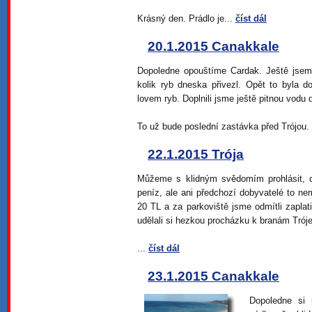
Krásný den. Prádlo je...
číst dál
20.1.2015 Canakkale
Dopoledne opouštíme Cardak. Ještě jsem
kolik ryb dneska přivezl. Opět to byla d
lovem ryb. Doplnili jsme ještě pitnou vod
To už bude poslední zastávka před Trójou.
22.1.2015 Trója
Můžeme s klidným svědomím prohlásit, do
peníz, ale ani předchozí dobyvatelé to n
20 TL a za parkoviště jsme odmítli zaplat
udělali si hezkou procházku k branám Tróje
...
číst dál
23.1.2015 Canakkale
Dopoledne si 