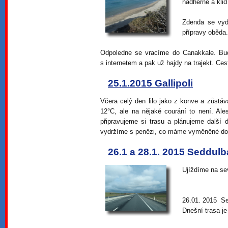
nádherně a klid
Zdenda se vyd
přípravy oběda.
Odpoledne se vracíme do Canakkale. Bud
s internetem a pak už hajdy na trajekt. Ces
25.1.2015 Gallipoli
Včera celý den lilo jako z konve a zůstá
12°C, ale na nějaké courání to není. Ale
připravujeme si trasu a plánujeme další 
vydržíme s penězi, co máme vyměněné do
26.1 a 28.1. 2015 Seddulb
Ujíždíme na s
26.01. 2015 Se
Dnešní trasa j