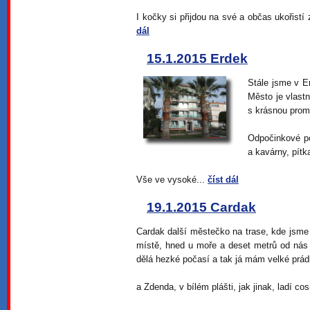
I kočky si přijdou na své a občas ukořist
dál
15.1.2015 Erdek
Stále jsme v E
Město je vlast
s krásnou pro
Odpočinkové po
a kavárny, pítk
Vše ve vysoké...
číst dál
19.1.2015 Cardak
Cardak další městečko na trase, kde jsme
místě, hned u moře a deset metrů od nás
dělá hezké počasí a tak já mám velké prá
a Zdenda, v bílém plášti, jak jinak, ladí co