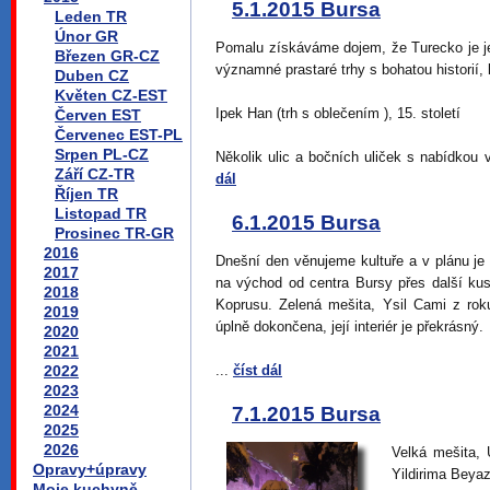
5.1.2015 Bursa
Leden TR
Únor GR
Pomalu získáváme dojem, že Turecko je je
Březen GR-CZ
významné prastaré trhy s bohatou historií, 
Duben CZ
Květen CZ-EST
Ipek Han (trh s oblečením ), 15. století
Červen EST
Červenec EST-PL
Srpen PL-CZ
Několik ulic a bočních uliček s nabídkou 
Září CZ-TR
dál
Říjen TR
Listopad TR
6.1.2015 Bursa
Prosinec TR-GR
2016
Dnešní den věnujeme kultuře a v plánu j
2017
na východ od centra Bursy přes další kus 
2018
Koprusu. Zelená mešita, Ysil Cami z rok
2019
úplně dokončena, její interiér je překrásný.
2020
2021
2022
...
číst dál
2023
2024
7.1.2015 Bursa
2025
2026
Velká mešita, 
Opravy+úpravy
Yildirima Beyaz
Moje kuchyně