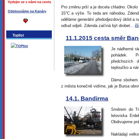
Vydejte se s námi na cestu
Pro změnu prší a je docela chladno. Okolo 
Odplouváme na Kanáry
15°C a výše. To teda ani náhodou. Zdenda
uděláme generální předodjezdový úklid a 
odtud odjeli. Zdenda začíná být drobet...
čí
Toplist
11.1.2015 cesta směr Ba
Je nádherné rá
pohádek. Po
předchozích 
teploučko a nám
Dáme sbohem B
z města konečně vidíme, jak je Bursa obro
14.1. Bandirma
Směrem do Tro
letoviska Erd
Obdivujeme prá
Nakládají velko