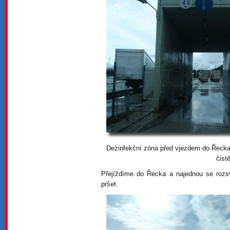
Dezinfekční zóna před vjezdem do Řecka. 
čistě
Přejíždíme do Řecka a najednou se rozsv
pršet.