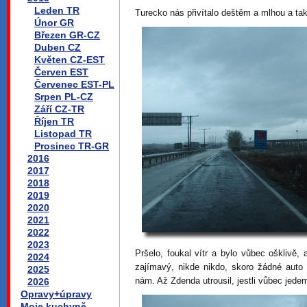
Leden TR
Turecko nás přivítalo deštěm a mlhou a tak
Únor GR
Březen GR-CZ
Duben CZ
Květen CZ-EST
Červen EST
Červenec EST-PL
Srpen PL-CZ
Září CZ-TR
Říjen TR
Listopad TR
Prosinec TR-GR
2016
2017
2018
2019
2020
2021
2022
2023
Pršelo, foukal vítr a bylo vůbec ošklivě,
2024
zajímavý, nikde nikdo, skoro žádné auto n
2025
nám. Až Zdenda utrousil, jestli vůbec jede
2026
Opravy+úpravy
Moje kuchyně