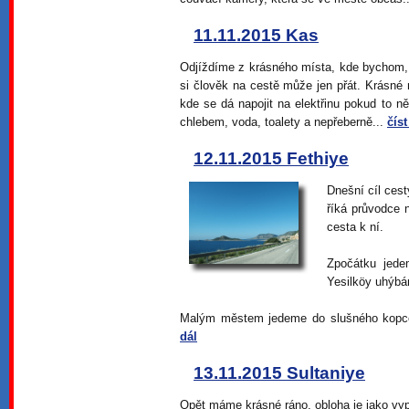
11.11.2015 Kas
Odjíždíme z krásného místa, kde bychom, m
si člověk na cestě může jen přát. Krásné 
kde se dá napojit na elektřinu pokud to n
chlebem, voda, toalety a nepřeberně...
číst
12.11.2015 Fethiye
Dnešní cíl cest
říká průvodce 
cesta k ní.
Zpočátku jede
Yesilköy uhýbá
Malým městem jedeme do slušného kopce 
dál
13.11.2015 Sultaniye
Opět máme krásné ráno, obloha je jako vy