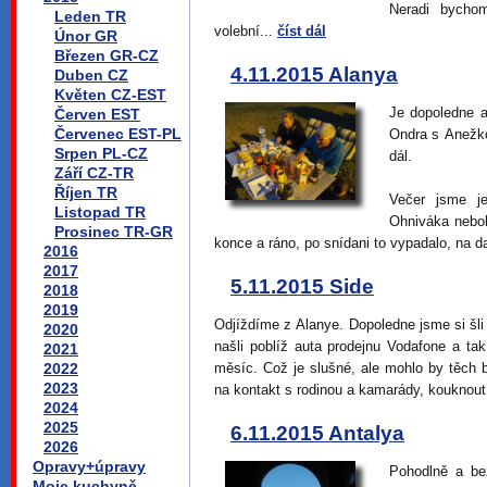
Neradi bychom
Leden TR
volební...
číst dál
Únor GR
Březen GR-CZ
4.11.2015 Alanya
Duben CZ
Květen CZ-EST
Je dopoledne a
Červen EST
Červenec EST-PL
Ondra s Anežk
Srpen PL-CZ
dál.
Září CZ-TR
Říjen TR
Večer jsme je
Listopad TR
Ohniváka nebol
Prosinec TR-GR
konce a ráno, po snídani to vypadalo, na d
2016
2017
5.11.2015 Side
2018
2019
Odjíždíme z Alanye. Dopoledne jsme si šli 
2020
našli poblíž auta prodejnu Vodafone a t
2021
2022
měsíc. Což je slušné, ale mohlo by těch b
2023
na kontakt s rodinou a kamarády, kouknout
2024
2025
6.11.2015 Antalya
2026
Opravy+úpravy
Pohodlně a be
Moje kuchyně