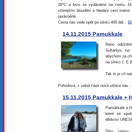
20°C a brzo se vydáváme na cestu. Dne
včerejším bloudění a hledání cest máme 
oprávněné.
Cesta nás vede opět po silnici 400 dál...
čí
14.11.2015 Pamukkale
Ráno odjíždí
Sultaniye, na 
abychom za chví
na silnici č. E
Tak to je cíl na
Pohodová, z valné části nová silnice nás..
15.11.2015 Pamukkale + Hi
Pamukkale a Hie
které se spo
dědictví UNES
Díky zápisu 