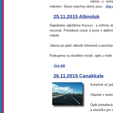
města u rest
městem. Skoro všechny domy jsou...
číst 
25.11.2015 Altinoluk
Dopoledne odjíždíme Kuvva-i a míříme d
nocovat. Pohodová cesta a jsme v dalším
městě.
Jdeme po pláži několik kilometrů a proch
Parkujeme na skvělém místě, opět u moře 
...
číst dál
26.11.2015 Canakkale
Konečně už je
Vlastně v tomto
Opět pohodová 
a sluníčko jen