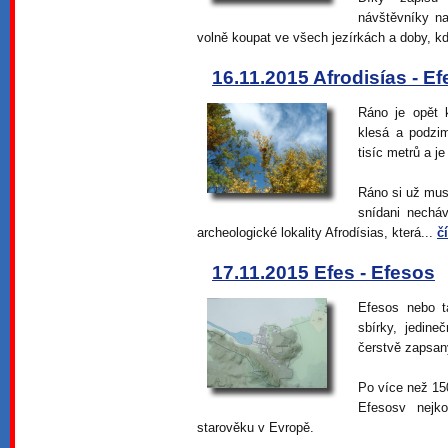
návštěvníky na
volně koupat ve všech jezírkách a doby, kd
16.11.2015 Afrodisías - E
Ráno je opět 
klesá a podzi
tisíc metrů a je
Ráno si už musí
snídani nechá
archeologické lokality Afrodísias, která...
č
17.11.2015 Efes - Efesos
Efesos nebo t
sbírky, jedin
čerstvě zapsa
Po více než 15
Efesosv nejko
starověku v Evropě.