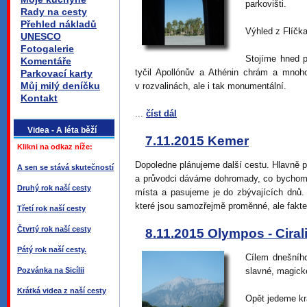
parkovišti.
Rady na cesty
Přehled nákladů
Výhled z Flíčk
UNESCO
Fotogalerie
Stojíme hned 
Komentáře
tyčil Apollónův a Athénin chrám a mnoh
Parkovací karty
Můj milý deníčku
v rozvalinách, ale i tak monumentální.
Kontakt
...
číst dál
Videa - A léta běží
7.11.2015 Kemer
Klikni na odkaz níže:
Dopoledne plánujeme další cestu. Hlavně p
A sen se stává skutečností
a průvodci dáváme dohromady, co bychom je
Druhý rok naší cesty
místa a pasujeme je do zbývajících dnů. 
které jsou samozřejmě proměnné, ale fakt
Třetí rok naší cesty
Čtvrtý rok naší cesty
8.11.2015 Olympos - Ciral
Pátý rok naší cesty.
Cílem dnešníh
Pozvánka na Sicílii
slavné, magick
Krátká videa z naší cesty
Opět jedeme kr