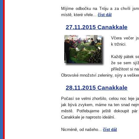
Míjíme odbočku na Tróju a za chvíli js
místě, které vřele...
číst dál
27.11.2015 Canakkale
Včera večer js
k tržnici.
Každý pátek se 
že se sem sjížd
příležitost si 
Obrovské množství zeleniny, sýry a veške
28.11.2015 Canakkale
Počasí se velmi zhoršilo, celou noc leje 
jak bývá zvykem, máme na ten snad nej
městě. Potřebujeme ještě dokoupit pá
Canakkale je naprosto ideální.
Nicméně, od našeho...
číst dál