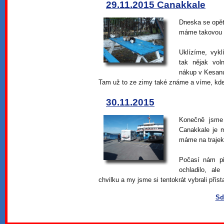
29.11.2015 Canakkale
Dneska se opět 
máme takovou g
Uklízíme, vyk
tak nějak vol
nákup v Kesan
Tam už to ze zimy také známe a víme, kde
30.11.2015
Konečně jsme 
Canakkale je m
máme na trajek
Počasí nám př
ochladilo, al
chvilku a my jsme si tentokrát vybrali příst
Sd