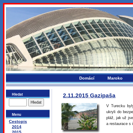
bydlikemevropou.com
Domácí
Maroko
Hledat
2.11.2015 Gazipaša
V Turecku byl
ukryli do bezp
Menu
pláž, jak už js
Cestopis
a restaurace s 
2014
2015