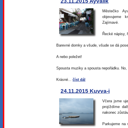
23.11.2015 Ayvalik
Městečko Ayv
objevujeme k
Zajímavé.
Řecké nápisy, ř
Barevné domky a všude, všude se dá pose
A nebo poležet!
Spousta muziky a spousta nepořádku. No, 
Krásné...
číst dál
24.11.2015 Kuvva-i
Včera jsme uje
projíždíme da
nakonec zůstá
Parkujeme na v