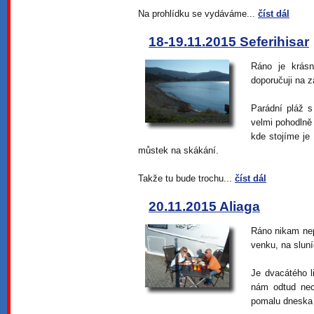
Na prohlídku se vydáváme...
číst dál
18-19.11.2015 Seferihisar
Ráno je krásn
doporučuji na z
Parádní pláž 
velmi pohodlně
kde stojíme je
můstek na skákání.
Takže tu bude trochu...
číst dál
20.11.2015 Aliaga
Ráno nikam ne
venku, na sluní
Je dvacátého l
nám odtud nec
pomalu dneska 