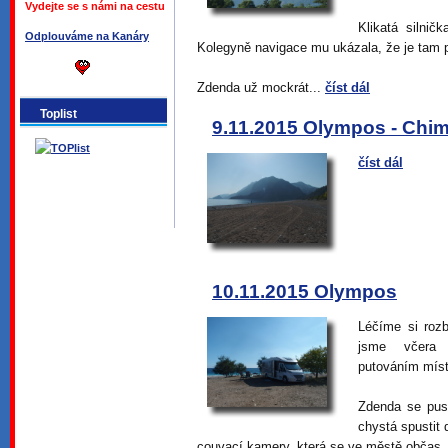
Vydejte se s námi na cestu
Klikatá silni
Odplouváme na Kanáry
Kolegyně navigace mu ukázala, že je tam 
Zdenda už mockrát...
číst dál
Toplist
9.11.2015 Olympos - Chi
číst dál
10.11.2015 Olympos
Léčíme si roz
jsme včera z
putováním míst
Zdenda se pust
chystá spustit 
couvací kamery, která se ve městě občas.