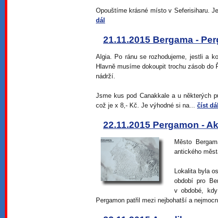
Opouštíme krásné místo v Seferisiharu. Je
dál
21.11.2015 Bergama - Pe
Algia. Po ránu se rozhodujeme, jestli a 
Hlavně musíme dokoupit trochu zásob do Ř
nádrží.
Jsme kus pod Canakkale a u některých pu
což je x 8,- Kč. Je výhodné si na...
číst dá
22.11.2015 Pergamon - Ak
Město Bergam
antického měs
Lokalita byla o
období pro Be
v obdobé, kdy
Pergamon patřil mezi nejbohatší a nejmocn