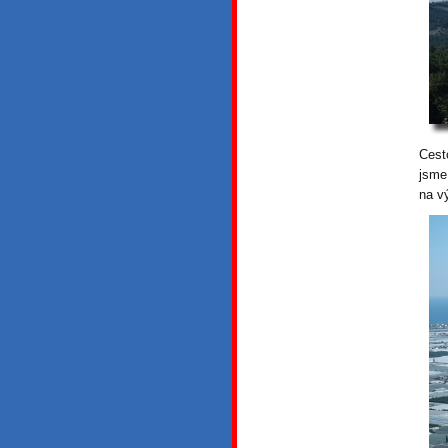
Cest
jsme
na v