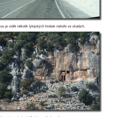
ou je vidět několik lykijských hrobek nahoře ve skalách.