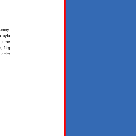
eniny.
o byla
č jsme
a, 1kg
 celer