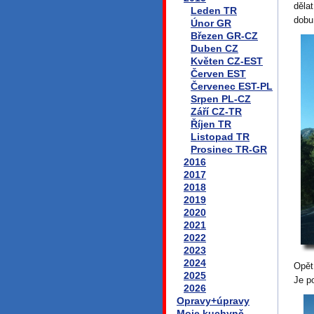
děla
Leden TR
dobu
Únor GR
Březen GR-CZ
Duben CZ
Květen CZ-EST
Červen EST
Červenec EST-PL
Srpen PL-CZ
Září CZ-TR
Říjen TR
Listopad TR
Prosinec TR-GR
2016
2017
2018
2019
2020
2021
2022
2023
2024
Opět
2025
Je p
2026
Opravy+úpravy
Moje kuchyně