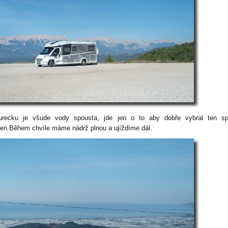
recku je všude vody spousta, jde jen o to aby dobře vybral ten sp
en.Během chvíle máme nádrž plnou a ujíždíme dál.