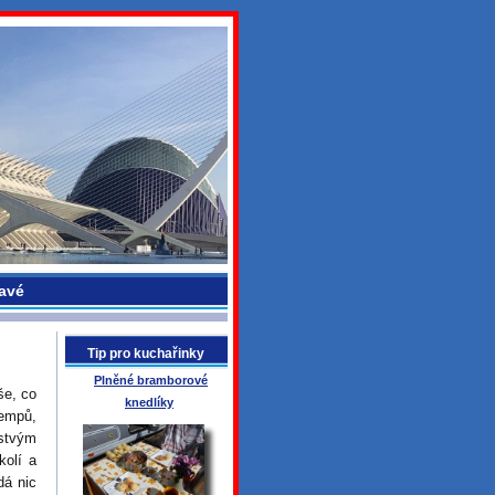
avé
Tip pro kuchařinky
Plněné bramborové
še, co
knedlíky
kempů,
rstvým
kolí a
dá nic