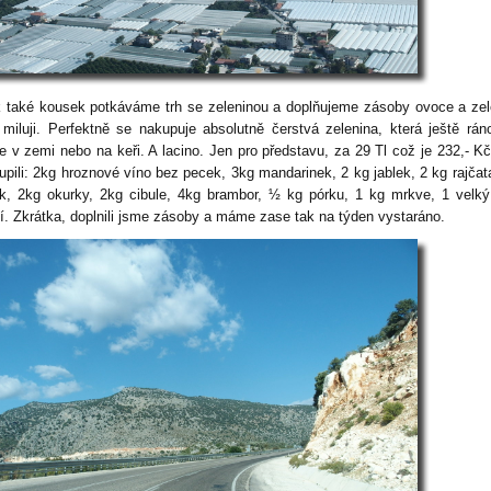
 také kousek potkáváme trh se zeleninou a doplňujeme zásoby ovoce a zel
 miluji. Perfektně se nakupuje absolutně čerstvá zelenina, která ještě rán
e v zemi nebo na keři. A lacino. Jen pro představu, za 29 Tl což je 232,- K
upili: 2kg hroznové víno bez pecek, 3kg mandarinek, 2 kg jablek, 2 kg rajčat
ik, 2kg okurky, 2kg cibule, 4kg brambor, ½ kg pórku, 1 kg mrkve, 1 velký
tí. Zkrátka, doplnili jsme zásoby a máme zase tak na týden vystaráno.