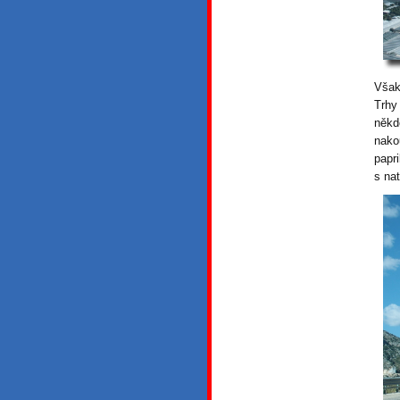
Však
Trhy
někd
nako
papr
s na