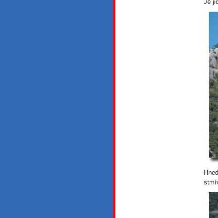
Je ji
Hned
stmí