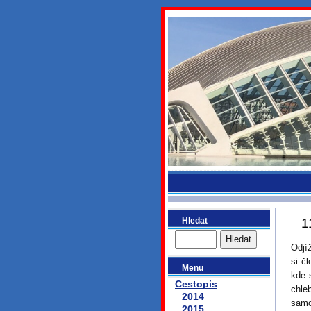
bydlikeme
Hledat
1
Odjí
si č
Menu
kde 
Cestopis
chle
2014
samo
2015