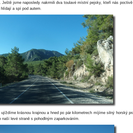
t. Ještě jsme naposledy nakrmili dva toulavé místní pejsky, kteří nás poctivě
 hlídají a spí pod autem.
 ujíždíme krásnou krajinou a hned po pár kilometrech míjíme silný horský p
o naší levé straně s pohodlným zaparkováním.