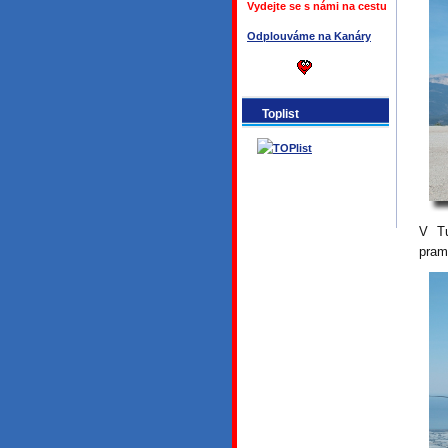
Vydejte se s námi na cestu
Odplouváme na Kanáry
Toplist
V Tu
pram