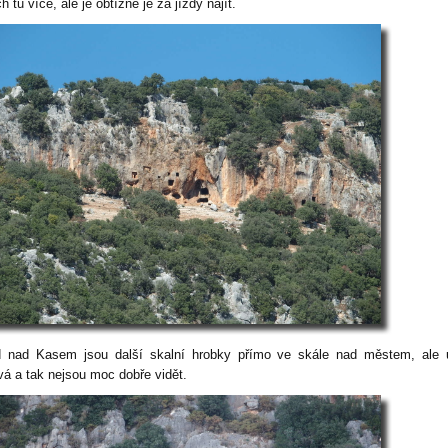
ch tu více, ale je obtížné je za jízdy najít.
 nad Kasem jsou další skalní hrobky přímo ve skále nad městem, ale 
vá a tak nejsou moc dobře vidět.