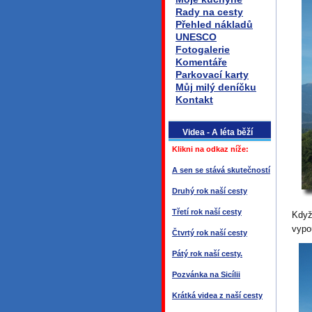
Rady na cesty
Přehled nákladů
UNESCO
Fotogalerie
Komentáře
Parkovací karty
Můj milý deníčku
Kontakt
Videa - A léta běží
Klikni na odkaz níže:
A sen se stává skutečností
Druhý rok naší cesty
Třetí rok naší cesty
Když
vypo
Čtvrtý rok naší cesty
Pátý rok naší cesty.
Pozvánka na Sicílii
Krátká videa z naší cesty