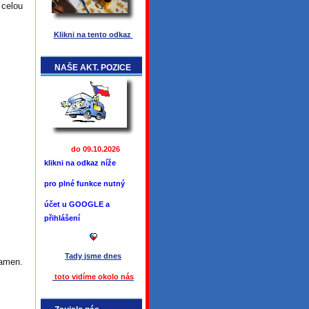
 celou
Klikni na tento odkaz
NAŠE AKT. POZICE
do 09.10.2026
klikni na odkaz níže
pro plné funkce
nutný
účet u GOOGLE a
přihlášení
Tady jsme
dnes
ramen.
toto vidíme okolo ná
s