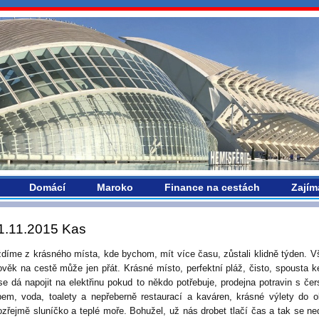
vropou.com
Domácí
Maroko
Finance na cestách
Zajím
1.11.2015 Kas
ždíme z krásného místa, kde bychom, mít více času, zůstali klidně týden. V
lověk na cestě může jen přát. Krásné místo, perfektní pláž, čisto, spousta 
se dá napojit na elektřinu pokud to někdo potřebuje, prodejna potravin s če
bem, voda, toalety a nepřeberně restaurací a kaváren, krásné výlety do o
zřejmě sluníčko a teplé moře. Bohužel, už nás drobet tlačí čas a tak se ne