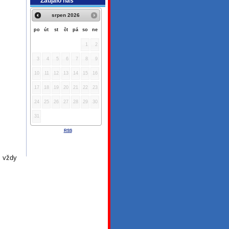
Zaujalo nás
srpen
2026
po
út
st
čt
pá
so
ne
1
2
3
4
5
6
7
8
9
10
11
12
13
14
15
16
17
18
19
20
21
22
23
24
25
26
27
28
29
30
31
RSS
a vždy