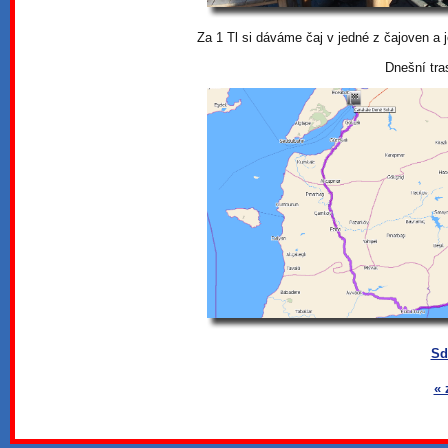
Za 1 Tl si dáváme čaj v jedné z čajoven a 
Dnešní tra
Sd
« 