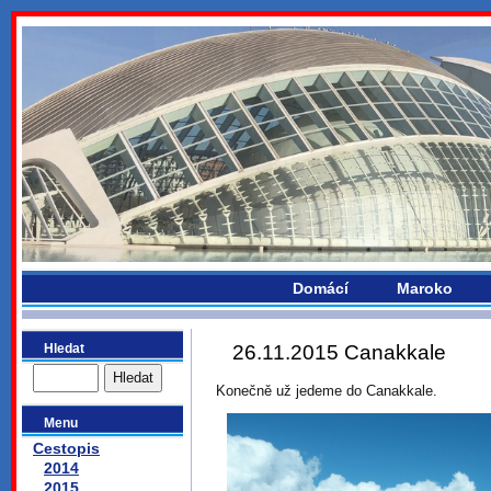
bydlikemevropou.com
Domácí
Maroko
Hledat
26.11.2015 Canakkale
Konečně už jedeme do Canakkale.
Menu
Cestopis
2014
2015