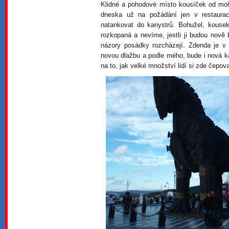
Klidné a pohodové místo kousíček od moře
dneska už na požádání jen v restaura
natankovat do kanystrů. Bohužel, kousek
rozkopaná a nevíme, jestli ji budou nově
názory posádky rozcházejí. Zdenda je v t
novou dlažbu a podle mého, bude i nová k
na to, jak velké množství lidí si zde čepov