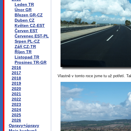
Leden TR
Únor GR
Březen GR-CZ
Duben CZ
Květen CZ-EST
Červen EST
Červenec EST-PL
Srpen PL-CZ
Září CZ-TR
Říjen TR
Listopad TR
Prosinec TR-GR
2016
2017
Vlastně v tomto roce jsme tu už potřetí. T
2018
2019
2020
2021
2022
2023
2024
2025
2026
Opravy+úpravy
Moje kuchyně