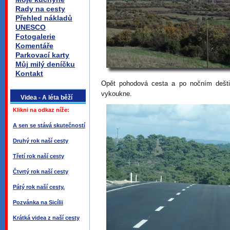
Rady na cesty
Přehled nákladů
UNESCO
Fotogalerie
Komentáře
Parkovací karty
Můj milý deníčku
Kontakt
Opět pohodová cesta a po nočním dešti 
vykoukne.
Videa - A léta běží
Klikni na odkaz níže:
A sen se stává skutečností
Druhý rok naší cesty
Třetí rok naší cesty
Čtvrtý rok naší cesty
Pátý rok naší cesty.
Pozvánka na Sicílii
Krátká videa z naší cesty