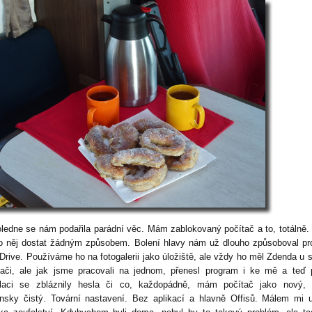
ledne se nám podařila parádní věc. Mám zablokovaný počítač a to, totálně.
o něj dostat žádným způsobem. Bolení hlavy nám už dlouho způsoboval p
Drive. Používáme ho na fotogalerii jako úložiště, ale vždy ho měl Zdenda u 
tači, ale jak jsme pracovali na jednom, přenesl program i ke mě a teď 
alaci se zbláznily hesla či co, každopádně, mám počítač jako nový, 
nsky čistý. Tovární nastavení. Bez aplikací a hlavně Offisů. Málem mi 