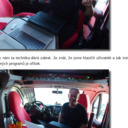
k nám ta technika dává zabrat. Je znát, že jsme klasičtí uživatelé a tak ins
erých programů je oříšek.