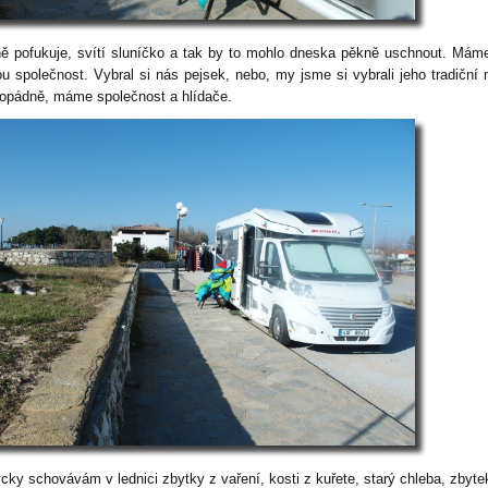
ě pofukuje, svítí sluníčko a tak by to mohlo dneska pěkně uschnout. Mám
ou společnost. Vybral si nás pejsek, nebo, my jsme si vybrali jeho tradiční 
opádně, máme společnost a hlídače.
cky schovávám v lednici zbytky z vaření, kosti z kuřete, starý chleba, zbyte