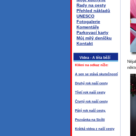
Rady na cesty
Přehled nákladů
UNESCO
Fotogalerie
Komentáře
Parkovací karty
Můj milý deníčku
Kontakt
Videa - A léta běží
Něja
Klikni na odkaz níže:
někt
A sen se stává skutečností
Druhý rok naší cesty
Třetí rok naší cesty
Čtvrtý rok naší cesty
Pátý rok naší cesty.
Pozvánka na Sicílii
Krátká videa z naší cesty