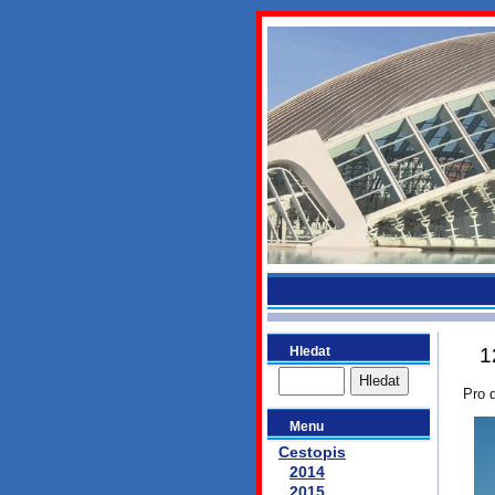
bydlikeme
Hledat
1
Pro 
Menu
Cestopis
2014
2015