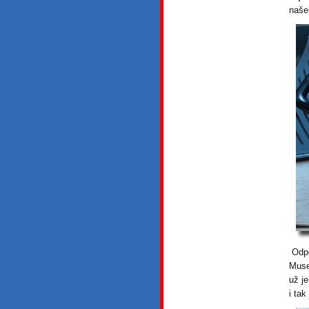
naše
Odpo
Muse
už je
i ta