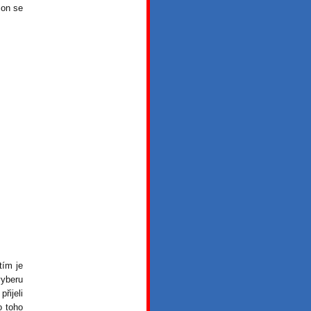
 on se
tím je
vyberu
řijeli
o toho