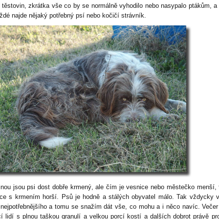
 těstovin, zkrátka vše co by se normálně vyhodilo nebo nasypalo ptákům, a
ždé najde nějaký potřebný psí nebo kočičí strávník.
inou jsou psi dost dobře krmený, ale čím je vesnice nebo městečko menší, 
ace s krmením horší. Psů je hodně a stálých obyvatel málo. Tak vždycky 
 nejpotřebnějšího a tomu se snažím dát vše, co mohu a i něco navíc. Večer p
cí lidí s plnou taškou granulí a velkou porcí kostí a dalších dobrot právě pr