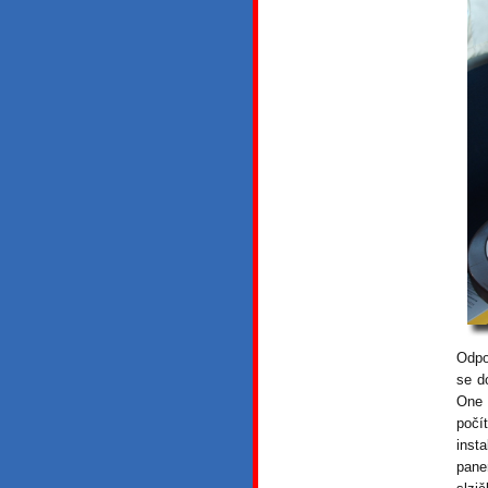
Odpo
se d
One 
počí
inst
pane