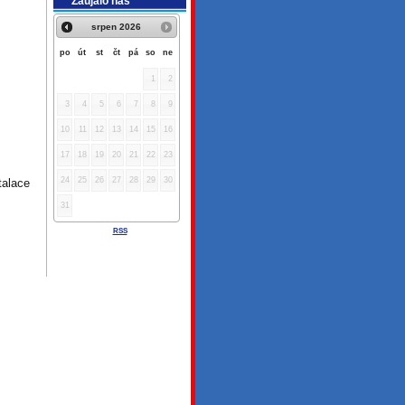
Zaujalo nás
srpen
2026
po
út
st
čt
pá
so
ne
1
2
3
4
5
6
7
8
9
10
11
12
13
14
15
16
17
18
19
20
21
22
23
24
25
26
27
28
29
30
talace
31
RSS