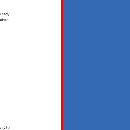
e tady
místo,
k rýže