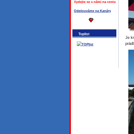
Vydejte se s námi na cestu
Odplouváme na Kanáry
Toplist
Je k
prád