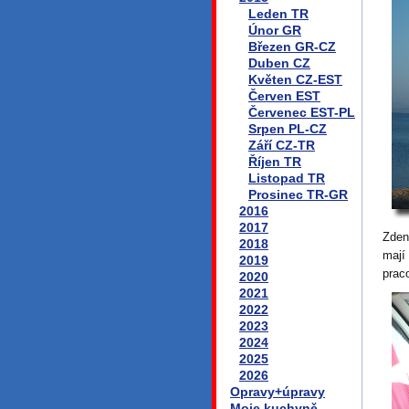
Leden TR
Únor GR
Březen GR-CZ
Duben CZ
Květen CZ-EST
Červen EST
Červenec EST-PL
Srpen PL-CZ
Září CZ-TR
Říjen TR
Listopad TR
Prosinec TR-GR
2016
2017
Zden
2018
mají
2019
prac
2020
2021
2022
2023
2024
2025
2026
Opravy+úpravy
Moje kuchyně