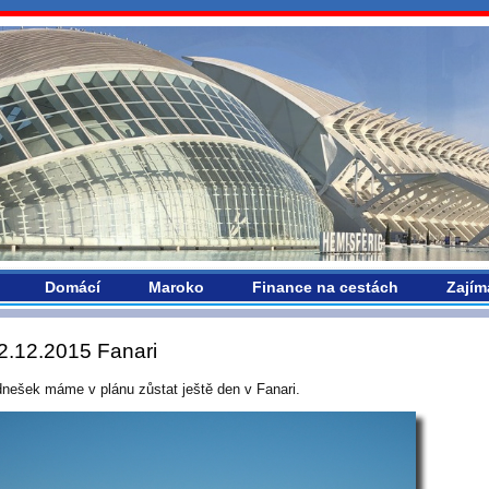
vropou.com
Domácí
Maroko
Finance na cestách
Zajím
2.12.2015 Fanari
dnešek máme v plánu zůstat ještě den v Fanari.