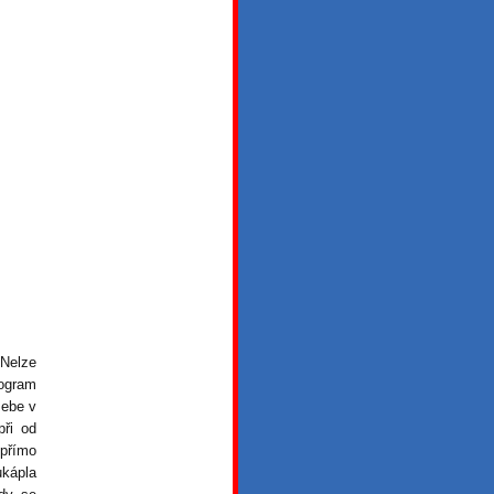
 Nelze
rogram
sebe v
při od
přímo
ukápla