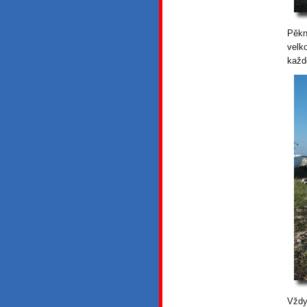
Pěkn
velk
každ
Vždy