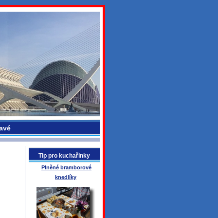
avé
Tip pro kuchařinky
Plněné bramborové
knedlíky