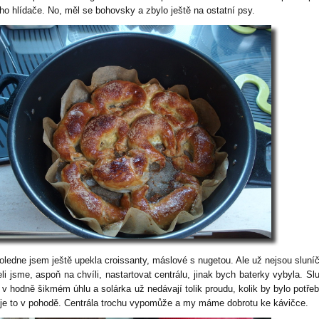
ho hlídače. No, měl se bohovsky a zbylo ještě na ostatní psy.
ledne jsem ještě upekla croissanty, máslové s nugetou. Ale už nejsou sluní
li jsme, aspoň na chvíli, nastartovat centrálu, jinak bych baterky vybyla. Sl
 v hodně šikmém úhlu a solárka už nedávají tolik proudu, kolik by bylo potřeb
k je to v pohodě. Centrála trochu vypomůže a my máme dobrotu ke kávičce.