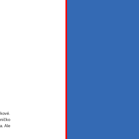
čkové.
uníčko
a. Ale