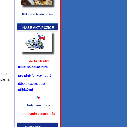
Klikni na tento odkaz
NAŠE AKT. POZICE
do 09.10.2026
klikni na odkaz níže
auraci
pro plné funkce
nutný
eple a
účet u GOOGLE a
přihlášení
Tady jsme
dnes
toto vidíme okolo ná
s