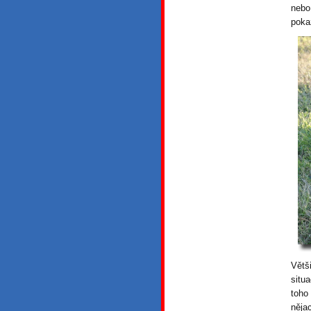
nebo
poka
Větš
situ
toho
něja