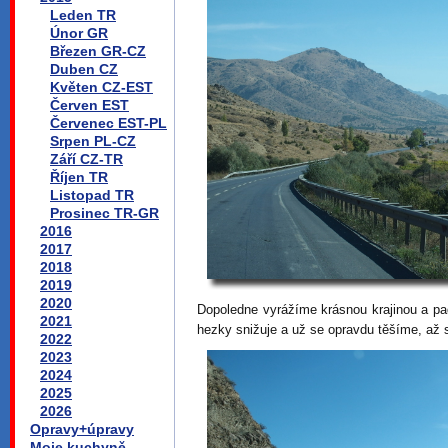
Leden TR
Únor GR
Březen GR-CZ
Duben CZ
Květen CZ-EST
Červen EST
Červenec EST-PL
Srpen PL-CZ
Září CZ-TR
Říjen TR
Listopad TR
Prosinec TR-GR
2016
2017
2018
2019
2020
Dopoledne vyrážíme krásnou krajinou a 
2021
hezky snižuje a už se opravdu těšíme, až
2022
2023
2024
2025
2026
Opravy+úpravy
Moje kuchyně