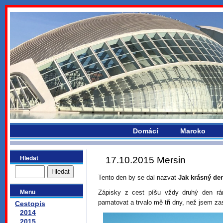
bydlikemevropou.com
Domácí
Maroko
Hledat
17.10.2015 Mersin
Tento den by se dal nazvat
Jak krásný de
Menu
Zápisky z cest píšu vždy druhý den rá
pamatovat a trvalo mě tři dny, než jsem za
Cestopis
2014
2015