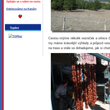
Vydejte se s námi na cestu
Odplouváme na Kanáry
Toplist
Cestou míjíme několik vesniček a silnice 
my máme krásnější výhledy a průjezd vesn
na trase a stále se dohadujeme, jak si chut