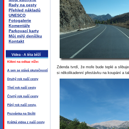
Rady na cesty
Přehled nákladů
UNESCO
Fotogalerie
Komentáře
Parkovací karty
Můj milý deníčku
Kontakt
Videa - A léta běží
Klikni na odkaz níže:
Zdenda tvrdí, že moře bude teplé a slibu
A sen se stává skutečností
si několikadenní přestávku na koupání a ta
Druhý rok naší cesty
Třetí rok naší cesty
Čtvrtý rok naší cesty
Pátý rok naší cesty.
Pozvánka na Sicílii
Krátká videa z naší cesty