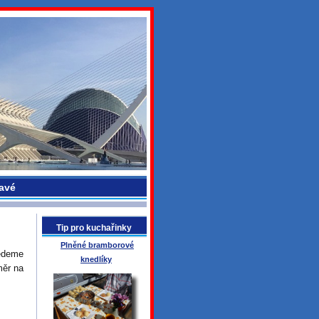
avé
Tip pro kuchařinky
Plněné bramborové
jedeme
knedlíky
měr na