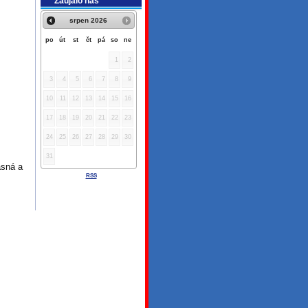
Zaujalo nás
srpen
2026
po
út
st
čt
pá
so
ne
1
2
3
4
5
6
7
8
9
10
11
12
13
14
15
16
17
18
19
20
21
22
23
24
25
26
27
28
29
30
31
asná a
RSS