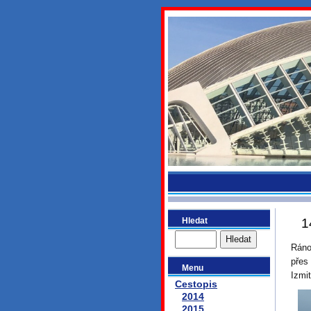
bydlikeme
Hledat
1
Ráno
přes
Menu
Izmi
Cestopis
2014
2015