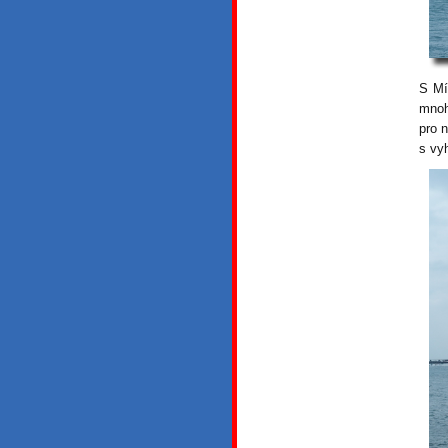
S Mí
mnoh
pro 
s vy