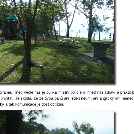
zíráme. Hned vedle nás je buňka místní policie a ihned nás zdraví a praktic
li přivítat. Je škoda, že ze dvou pánů ani jeden neumí ani anglicky ani němec
cky a tak komunikace je dost obtížná.