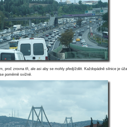
m, proč zrovna tři, ale asi aby se mohly předjíždět. Každopádně silnice je úž
 se poměrně svižně.