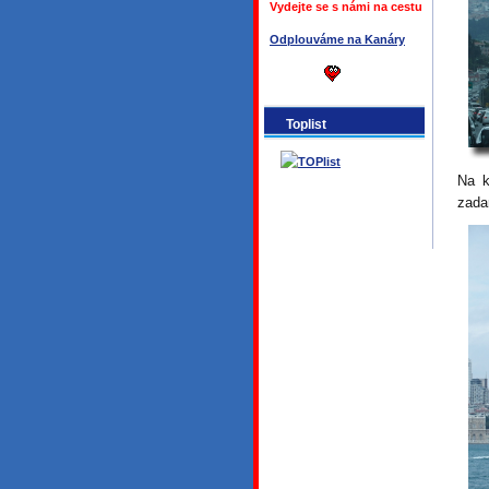
Vydejte se s námi na cestu
Odplouváme na Kanáry
Toplist
Na k
zada