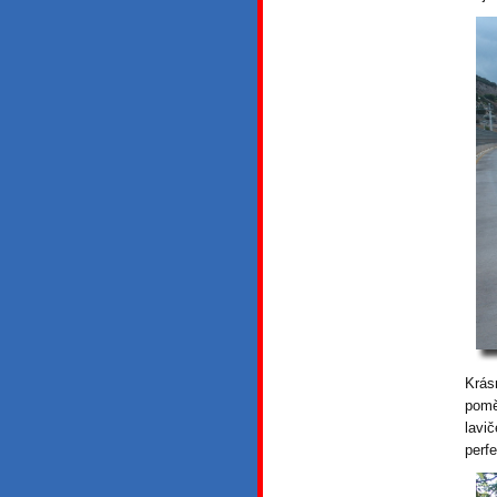
Krás
pomě
lavi
perf