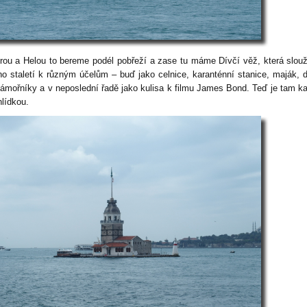
rou a Helou to bereme podél pobřeží a zase tu máme Dívčí věž, která slouž
o staletí k různým účelům – buď jako celnice, karanténní stanice, maják,
námořníky a v neposlední řadě jako kulisa k filmu James Bond. Teď je tam k
hlídkou.