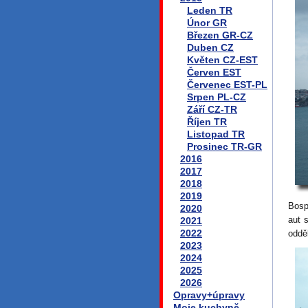
Leden TR
Únor GR
Březen GR-CZ
Duben CZ
Květen CZ-EST
Červen EST
Červenec EST-PL
Srpen PL-CZ
Září CZ-TR
Říjen TR
Listopad TR
Prosinec TR-GR
2016
2017
2018
2019
Bosp
2020
aut 
2021
2022
odděl
2023
2024
2025
2026
Opravy+úpravy
Moje kuchyně