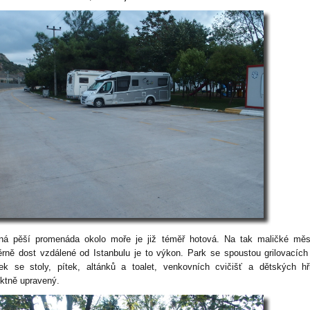
ná pěší promenáda okolo moře je již téměř hotová. Na tak maličké měs
rně dost vzdálené od Istanbulu je to výkon. Park se spoustou grilovacích
ček se stoly, pítek, altánků a toalet, venkovních cvičišť a dětských hř
ektně upravený.