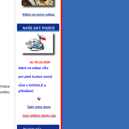
Klikni na tento odkaz
NAŠE AKT. POZICE
do 09.10.2026
klikni na odkaz níže
pro plné funkce
nutný
účet u GOOGLE a
 masa
přihlášení
 vedou
Tady jsme
dnes
toto vidíme okolo ná
s