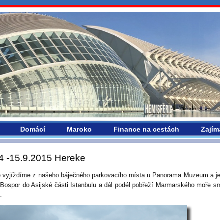
vropou.com
Domácí
Maroko
Finance na cestách
Zajím
4 -15.9.2015 Hereke
 vyjíždíme z našeho báječného parkovacího místa u Panorama Muzeum a 
 Bospor do Asijské části Istanbulu a dál podél pobřeží Marmarského moře s
t.