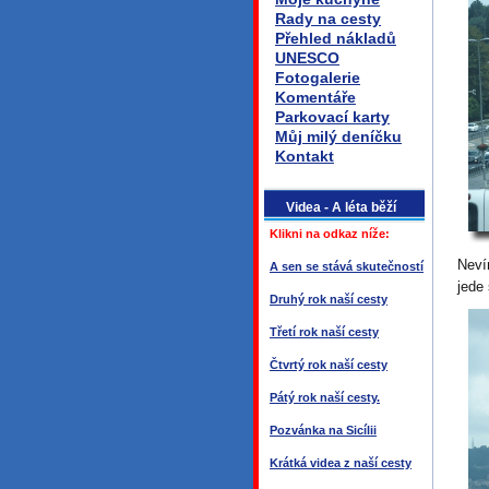
Rady na cesty
Přehled nákladů
UNESCO
Fotogalerie
Komentáře
Parkovací karty
Můj milý deníčku
Kontakt
Videa - A léta běží
Klikni na odkaz níže:
Neví
A sen se stává skutečností
jede
Druhý rok naší cesty
Třetí rok naší cesty
Čtvrtý rok naší cesty
Pátý rok naší cesty.
Pozvánka na Sicílii
Krátká videa z naší cesty