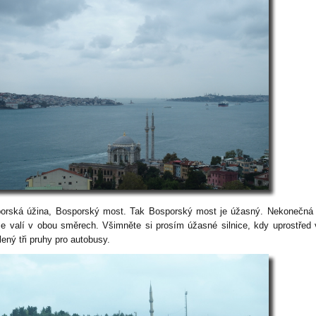
orská úžina, Bosporský most. Tak Bosporský most je úžasný. Nekonečná
se valí v obou směrech. Všimněte si prosím úžasné silnice, kdy uprostřed
ený tři pruhy pro autobusy.