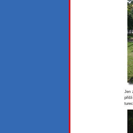
Jen 
přiš
ture