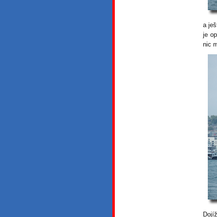
a je
je o
nic 
Dojíž