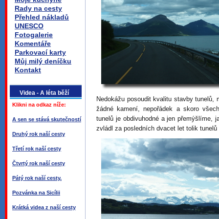
Rady na cesty
Přehled nákladů
UNESCO
Fotogalerie
Komentáře
Parkovací karty
Můj milý deníčku
Kontakt
Videa - A léta běží
Nedokážu posoudit kvalitu stavby tunelů,
Klikni na odkaz níže:
žádné kamení, nepořádek a skoro všech
tunelů je obdivuhodné a jen přemýšlíme, j
A sen se stává skutečností
zvládl za posledních dvacet let tolik tunelů
Druhý rok naší cesty
Třetí rok naší cesty
Čtvrtý rok naší cesty
Pátý rok naší cesty.
Pozvánka na Sicílii
Krátká videa z naší cesty