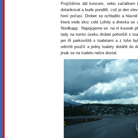
Projíždíme dál koncem, nebo začátkem L
dotankovat a bude pondělí, což je den slev
honí počasí. Drobet se ochladilo a hlavn
která vede skrz celé Lofoty a dneska se 
Nordkapp. Napojujeme se na ní kousek př
tady na tomto úseku drobet pohoršili s to
jen tři parkoviště s toaletami a z toho b
odmítli použít a jedny toalety dotáhli do 
jinak se na toaletu nelze dostat.