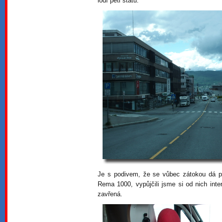
lodí pěti států.
Je s podivem, že se vůbec zátokou dá pro
Rema 1000, vypůjčili jsme si od nich inte
zavřená.