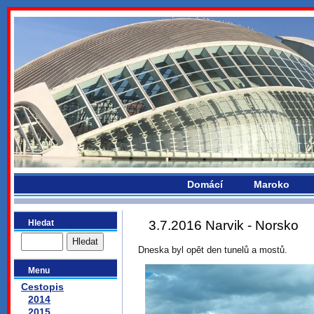
bydlikemevropou.com
Domácí
Maroko
Hledat
3.7.2016 Narvik - Norsko
Dneska byl opět den tunelů a mostů.
Menu
Cestopis
2014
2015