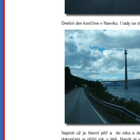
Dnešní den končíme v Narviku. I tady se s
Naproti už je hlavní pilíř a do roka a 
dokončení je příští rok v létě. Narvik j