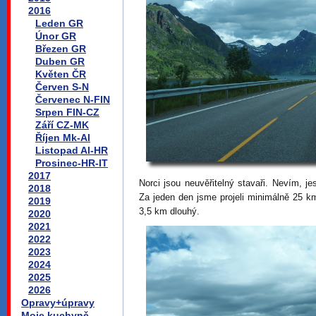
2016
Leden GR
Únor GR
Březen GR
Duben GR
Květen ČR
Červen S-N
Červenec N-FIN
Srpen FIN-CZ
Září CZ-MK
Říjen Mk-Al
Listopad Al-HR
Prosinec-HR-IT
2017
Norci jsou neuvěřitelný stavaři. Nevím, jes
2018
Za jeden den jsme projeli minimálně 25 k
2019
3,5 km dlouhý.
2020
2021
2022
2023
2024
2025
2026
Opravy+úpravy
Moje kuchyně