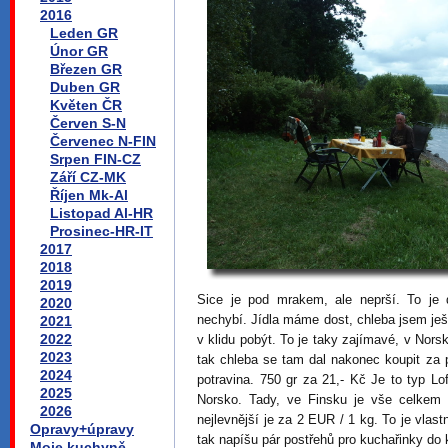
2016
Leden GR
Únor GR
Březen GR
Duben GR
Květen ČR
Červen S-N
Červenec N-FIN
Srpen FIN-CZ
Září CZ-MK
Říjen Mk-Al
Listopad Al-HR
Prosinec-HR-IT
2017
2018
2019
Sice je pod mrakem, ale neprší. To je 
2020
nechybí. Jídla máme dost, chleba jsem ješ
2021
2022
v klidu pobýt. To je taky zajímavé, v Nors
2023
tak chleba se tam dal nakonec koupit za 
2024
potravina. 750 gr za 21,- Kč Je to typ L
2025
Norsko. Tady, ve Finsku je vše celkem d
2026
nejlevnější je za 2 EUR / 1 kg. To je vla
Opravy+úpravy
tak napíšu pár postřehů pro kuchařinky do 
Moje kuchyně