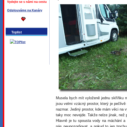
Vydejte se s námi na cestu
Odplouváme na Kanáry
Toplist
Musela bych mít vyloženě jednu skříňku n
jsou velmi vzácný prostor, který je pečlivě
nazmar. Jediný prostor, kde mám věci na v
taky moc nevejde. Takže nelze jinak, než p
Hlavně je tu spousta vody na máchání a
nás neupozorňovat, a pokud to jen trochu