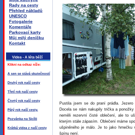
Rady na cesty
Přehled nákladů
UNESCO
Fotogalerie
Komentáře
Parkovací karty
Můj milý deníčku
Kontakt
Videa - A léta běží
Klikni na odkaz níže:
A sen se stává skutečností
Druhý rok naší cesty
Třetí rok naší cesty
Čtvrtý rok naší cesty
Pustila jsem se do praní prádla. Jezer
Docela se nám nakupily trička a ponožky
Pátý rok naší cesty.
neměli rezervní čisté oblečení, ale to 
Pozvánka na Sicílii
kterým stále zápasím. Oblečení máme spo
ušpiněného je málo. Je to jako hrnečku v
Krátká videa z naší cesty
špínu není.