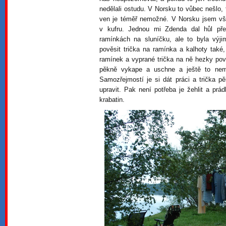
nedělali ostudu. V Norsku to vůbec nešlo, 
ven je téměř nemožné. V Norsku jsem vš
v kufru. Jednou mi Zdenda dal hůl pře
ramínkách na sluníčku, ale to byla výj
pověsit trička na ramínka a kalhoty také
ramínek a vyprané trička na ně hezky pov
pěkně vykape a uschne a ještě to nem
Samozřejmostí je si dát práci a trička p
upravit. Pak není potřeba je žehlit a prá
krabatin.