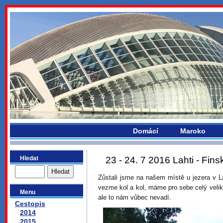
bydlikemevropou.com
Domácí
Maroko
Hledat
23 - 24. 7 2016 Lahti - Fins
Zůstali jsme na našem místě u jezera v L
vezme kol a kol, máme pro sebe celý veli
Menu
ale to nám vůbec nevadí.
Cestopis
2014
2015