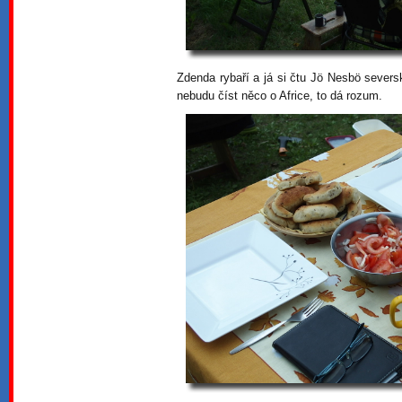
Zdenda rybaří a já si čtu Jö Nesbö severs
nebudu číst něco o Africe, to dá rozum.