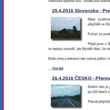
Obrovská spousta ovcí. Všude jsou krásné
25.4.2016 Slovensko - Pr
Ráno vyrážím
přejíždět na S
Počasí se prudc
Přijeli jsme z 
se teploty umoudří, ale Wynditi hlásí, že ni
Bude zima a dokonce nás možná potká i 
...
číst dál
26.4.2016 ČESKO - Přero
Dnešní den je
po 233 dnech s
Plavně přejížd