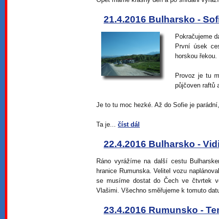
21.4.2016 Bulharsko - Sof
Pokračujeme dá
První úsek ce
horskou řekou.
Provoz je tu m
půjčoven raftů 
Je to tu moc hezké. Až do Sofie je parádní
Ta je...
číst dál
22.4.2016 Bulharsko - Vid
Ráno vyrážíme na další cestu Bulharske
hranice Rumunska. Velitel vozu naplánova
se musíme dostat do Čech ve čtvrtek v
Vlašimi. Všechno směřujeme k tomuto dat
23.4.2016 Rumunsko - T