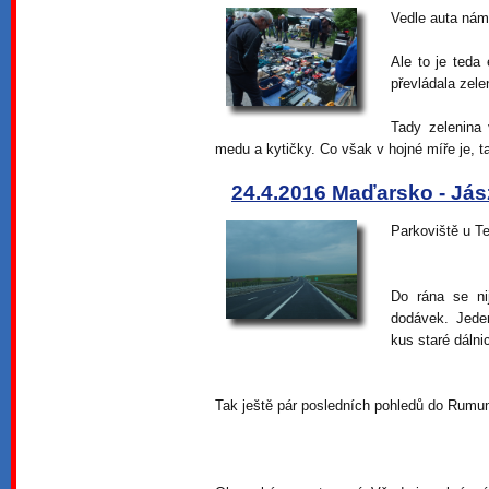
Vedle auta nám 
Ale to je teda 
převládala zele
Tady zelenina
medu a kytičky. Co však v hojné míře je, ta
24.4.2016 Maďarsko - Já
Parkoviště u T
Do rána se ni
dodávek. Jed
kus staré dálni
Tak ještě pár posledních pohledů do Rumu