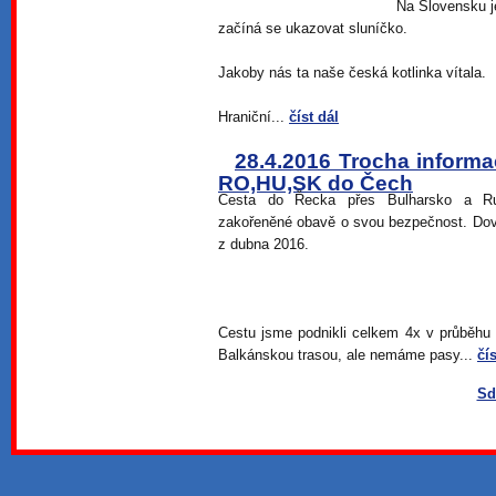
Na Slovensku je
začíná se ukazovat sluníčko.
Jakoby nás ta naše česká kotlinka vítala.
Hraniční...
číst dál
28.4.2016 Trocha informa
RO,HU,SK do Čech
Cesta do Řecka přes Bulharsko a Ru
zakořeněné obavě o svou bezpečnost. Dovol
z dubna 2016.
Cestu jsme podnikli celkem 4x v průběhu d
Balkánskou trasou, ale nemáme pasy...
čís
Sd