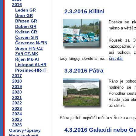
2016
Leden GR
2.3.2016 Killíni
Únor GR
Březen GR
Dneska se ni
Duben GR
město a větší 
Květen ČR
Červen S-N
Kousek za Ol
Červenec N-FIN
každopádně, v 
Srpen FIN-CZ
asi rozhodli, 
Září CZ-MK
tady fungují skvěle a i na...
číst dál
Říjen Mk-Al
Listopad Al-HR
3.3.2016 Pátra
Prosinec-HR-IT
2017
2018
Ráno je pohod
2019
hodného se n
2020
Pohodlná cesta
2021
Všude jsou obr
2022
už sklízí.
2023
2024
Pátra je třetí největší město v Řecku a ne
2025
2026
4.3.2016 Galaxídi nebo G
Opravy+úpravy
Moje kuchyně