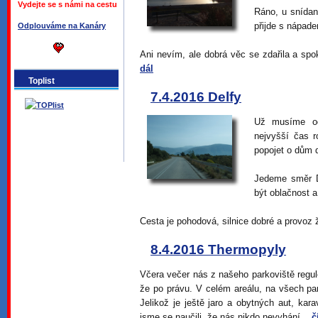
Vydejte se s námi na cestu
Ráno, u snída
přijde s nápade
Odplouváme na Kanáry
Ani nevím, ale dobrá věc se zdařila a sp
dál
Toplist
7.4.2016 Delfy
Už musíme od
nejvyšší čas 
popojet o dům d
Jedeme směr 
být oblačnost a
Cesta je pohodová, silnice dobré a provoz 
8.4.2016 Thermopyly
Včera večer nás z našeho parkoviště regul
že po právu. V celém areálu, na všech par
Jelikož je ještě jaro a obytných aut, kar
jsme se naučili, že nás nikdo nevyhání...
č