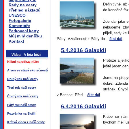
Definitivně už
Rady na cesty
Přehled nákladů
do konečné fáz
UNESCO
Fotogalerie
Zdenda, jako ve
Komentáře
nebudeme zby
Parkovací karty
přijeli, tedy k
Můj milý deníčku
Pátry. Vzdálenost z Pátry do...
číst dál
Kontakt
5.4.2016 Galaxídi
Videa - A léta běží
Protože a jeli
Klikni na odkaz níže:
ještě jeden den
A sen se stává skutečností
Jsme na přepy
Druhý rok naší cesty
dobře. Zdenda
Třetí rok naší cesty
stránek. Chyb
v Bassae. Před...
číst dál
Čtvrtý rok naší cesty
Pátý rok naší cesty.
6.4.2016 Galaxidi
Pozvánka na Sicílii
Klube se nám
bychom měli už
Krátká videa z naší cesty