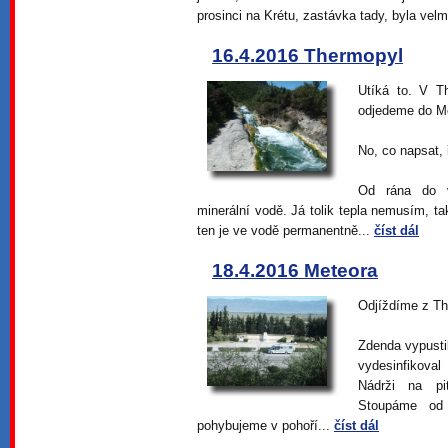
prosinci na Krétu, zastávka tady, byla velm
16.4.2016 Thermopyl
Utíká to. V T
odjedeme do M
No, co napsat, 
Od rána do 
minerální vodě. Já tolik tepla nemusím, t
ten je ve vodě permanentně...
číst dál
18.4.2016 Meteora
Odjíždíme z Th
Zdenda vypustil
vydesinfikoval
Nádrži na pi
Stoupáme od 
pohybujeme v pohoří...
číst dál