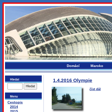
bydlikemevropou.com
Domácí
Maroko
Hledat
1.4.2016 Olympie
číst dál
Menu
Cestopis
2014
2015