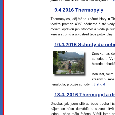
9.4.2016 Thermopyly
Thermopyles, dějiště to známé bitvy u 
vyvěrá pramen 40°C nádherně čisté vod
ovšem opravdu jen stopový a voda je sup
keřů a stromů a uprostřed teče potok plný 
10.4.2016 Schody do neb
Dneska nás ček
schodech. Vym
historie schodi
Bohužel, velmi
krásných, mož
nenafotila, protože schody...
číst dál
13.4. 2016 Thermopyl a dr
Dneska, jak jsem slíbila, bude trocha hist
zájem se něco dozvědět o slavné bitvě 
jednou, něco málo řečeno. Vrátili jsme 