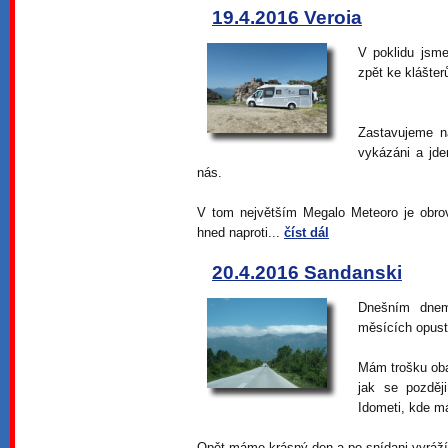
19.4.2016 Veroia
V poklidu jsme
zpět ke klášter
Zastavujeme na
vykázáni a jde
nás.
V tom největším Megalo Meteoro je obro
hned naproti...
číst dál
20.4.2016 Sandanski
Dnešním dnem
měsících opust
Mám trošku oba
jak se pozděj
Idometi, kde m
Opět máme krásný den a po snídani vyráž