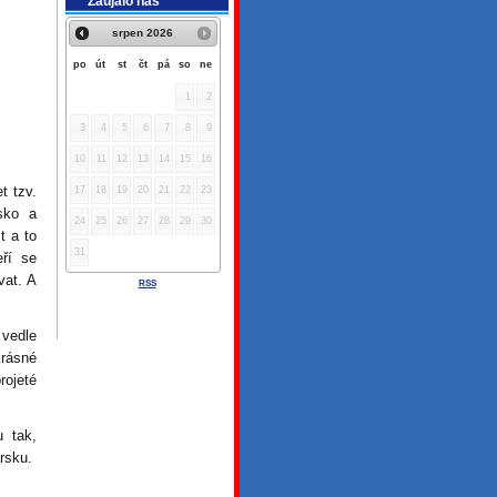
Zaujalo nás
srpen
2026
po
út
st
čt
pá
so
ne
1
2
3
4
5
6
7
8
9
10
11
12
13
14
15
16
t tzv.
17
18
19
20
21
22
23
sko a
24
25
26
27
28
29
30
t a to
31
eří se
vat. A
RSS
 vedle
krásné
rojeté
u tak,
sku.