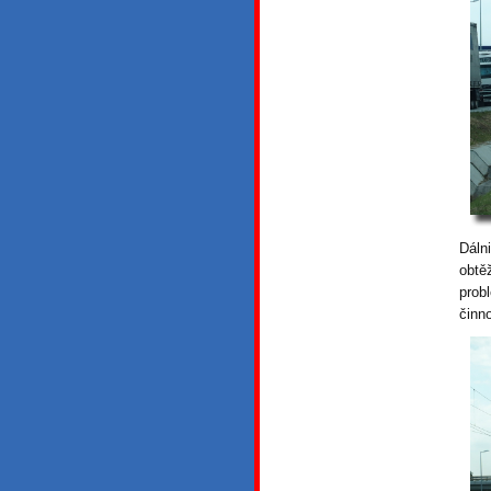
Dáln
obtě
prob
činn