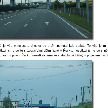
ž je vše minulost a dneska se s tím nemáte kde setkat. To vše je min
tkali jsme se tu s žebrajícími dětmi jako v Řecku, nesetkali jsme se s n
žováním jako v Řecku, nesetkali jsme se s absolutně žádným projevem násilí