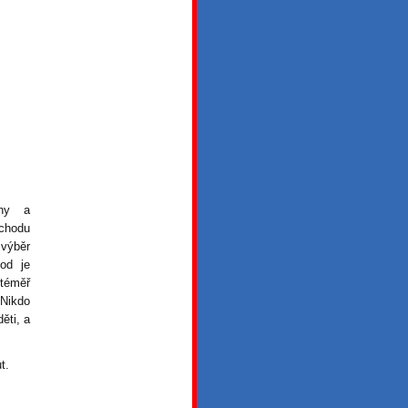
iny a
chodu
výběr
od je
 téměř
 Nikdo
ěti, a
ut.