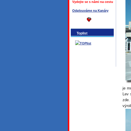
Vydejte se s námi na cestu
Odplouváme na Kanáry
Toplist
je m
Lev 
zde.
výro