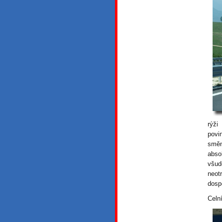
rýži
povi
směn
abso
všud
neotr
dospě
Celn