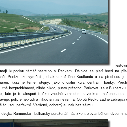
Těstov
 mají kupodivu téměř nastejno s Řeckem. Dálnice se platí hned na pře
nně. Peníze lze vyměnit jednak u každého Kauflandu a na přechodu je 
áren. Kurz je téměř stejný, jako oficiální kurz centrální banky.
Přech
lutně bezproblémový, nikde nikdo, pusto prázdno. Parkovat lze v Bulharsku
e, kde je to alespoň trošku vhodné vzhledem k velikosti našeho auta.
avuje, policie neprudí a nikdo si nás nevšímá. Oproti Řecku žádné žebrající d
láci jsou perfektní. Vstřícný, ochotný a jinak bez zájmu.
í dvojka Rumunsko - bulharský sdruženáři nás zkontrolovali během dvou min