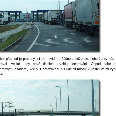
iční přechod je prázdný, nikde nevidíme žádného běžence, nebo že by nás
žoval. Veliké kusy nové dálnice zrychlují cestování. Odpadl také pr
lémovými osadami, kde si z obtěžování aut udělali místní výrostci velmi vý
ost.