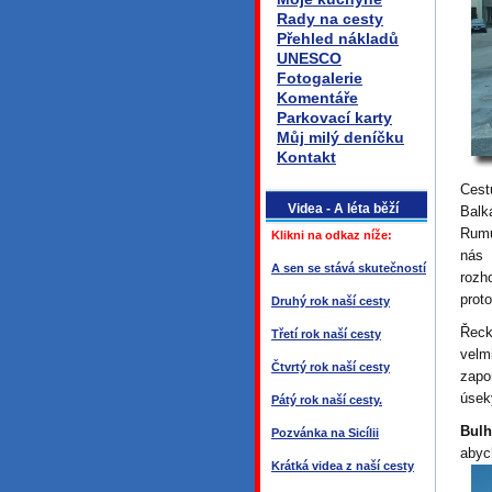
Rady na cesty
Přehled nákladů
UNESCO
Fotogalerie
Komentáře
Parkovací karty
Můj milý deníčku
Kontakt
Cest
Videa - A léta běží
Balk
Rumu
Klikni na odkaz níže:
nás 
A sen se stává skutečností
rozh
prot
Druhý rok naší cesty
Řeck
Třetí rok naší cesty
velm
Čtvrtý rok naší cesty
zapo
úsek
Pátý rok naší cesty.
Bulh
Pozvánka na Sicílii
aby
Krátká videa z naší cesty