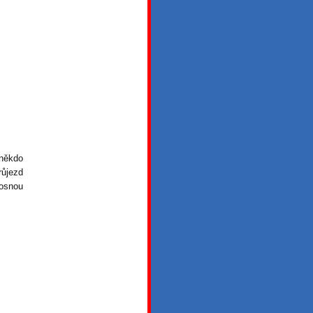
 někdo
ůjezd
nosnou