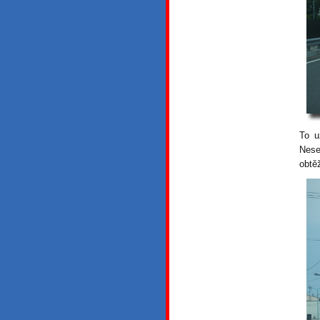
To u
Nese
obtě