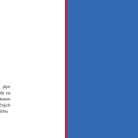
i plyn
ady za
travin
éčných
šího.