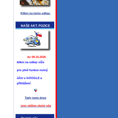
Klikni na tento odkaz
NAŠE AKT. POZICE
do 09.10.2026
klikni na odkaz níže
pro plné funkce
nutný
účet u GOOGLE a
přihlášení
Tady jsme
dnes
toto vidíme okolo ná
s