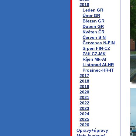
2016
Leden GR
Únor GR
Březen GR
Duben GR
Květen ČR
Červen S-N
Červenec N-FIN
Srpen FIN-CZ
Září CZ-MK
Říjen Mk-Al
Listopad Al-HR
Prosinec-HR-IT
2017
2018
2019
2020
2021
2022
2023
2024
2025
2026
Opravy+úpravy
Moje kuchyně