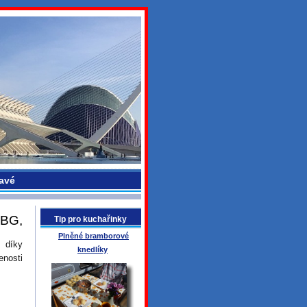
avé
 BG,
Tip pro kuchařinky
Plněné bramborové
 díky
knedlíky
enosti