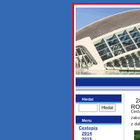
bydlikeme
Hledat
2
RO
Ces
zako
Menu
z du
Cestopis
2014
2015