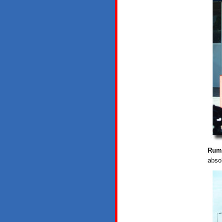
Rum
abso