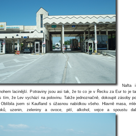
Nafta 
nohem lacinější. Potraviny jsou asi tak, že to co je v Řecku za Eur to je t
s tím, že Lev vychází na polovinu. Takže jednoznačně, dokoupit zásoby po
 Oblíbila jsem si Kaufland s úžasnou nabídkou všeho. Hlavně masa, ml
bků, uzenin, zeleniny a ovoce, pití, alkohol, vejce a spoustu dal