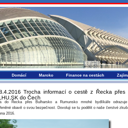
vropou.com
Domácí
Maroko
Finance na cestách
Zajím
8.4.2016 Trocha informací o cestě z Řecka přes
,HU,SK do Čech
ta do Řecka přes Bulharsko a Rumunsko mnohé bydlíkáře odrazuje
řeněné obavě o svou bezpečnost. Dovoluji se tu podělit o naše čerstvé zkuš
bna 2016.