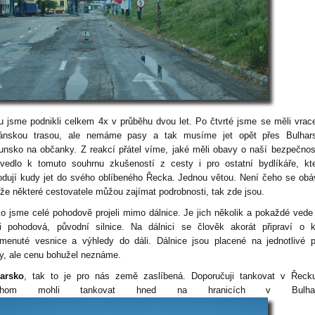
u jsme podnikli celkem 4x v průběhu dvou let. Po čtvrté jsme se měli vrace
ánskou trasou, ale nemáme pasy a tak musíme jet opět přes Bulhar
nsko na občanky. Z reakcí přátel víme, jaké měli obavy o naší bezpečnos
vedlo k tomuto souhrnu zkušeností z cesty i pro ostatní bydlíkáře, kt
odují kudy jet do svého oblíbeného Řecka. Jednou větou. Není čeho se obá
ože některé cestovatele můžou zajímat podrobnosti, tak zde jsou.
o jsme celé pohodově projeli mimo dálnice. Je jich několik a pokaždé vede
i pohodová, původní silnice. Na dálnici se člověk akorát připraví o 
menuté vesnice a výhledy do dáli. Dálnice jsou placené na jednotlivé p
y, ale cenu bohužel neznáme.
arsko
, tak to je pro nás země zaslíbená. Doporučuji tankovat v Řeck
chom mohli tankovat hned na hranicích v Bulhar