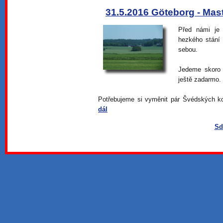
31.5.2016 Göteborg - Mas
Před námi je 
hezkého stání
sebou.
Jedeme skoro p
ještě zadarmo. 
Potřebujeme si vyměnit pár Švédských ko
dál
Sd