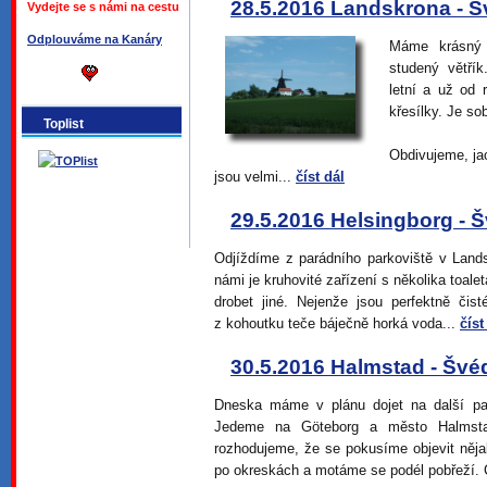
28.5.2016 Landskrona - 
Vydejte se s námi na cestu
Odplouváme na Kanáry
Máme krásný 
studený větřík
letní a už od 
křesílky. Je so
Toplist
Obdivujeme, ja
jsou velmi...
číst dál
29.5.2016 Helsingborg - 
Odjíždíme z parádního parkoviště v Land
námi je kruhovité zařízení s několika toale
drobet jiné. Nejenže jsou perfektně čist
z kohoutku teče báječně horká voda...
číst
30.5.2016 Halmstad - Šv
Dneska máme v plánu dojet na další pa
Jedeme na Göteborg a město Halmsta
rozhodujeme, že se pokusíme objevit něja
po okreskách a motáme se podél pobřeží. 