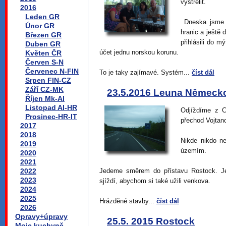
vystřelit.
2016
Leden GR
Dneska jsme p
Únor GR
hranic a ještě
Březen GR
přihlásili do 
Duben GR
účet jednu norskou korunu.
Květen ČR
Červen S-N
Červenec N-FIN
To je taky zajímavé. Systém...
číst dál
Srpen FIN-CZ
Září CZ-MK
23.5.2016 Leuna Německ
Říjen Mk-Al
Listopad Al-HR
Odjíždíme z C
Prosinec-HR-IT
přechod Vojtan
2017
2018
Nikde nikdo n
2019
územím.
2020
2021
2022
Jedeme směrem do přístavu Rostock. Je
2023
sjíždí, abychom si také užili venkova.
2024
2025
Hrázděné stavby...
číst dál
2026
Opravy+úpravy
25.5. 2015 Rostock
Moje kuchyně