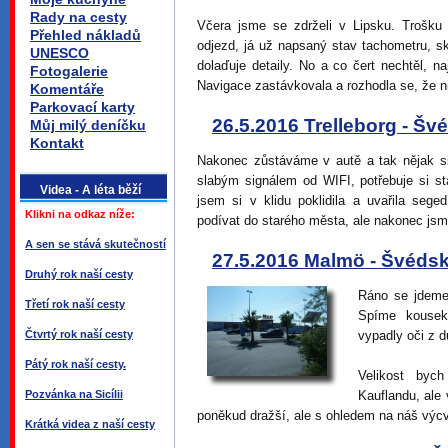
Rady na cesty
Včera jsme se zdrželi v Lipsku. Trošku 
Přehled nákladů
odjezd, já už napsaný stav tachometru, s
UNESCO
dolaďuje detaily. No a co čert nechtěl, n
Fotogalerie
Navigace zastávkovala a rozhodla se, že 
Komentáře
Parkovací karty
26.5.2016 Trelleborg - Šv
Můj milý deníčku
Kontakt
Nakonec zůstáváme v autě a tak nějak si
slabým signálem od WIFI, potřebuje si s
Videa - A léta běží
jsem si v klidu poklidila a uvařila seg
Klikni na odkaz níže:
podívat do starého města, ale nakonec jsm
A sen se stává skutečností
27.5.2016 Malmö - Švéds
Druhý rok naší cesty
Ráno se jdeme
Třetí rok naší cesty
Spíme kousek
Čtvrtý rok naší cesty
vypadly oči z d
Pátý rok naší cesty.
Velikost byc
Pozvánka na Sicílii
Kauflandu, ale
poněkud dražší, ale s ohledem na náš výcv
Krátká videa z naší cesty