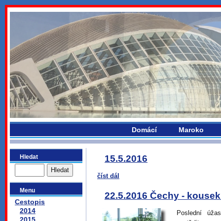
bydlikemevropou.com
Domácí
Maroko
Hledat
15.5.2016
číst dál
Menu
22.5.2016 Čechy - kousek
Cestopis
2014
Poslední úža
2015