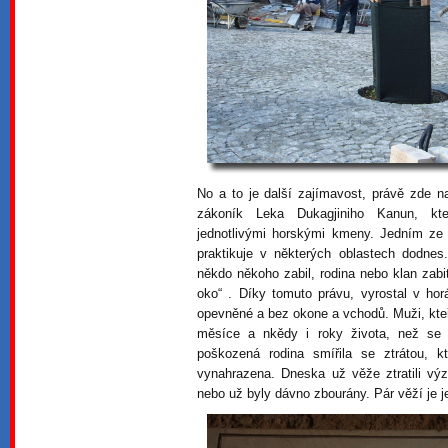
No a to je další zajímavost, právě zde na
zákoník Leka Dukagjiniho Kanun, kt
jednotlivými horskými kmeny. Jedním ze
praktikuje v některých oblastech dodnes
někdo někoho zabil, rodina nebo klan zab
oko“ . Díky tomuto právu, vyrostal v hor
opevněné a bez okone a vchodů. Muži, kteří
měsíce a nkědy i roky života, než se 
poškozená rodina smířila se ztrátou, k
vynahrazena. Dneska už věže ztratili 
nebo už byly dávno zbourány. Pár věží je 