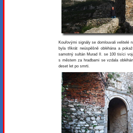
Kouřovými signály se domlouvali velitelé
byla třikrát neúspěšně obléhána a pokaž
samotný sultán Murad II. se 100 tisíci v
s městem za hradbami se vzdala obléhání
deset let po smrti.