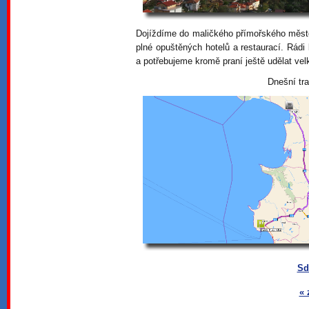
Dojíždíme do maličkého přímořského měste
plné opuštěných hotelů a restaurací. Rádi
a potřebujeme kromě praní ještě udělat velk
Dnešní tr
Sd
« 