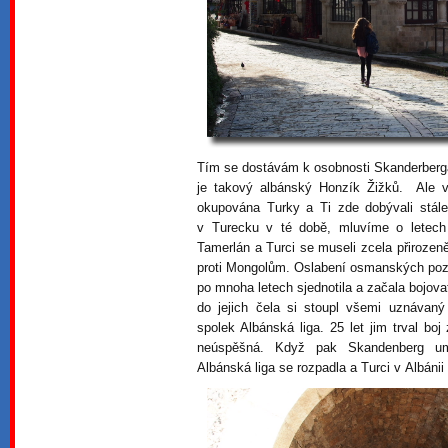
Tím se dostávám k osobnosti Skanderberga,
je takový albánský Honzík Žižků. Ale 
okupována Turky a Ti zde dobývali stál
v Turecku v té době, mluvíme o letech
Tamerlán a Turci se museli zcela přirozen
proti Mongolům. Oslabení osmanských pozic
po mnoha letech sjednotila a začala bojova
do jejich čela si stoupl všemi uznávaný 
spolek Albánská liga. 25 let jim trval boj
neúspěšná. Když pak Skandenberg umř
Albánská liga se rozpadla a Turci v Albánii 