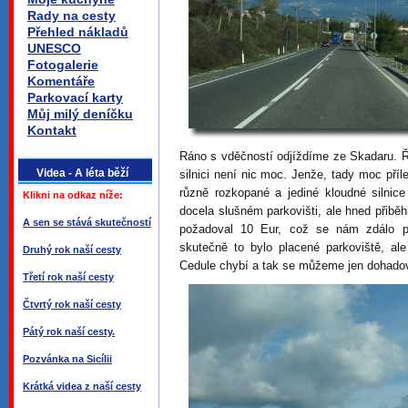
Rady na cesty
Přehled nákladů
UNESCO
Fotogalerie
Komentáře
Parkovací karty
Můj milý deníčku
Kontakt
Ráno s vděčností odjíždíme ze Skadaru. Ř
Videa - A léta běží
silnici není nic moc. Jenže, tady moc příle
různě rozkopané a jediné kloudné silnice
Klikni na odkaz níže:
docela slušném parkovišti, ale hned přiběh
A sen se stává skutečností
požadoval 10 Eur, což se nám zdálo 
skutečně to bylo placené parkoviště, ale
Druhý rok naší cesty
Cedule chybí a tak se můžeme jen dohadov
Třetí rok naší cesty
Čtvrtý rok naší cesty
Pátý rok naší cesty.
Pozvánka na Sicílii
Krátká videa z naší cesty