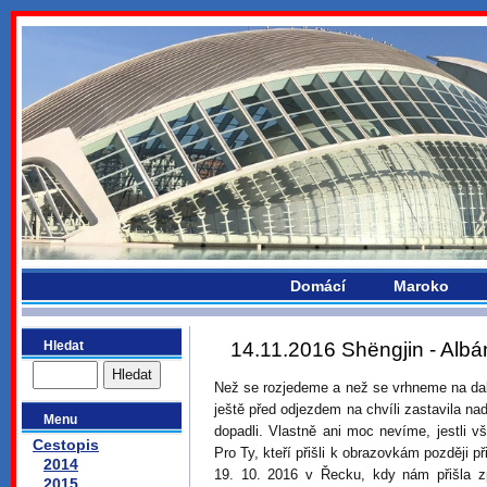
bydlikemevropou.com
Domácí
Maroko
Hledat
14.11.2016 Shëngjin - Albá
Než se rozjedeme a než se vrhneme na dalš
ještě před odjezdem na chvíli zastavila n
Menu
dopadli. Vlastně ani moc nevíme, jestli v
Cestopis
Pro Ty, kteří přišli k obrazovkám později p
2014
19. 10. 2016 v Řecku, kdy nám přišla
2015