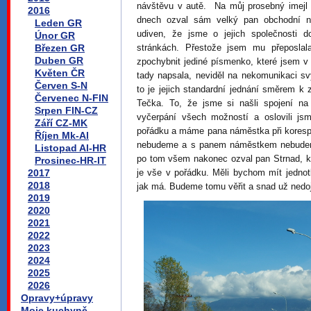
návštěvu v autě. Na můj prosebný imejl
2016
dnech ozval sám velký pan obchodní ná
Leden GR
udiven, že jsme o jejich společnosti 
Únor GR
Březen GR
stránkách. Přestože jsem mu přeposlal
Duben GR
zpochybnit jediné písmenko, které jsem v 
Květen ČR
tady napsala, neviděl na nekomunikaci sv
Červen S-N
to je jejich standardní jednání směrem k z
Červenec N-FIN
Tečka. To, že jsme si našli spojení na
Srpen FIN-CZ
vyčerpání všech možností a oslovili js
Září CZ-MK
pořádku a máme pana náměstka při korespo
Říjen Mk-Al
nebudeme a s panem náměstkem nebudeme 
Listopad Al-HR
po tom všem nakonec ozval pan Strnad, kt
Prosinec-HR-IT
2017
je vše v pořádku. Měli bychom mít jedno
2018
jak má. Budeme tomu věřit a snad už ned
2019
2020
2021
2022
2023
2024
2025
2026
Opravy+úpravy
Moje kuchyně