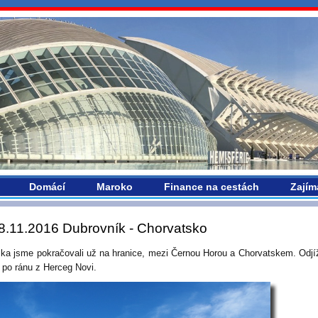
vropou.com
Domácí
Maroko
Finance na cestách
Zajím
8.11.2016 Dubrovník - Chorvatsko
ka jsme pokračovali už na hranice, mezi Černou Horou a Chorvatskem. Odj
 po ránu z Herceg Novi.