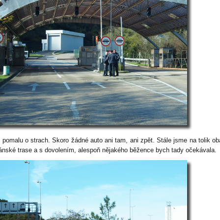
o pomalu o strach. Skoro žádné auto ani tam, ani zpět. Stále jsme na tolik o
ánské trase a s dovolením, alespoň nějakého běžence bych tady očekávala.