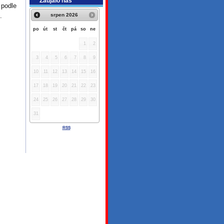
Zaujalo nás
podle
srpen
2026
e.
po
út
st
čt
pá
so
ne
1
2
3
4
5
6
7
8
9
10
11
12
13
14
15
16
17
18
19
20
21
22
23
24
25
26
27
28
29
30
31
RSS