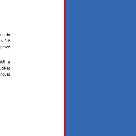
sme do
oviště
 pravé
dál a
dělat
ánovat