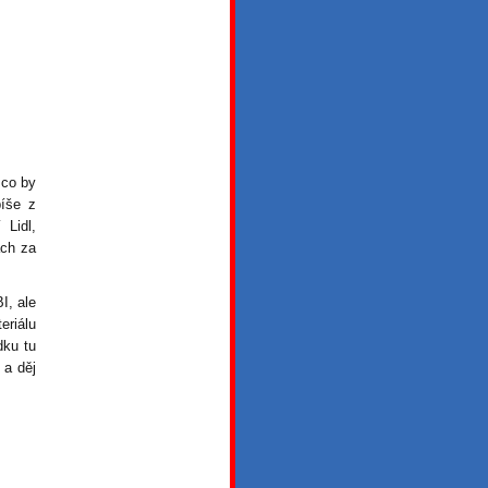
 co by
íše z
 Lidl,
ách za
I, ale
eriálu
dku tu
 a děj