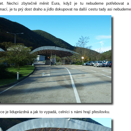
jet. Nechci zbytečně měnit Eura, když je tu nebudeme potřebovat a 
rmací, je tu prý dost draho a jídlo dokupovat na další cestu tady asi nebudem
ce je liduprázdná a jak to vypadá, celníci s námi hrají přesilovku.