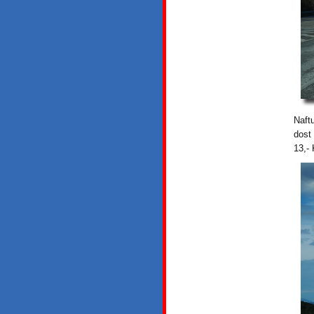
Naft
dost
13,- 