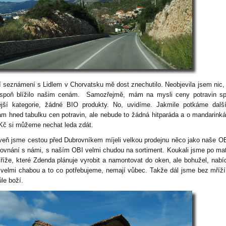
í seznámení s Lidlem v Chorvatsku mě dost znechutilo. Neobjevila jsem nic,
spoň blížilo našim cenám. Samozřejmě, mám na mysli ceny potravin sp
ější kategorie, žádné BIO produkty. No, uvidíme. Jakmile potkáme další
ám hned tabulku cen potravin, ale nebude to žádná hitparáda a o mandarink
 Kč si můžeme nechat leda zdát.
veň jsme cestou před Dubrovníkem míjeli velkou prodejnu něco jako naše OB
rovnání s námi, s naším OBI velmi chudou na sortiment. Koukali jsme po mat
říže, které Zdenda plánuje vyrobit a namontovat do oken, ale bohužel, nabí
 velmi chabou a to co potřebujeme, nemají vůbec. Takže dál jsme bez mříží
le boží.