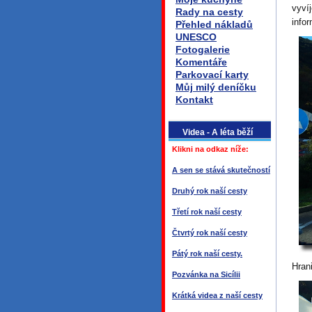
vyví
Rady na cesty
info
Přehled nákladů
UNESCO
Fotogalerie
Komentáře
Parkovací karty
Můj milý deníčku
Kontakt
Videa - A léta běží
Klikni na odkaz níže:
A sen se stává skutečností
Druhý rok naší cesty
Třetí rok naší cesty
Čtvrtý rok naší cesty
Pátý rok naší cesty.
Hrani
Pozvánka na Sicílii
Krátká videa z naší cesty