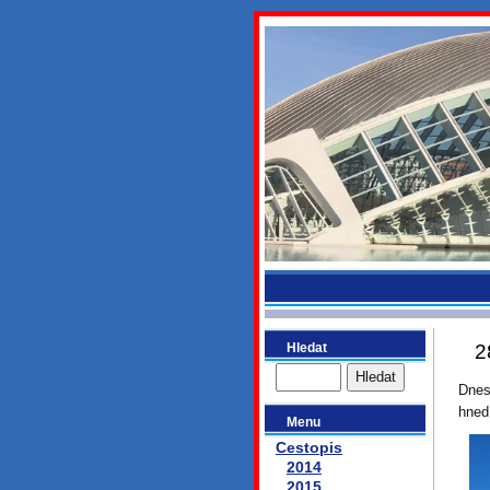
bydlikeme
Hledat
2
Dnes
hned
Menu
Cestopis
2014
2015