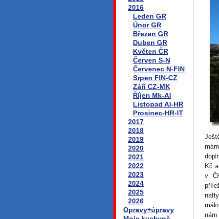
2016
Leden GR
Únor GR
Březen GR
Duben GR
Květen ČR
Červen S-N
Červenec N-FIN
Srpen FIN-CZ
Září CZ-MK
Říjen Mk-Al
Listopad Al-HR
Prosinec-HR-IT
2017
2018
Ješt
2019
máme
2020
dopl
2021
2022
Kč a
2023
v ČH
2024
příl
2025
naft
2026
málo
Opravy+úpravy
nám 
Moje kuchyně