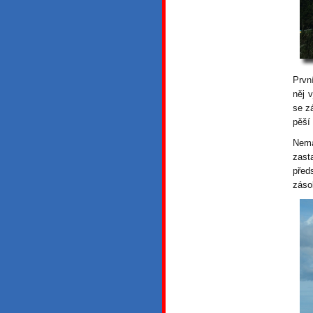
Prvn
něj 
se z
pěší
Nemá
zast
před
záso