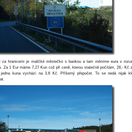
 za hranicemi je maličké městečko s bankou a tam měníme eura v roz
u. Za 1 Eur máme 7,27 Kun což při ceně, kterou statečně počítám, 28,- Kč 
jedna kuna vychází na 3,8 Kč. Příšerný přepočet. To se nedá nijak kl
at.