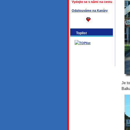
Vydejte se s námi na cestu
Odplouváme na Kanáry
Toplist
Je t
Balk