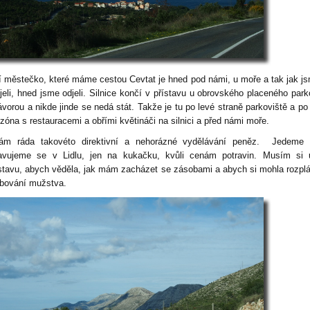
í městečko, které máme cestou Cevtat je hned pod námi, u moře a tak jak j
vjeli, hned jsme odjeli. Silnice končí v přístavu u obrovského placeného park
ávorou a nikde jinde se nedá stát. Takže je tu po levé straně parkoviště a po
 zóna s restauracemi a obřími květináči na silnici a před námi moře.
m ráda takovéto direktivní a nehorázné vydělávání peněz. Jedeme 
avujeme se v Lidlu, jen na kukačku, kvůli cenám potravin. Musím si u
stavu, abych věděla, jak mám zacházet se zásobami a abych si mohla rozpl
bování mužstva.