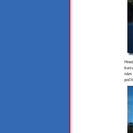
Hned
kurz
nám 
počít