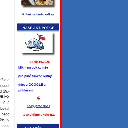
Klikni na tento odkaz
NAŠE AKT. POZICE
do 09.10.2026
klikni na odkaz níže
pro plné funkce
nutný
řilo a
účet u GOOGLE a
 muset
přihlášení
d 19,-
li být
lušné
Tady jsme
dnes
ebovat
a něco
toto vidíme okolo ná
s
 že by
o bude