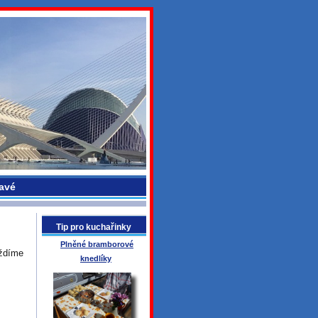
avé
Tip pro kuchařinky
Plněné bramborové
íždíme
knedlíky