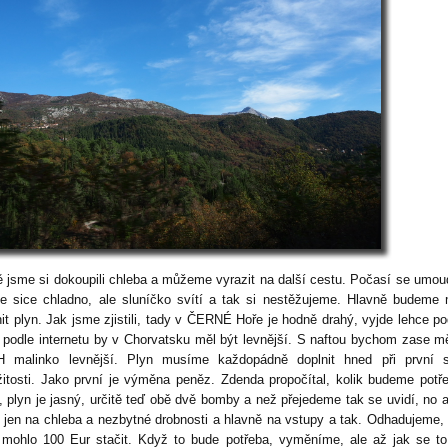
ě jsme si dokoupili chleba a můžeme vyrazit na další cestu. Počasí se umoud
 sice chladno, ale sluníčko svítí a tak si nestěžujeme. Hlavně budeme
nit plyn. Jak jsme zjistili, tady v ČERNÉ Hoře je hodně drahý, vyjde lehce po
 podle internetu by v Chorvatsku měl být levnější. S naftou bychom zase mě
 malinko levnější. Plyn musíme každopádně doplnit hned při první s
ežitosti. Jako první je výměna peněz. Zdenda propočítal, kolik budeme potř
y, plyn je jasný, určitě teď obě dvě bomby a než přejedeme tak se uvidí, no 
 jen na chleba a nezbytné drobnosti a hlavně na vstupy a tak. Odhadujeme,
mohlo 100 Eur stačit. Když to bude potřeba, vyměníme, ale až jak se t