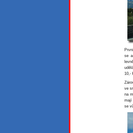
Prvn
se a
levn
uděl
10,-
Záro
ve s
na m
mají
se vů