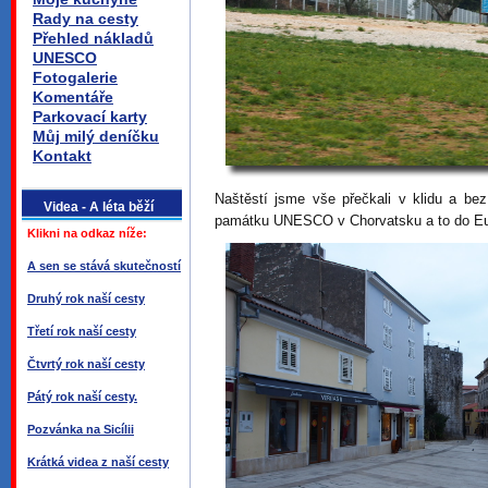
Rady na cesty
Přehled nákladů
UNESCO
Fotogalerie
Komentáře
Parkovací karty
Můj milý deníčku
Kontakt
Naštěstí jsme vše přečkali v klidu a be
Videa - A léta běží
památku UNESCO v Chorvatsku a to do Eufr
Klikni na odkaz níže:
A sen se stává skutečností
Druhý rok naší cesty
Třetí rok naší cesty
Čtvrtý rok naší cesty
Pátý rok naší cesty.
Pozvánka na Sicílii
Krátká videa z naší cesty