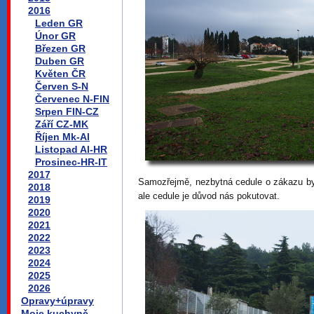
2016
Leden GR
Únor GR
Březen GR
Duben GR
Květen ČR
Červen S-N
Červenec N-FIN
Srpen FIN-CZ
Září CZ-MK
Říjen Mk-Al
Listopad Al-HR
Prosinec-HR-IT
2017
Samozřejmě, nezbytná cedule o zákazu byd
2018
ale cedule je důvod nás pokutovat.
2019
2020
2021
2022
2023
2024
2025
2026
Opravy+úpravy
Moje kuchyně