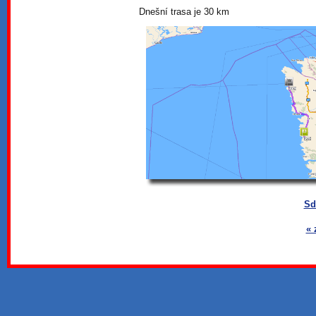
Dnešní trasa je 30 km
Sd
« 