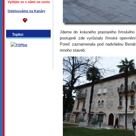
Vydejte se s námi na cestu
Odplouváme na Kanáry
Jdeme do krásného prastarého římského 
Toplist
postupně zde vyrůstalo římské opevnění
Poreč zaznamenala pod nadvládou Benáts
mnoho staveb.