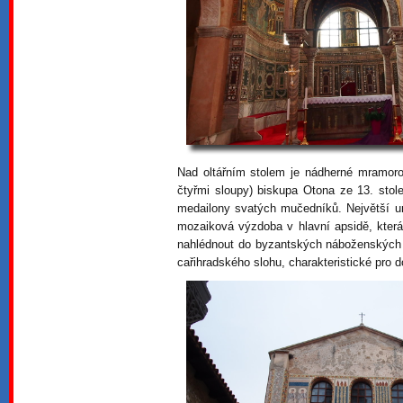
Nad oltářním stolem je nádherné mramorov
čtyřmi sloupy) biskupa Otona ze 13. stol
medailony svatých mučedníků. Největší u
mozaiková výzdoba v hlavní apsidě, která 
nahlédnout do byzantských náboženských
cařihradského slohu, charakteristické pro d