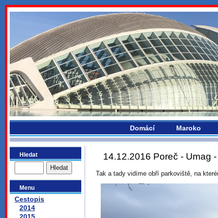
bydlikemevropou.com
Domácí
Maroko
Hledat
14.12.2016 Poreč - Umag -
Tak a tady vidíme obří parkoviště, na které
Menu
Cestopis
2014
2015