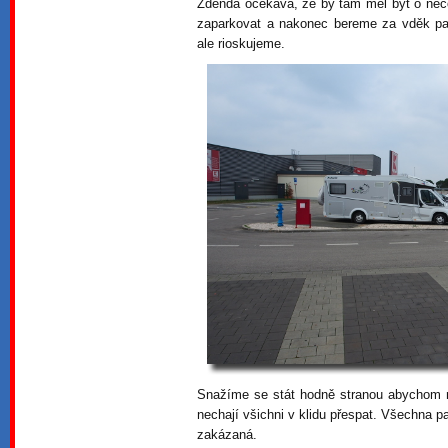
Zdenda očekává, že by tam měl být o něco
zaparkovat a nakonec bereme za vděk par
ale rioskujeme.
Snažíme se stát hodně stranou abychom n
nechají všichni v klidu přespat. Všechna p
zakázaná.