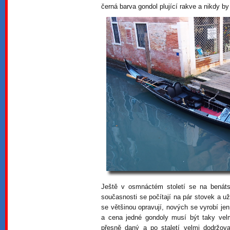
černá barva gondol plující rakve a nikdy by
Ještě v osmnáctém století se na benátsk
současnosti se počítají na pár stovek a už
se většinou opravují, nových se vyrobí je
a cena jedné gondoly musí být taky vel
přesně daný a po staletí velmi dodržov