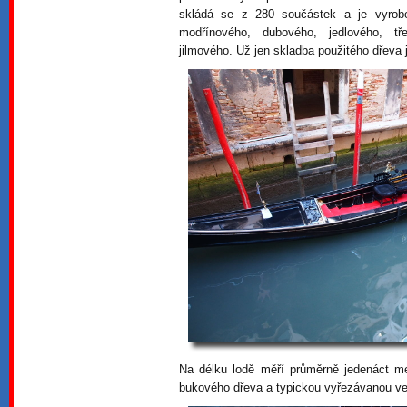
skládá se z 280 součástek a je vyrob
modřínového, dubového, jedlového, t
jilmového. Už jen skladba použitého dřeva j
Na délku lodě měří průměrně jedenáct m
bukového dřeva a typickou vyřezávanou vesl