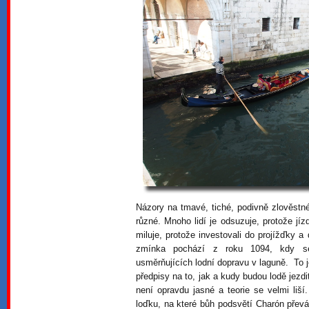
Názory na tmavé, tiché, podivně zlověstné
různé. Mnoho lidí je odsuzuje, protože jí
miluje, protože investovali do projížďky 
zmínka pochází z roku 1094, kdy se 
usměrňujících lodní dopravu v laguně. To
předpisy na to, jak a kudy budou lodě jezd
není opravdu jasné a teorie se velmi liší
loďku, na které bůh podsvětí Charón přev