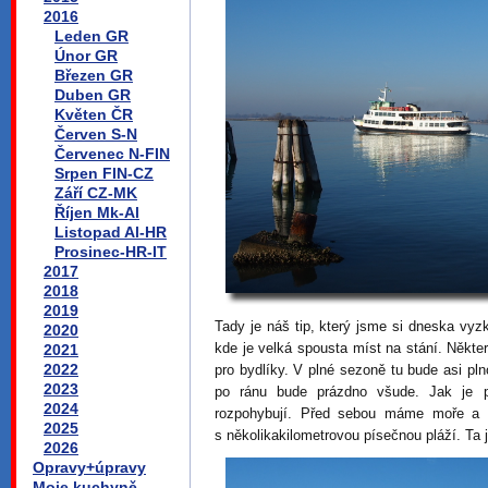
2016
Leden GR
Únor GR
Březen GR
Duben GR
Květen ČR
Červen S-N
Červenec N-FIN
Srpen FIN-CZ
Září CZ-MK
Říjen Mk-Al
Listopad Al-HR
Prosinec-HR-IT
2017
2018
2019
Tady je náš tip, který jsme si dneska vyz
2020
kde je velká spousta míst na stání. Někter
2021
2022
pro bydlíky. V plné sezoně tu bude asi pl
2023
po ránu bude prázdno všude. Jak je p
2024
rozpohybují. Před sebou máme moře a 
2025
s několikakilometrovou písečnou pláží. Ta
2026
Opravy+úpravy
Moje kuchyně