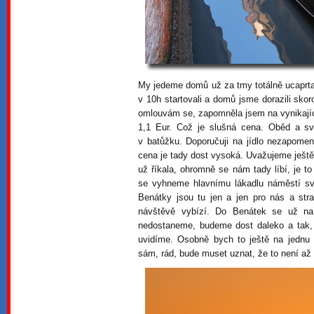
My jedeme domů už za tmy totálně ucaprta
v 10h startovali a domů jsme dorazili skor
omlouvám se, zapomněla jsem na vynikající
1,1 Eur. Což je slušná cena. Oběd a s
v batůžku. Doporučuji na jídlo nezapomeno
cena je tady dost vysoká. Uvažujeme ještě
už říkala, ohromně se nám tady líbí, je t
se vyhneme hlavnímu lákadlu náměstí sv
Benátky jsou tu jen a jen pro nás a str
návštěvě vybízí. Do Benátek se už n
nedostaneme, budeme dost daleko a tak, 
uvidíme. Osobně bych to ještě na jednu p
sám, rád, bude muset uznat, že to není až