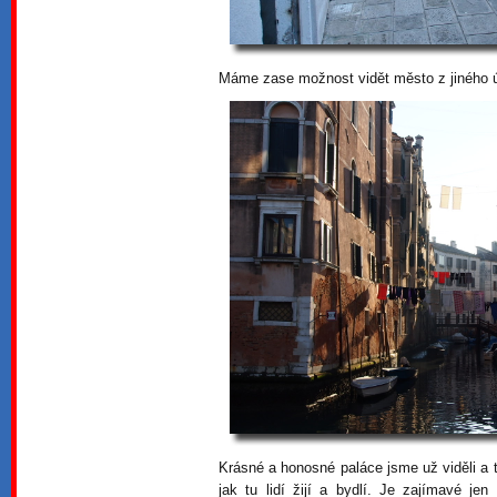
Máme zase možnost vidět město z jiného úh
Krásné a honosné paláce jsme už viděli a
jak tu lidí žijí a bydlí. Je zajímavé je