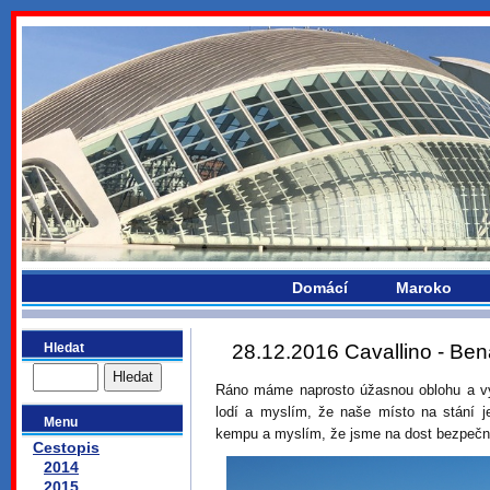
bydlikemevropou.com
Domácí
Maroko
Hledat
28.12.2016 Cavallino - Benát
Ráno máme naprosto úžasnou oblohu a vy
lodí a myslím, že naše místo na stání j
Menu
kempu a myslím, že jsme na dost bezpeč
Cestopis
2014
2015