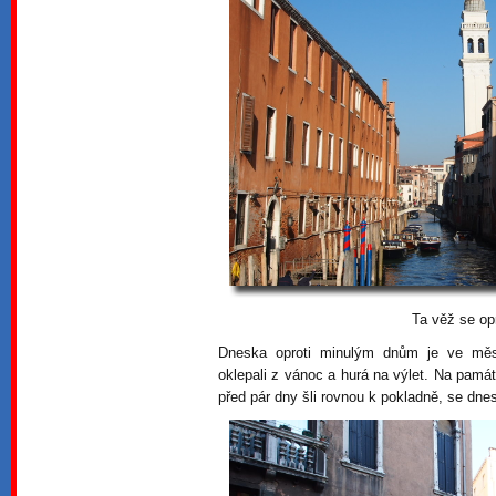
Ta věž se op
Dneska oproti minulým dnům je ve měst
oklepali z vánoc a hurá na výlet. Na pamá
před pár dny šli rovnou k pokladně, se dnes