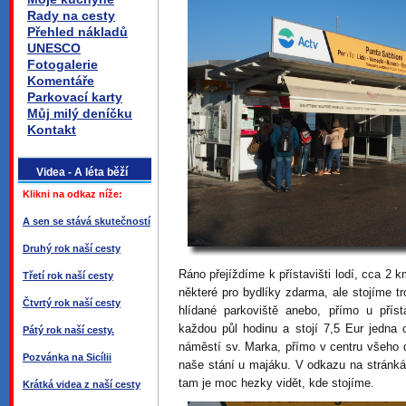
Rady na cesty
Přehled nákladů
UNESCO
Fotogalerie
Komentáře
Parkovací karty
Můj milý deníčku
Kontakt
Videa - A léta běží
Klikni na odkaz níže:
A sen se stává skutečností
Druhý rok naší cesty
Ráno přejíždíme k přístavišti lodí, cca 2 k
Třetí rok naší cesty
některé pro bydlíky zdarma, ale stojíme t
Čtvrtý rok naší cesty
hlídané parkoviště anebo, přímo u příst
každou půl hodinu a stojí 7,5 Eur jedna 
Pátý rok naší cesty.
náměstí sv. Marka, přímo v centru všeho 
Pozvánka na Sicílii
naše stání u majáku. V odkazu na stránk
tam je moc hezky vidět, kde stojíme.
Krátká videa z naší cesty