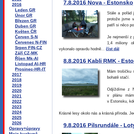
7.8.2016 Nova - Estonsko
2016
Leden GR
Stále a pořá
Únor GR
protože jsme v
Březen GR
patří si něco po
Duben GR
Květen ČR
Červen S-N
Je nejmenší z
Červenec N-FIN
1,4 miliony o
Srpen FIN-CZ
vykonalo opravdu hodně...
číst dál
Září CZ-MK
Říjen Mk-Al
8.8.2016 Kabli RMK - Est
Listopad Al-HR
Prosinec-HR-IT
Mám trošičku s
2017
bohatě stačí.
2018
2019
Odjíždíme z 
2020
v plánu máme
2021
2022
v Estonsku, kd
2023
2024
Krásné lesy okolo nás a krásná příroda. J
2025
2026
9.8.2016 Pilsrundále - Lo
Opravy+úpravy
Moje kuchyně