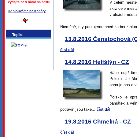
Vydejte se s námi na cestu
V celém městě 
skrz celé město
Odplouváme na Kanáry
v ulicích města
Nicméně, my parkujeme hned za benzínkou,
Toplist
13.8.2016 Čenstochová (
číst dál
14.8.2016 Helfštýn - CZ
Ráno odjíždí
Polsko. Je šk
ohrnuje nos a 
Polsko je opr
památek a velm
potravin jsou také...
číst dál
19.8.2016 Chmelná - CZ
číst dál