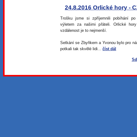
24.8.2016 Orlické hory - 
Trošku jsme si zpříjemnili pobíhání p
výletem za našimi přáteli. Orlické hor
vzdálenost je to nejmenší.
Setkání se Zbyňkem a Yvonou bylo pro nás
potkali tak skvělé lidi...
číst dál
Sd