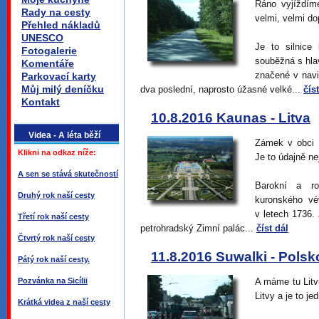
Ráno vyjíždíme
Rady na cesty
velmi, velmi do
Přehled nákladů
UNESCO
Je to silnice
Fotogalerie
souběžná s hlav
Komentáře
značené v navi
Parkovací karty
Můj milý deníčku
dva poslední, naprosto úžasné velké...
čís
Kontakt
10.8.2016 Kaunas - Litva
Videa - A léta běží
Zámek v obci P
Klikni na odkaz níže:
Je to údajně ne
A sen se stává skutečností
Barokní a ro
Druhý rok naší cesty
kuronského vé
v letech 1736.
Třetí rok naší cesty
petrohradský Zimní palác...
číst dál
Čtvrtý rok naší cesty
11.8.2016 Suwalki - Polsk
Pátý rok naší cesty.
Pozvánka na Sicílii
A máme tu Litv
Litvy a je to je
Krátká videa z naší cesty