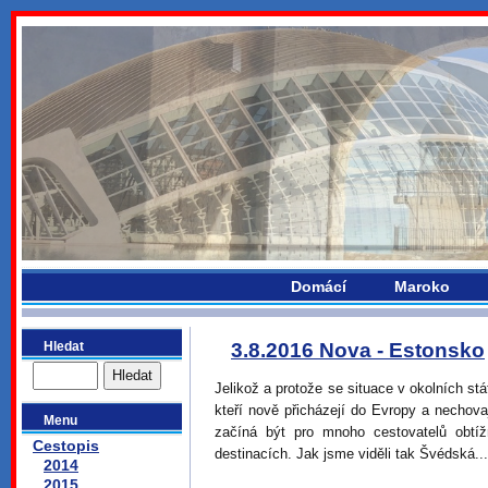
bydlikemevropou.com
Domácí
Maroko
Hledat
3.8.2016 Nova - Estonsko
Jelikož a protože se situace v okolních stá
kteří nově přicházejí do Evropy a nechova
Menu
začíná být pro mnoho cestovatelů obtíž
Cestopis
destinacích. Jak jsme viděli tak Švédská..
2014
2015