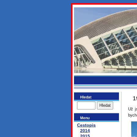
bydlikeme
Hledat
1
Už j
bycho
Menu
Cestopis
2014
2015