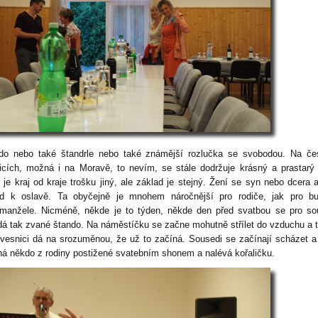
do nebo také štandrle nebo také známější rozlučka se svobodou. Na če
icích, možná i na Moravě, to nevím, se stále dodržuje krásný a prastarý
 je kraj od kraje trošku jiný, ale základ je stejný. Žení se syn nebo dcera a
d k oslavě. Ta obyčejně je mnohem náročnější pro rodiče, jak pro bu
manžele. Nicméně, někde je to týden, někde den před svatbou se pro s
dá tak zvané štando. Na náměstíčku se začne mohutně střílet do vzduchu a 
 vesnici dá na srozuměnou, že už to začíná. Sousedi se začínají scházet a
há někdo z rodiny postižené svatebním shonem a nalévá kořaličku.