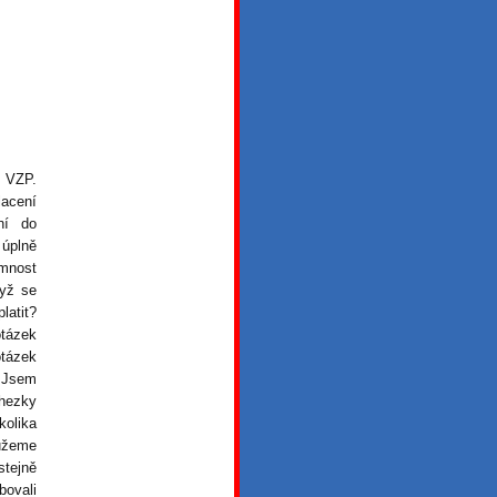
í VZP.
lacení
ní do
 úplně
omnost
dyž se
atit?
otázek
otázek
. Jsem
 hezky
kolika
můžeme
stejně
bovali