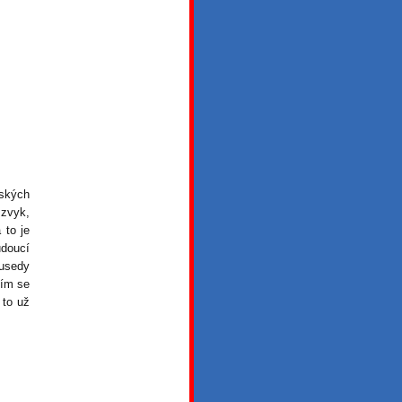
ských
 zvyk,
 to je
doucí
ousedy
tím se
 to už