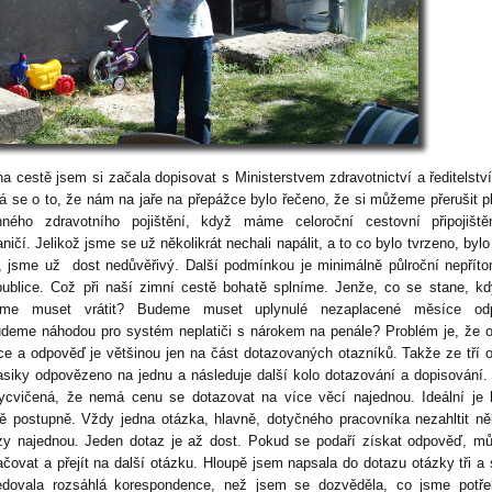
a cestě jsem si začala dopisovat s Ministerstvem zdravotnictví a ředitelstv
á se o to, že nám na jaře na přepážce bylo řečeno, že si můžeme přerušit p
nného zdravotního pojištění, když máme celoroční cestovní připojiště
ničí. Jelikož jsme se už několikrát nechali napálit, a to co bylo tvrzeno, bylo
k, jsme už dost nedůvěřivý. Další podmínkou je minimálně půlroční nepřít
publice. Což při naší zimní cestě bohatě splníme. Jenže, co se stane, k
me muset vrátit? Budeme muset uplynulé nezaplacené měsíce odpl
deme náhodou pro systém neplatiči s nárokem na penále? Problém je, že 
íce a odpověď je většinou jen na část dotazovaných otazníků. Takže ze tří 
lasiky odpovězeno na jednu a následuje další kolo dotazování a dopisování
ycvičená, že nemá cenu se dotazovat na více věcí najednou. Ideální je
ě postupně. Vždy jedna otázka, hlavně, dotyčného pracovníka nezahltit ně
zy najednou. Jeden dotaz je až dost. Pokud se podaří získat odpověď, 
ačovat a přejít na další otázku. Hloupě jsem napsala do dotazu otázky tři a 
edovala rozsáhlá korespondence, než jsem se dozvěděla, co jsme potře