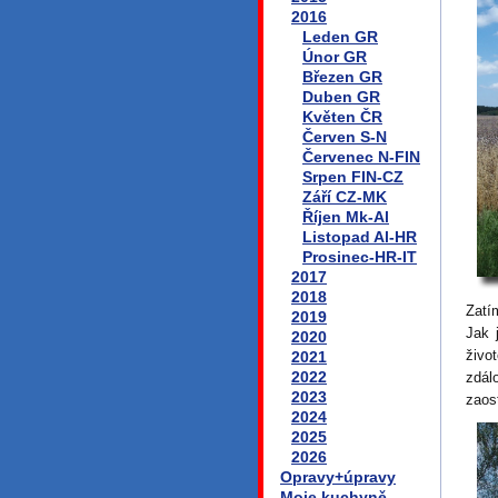
2016
Leden GR
Únor GR
Březen GR
Duben GR
Květen ČR
Červen S-N
Červenec N-FIN
Srpen FIN-CZ
Září CZ-MK
Říjen Mk-Al
Listopad Al-HR
Prosinec-HR-IT
2017
2018
Zatí
2019
Jak 
2020
živo
2021
2022
zdál
2023
zaost
2024
2025
2026
Opravy+úpravy
Moje kuchyně