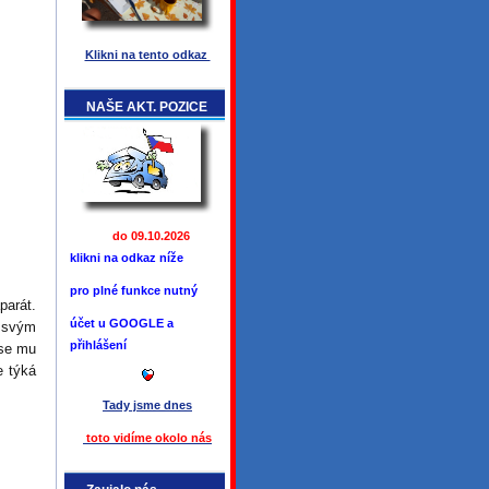
Klikni na tento odkaz
NAŠE AKT. POZICE
do 09.10.2026
klikni na odkaz níže
pro plné funkce
nutný
parát.
účet u GOOGLE a
t svým
přihlášení
 se mu
e týká
Tady jsme
dnes
toto vidíme okolo ná
s