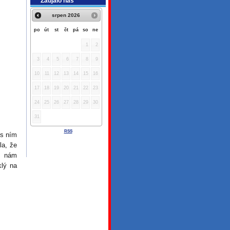
Zaujalo nás
srpen
2026
po
út
st
čt
pá
so
ne
1
2
3
4
5
6
7
8
9
10
11
12
13
14
15
16
17
18
19
20
21
22
23
24
25
26
27
28
29
30
31
RSS
 s ním
la, že
, nám
klý na