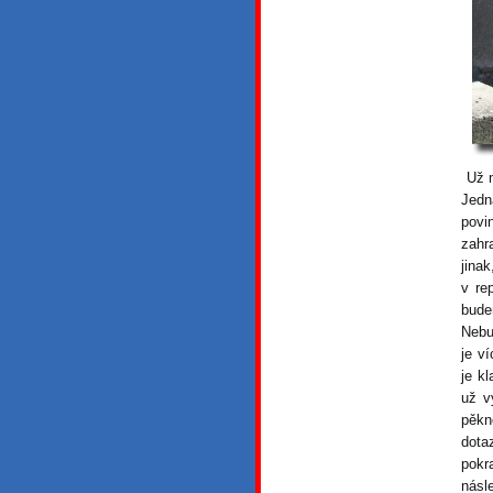
Už n
Jedn
povi
zahra
jina
v re
bude
Nebu
je v
je k
už v
pěkn
dota
pokr
násl