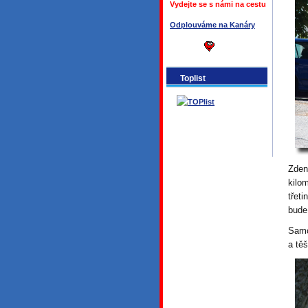
Vydejte se s námi na cestu
Odplouváme na Kanáry
Toplist
Zden
kilom
třet
bude
Samo
a těš