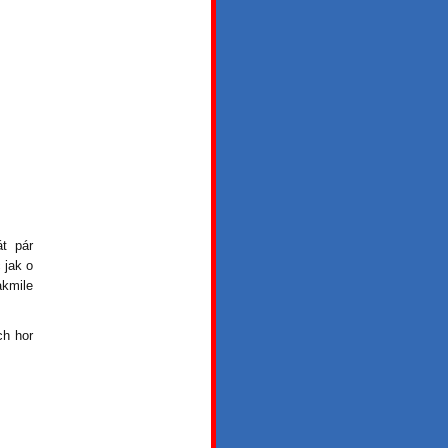
át pár
 jak o
akmile
ch hor