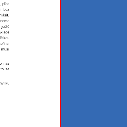
, před
li bez
lásit,
taneme
 ještě
ákladě
ařskou
eří si
e musí
ro nás
 to se
hvilku