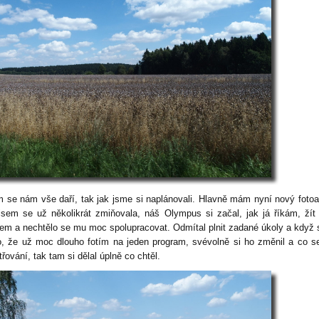
m se nám vše daří, tak jak jsme si naplánovali. Hlavně mám nyní nový fotoa
jsem se už několikrát zmiňovala, náš Olympus si začal, jak já říkám, ží
tem a nechtělo se mu moc spolupracovat. Odmítal plnit zadané úkoly a když
o, že už moc dlouho fotím na jeden program, svévolně si ho změnil a co s
řování, tak tam si dělal úplně co chtěl.