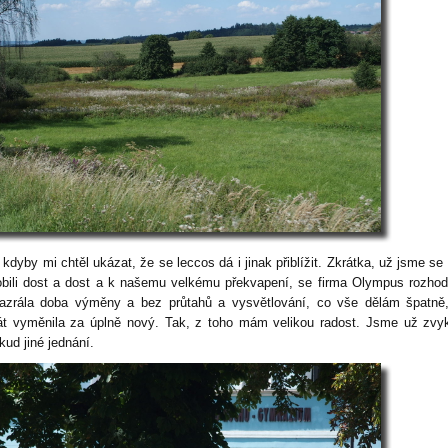
kdyby mi chtěl ukázat, že se leccos dá i jinak přiblížit. Zkrátka, už jsme se
obili dost a dost a k našemu velkému překvapení, se firma Olympus rozhod
azrála doba výměny a bez průtahů a vysvětlování, co vše dělám špatně
át vyměnila za úplně nový. Tak, z toho mám velikou radost. Jsme už zvy
kud jiné jednání.