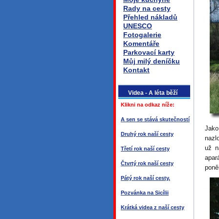
Rady na cesty
Přehled nákladů
UNESCO
Fotogalerie
Komentáře
Parkovací karty
Můj milý deníčku
Kontakt
Videa - A léta běží
Klikni na odkaz níže:
A sen se stává skutečností
Jako 
Druhý rok naší cesty
nazl
už n
Třetí rok naší cesty
apar
Čtvrtý rok naší cesty
poně
Pátý rok naší cesty.
Pozvánka na Sicílii
Krátká videa z naší cesty