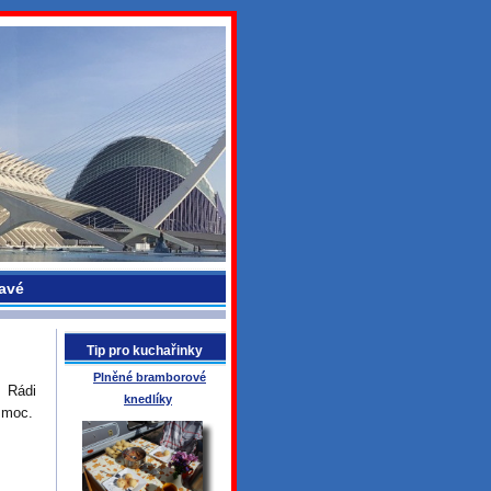
avé
Tip pro kuchařinky
Plněné bramborové
. Rádi
knedlíky
a moc.