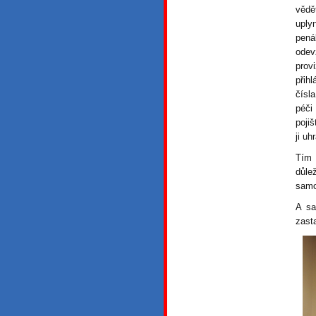
vědě
uply
pená
odev
prov
přih
čísl
péči
poji
ji uhr
Tím 
důle
samo
A sa
zasta