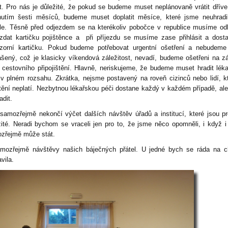
t. Pro nás je důležité, že pokud se budeme muset neplánovaně vrátit dříve
nutím šesti měsíců, budeme muset doplatit měsíce, které jsme neuhradi
le. Těsně před odjezdem se na kterékoliv pobočce v republice musíme odh
zdat kartičku pojištěnce a při příjezdu se musíme zase přihlásit a dos
izorní kartičku. Pokud budeme potřebovat urgentní ošetření a nebudeme
lášený, což je klasicky víkendová záležitost, nevadí, budeme ošetřeni na z
a cestovního připojištění. Hlavně, neriskujeme, že budeme muset hradit lék
 v plném rozsahu. Zkrátka, nejsme postavený na roveň cizinců nebo lidí, kt
štění neplatí. Nezbytnou lékařskou péči dostane každý v každém případě, al
adit.
samozřejmě nekončí výčet dalších návštěv úřadů a institucí, které jsou p
žité. Neradi bychom se vraceli jen pro to, že jsme něco opomněli, i když i
zřejmě může stát.
mozřejmě návštěvy našich báječných přátel. U jedné bych se ráda na c
vila.