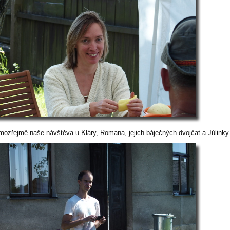
mozřejmě naše návštěva u Kláry, Romana, jejich báječných dvojčat a Júlinky