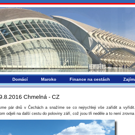
vropou.com
Domácí
Maroko
Finance na cestách
Zajím
9.8.2016 Chmelná - CZ
sme pár dnů v Čechách a snažíme se co nejrychleji vše zařídit a vyřídit
m odjeli na další cestu do poloviny září, což jsou tři neděle a to není zrovn