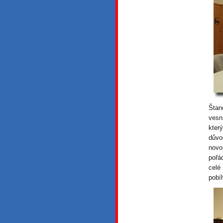
Štan
vesn
který
důvo
novo
pořá
celé
pobí