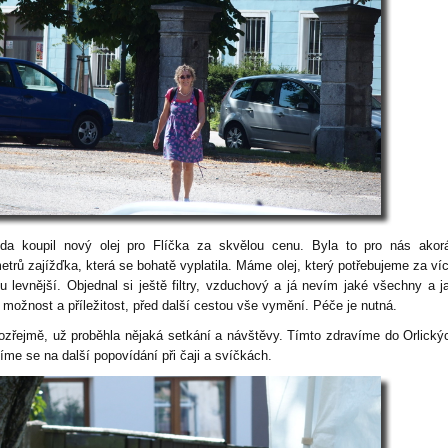
da koupil nový olej pro Flíčka za skvělou cenu. Byla to pro nás akor
etrů zajížďka, která se bohatě vyplatila. Máme olej, který potřebujeme za víc
inu levnější. Objednal si ještě filtry, vzduchový a já nevím jaké všechny a j
 možnost a příležitost, před další cestou vše vymění. Péče je nutná.
zřejmě, už proběhla nějaká setkání a návštěvy. Tímto zdravíme do Orlický
íme se na další popovídání při čaji a svíčkách.