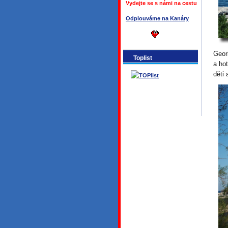
Vydejte se s námi na cestu
Odplouváme na Kanáry
Geor
Toplist
a hot
děti 