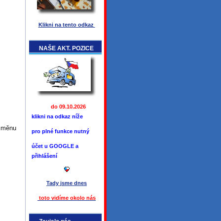
Klikni na tento odkaz
NAŠE AKT. POZICE
do 09.10.2026
klikni na odkaz níže
 změnu
pro plné funkce
nutný
účet u GOOGLE a
přihlášení
Tady jsme
dnes
toto vidíme okolo ná
s