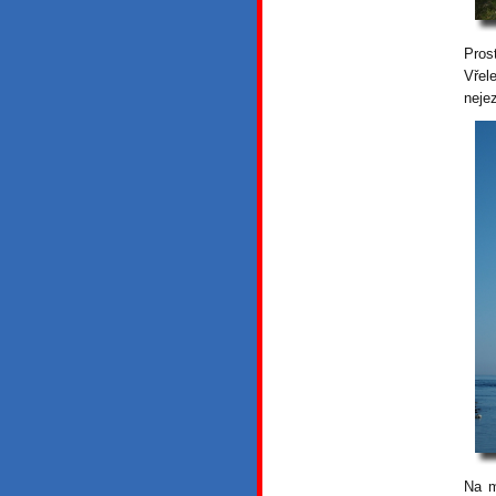
Pros
Vřel
neje
Na m