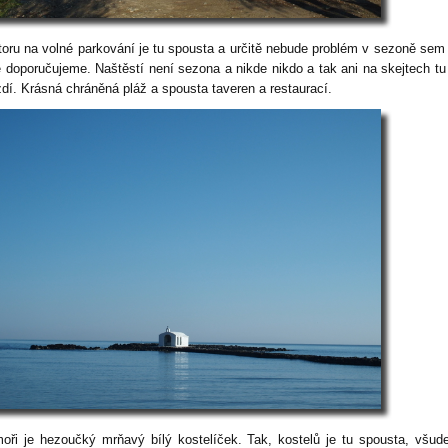
toru na volné parkování je tu spousta a určitě nebude problém v sezoně sem 
e doporučujeme. Naštěstí není sezona a nikde nikdo a tak ani na skejtech tu
zdí. Krásná chráněná pláž a spousta taveren a restaurací.
oři je hezoučký mrňavý bílý kostelíček. Tak, kostelů je tu spousta, všud