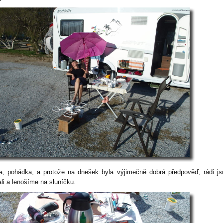
a, pohádka, a protože na dnešek byla výjimečně dobrá předpověď, rádi j
ali a lenošíme na sluníčku.