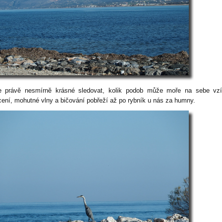
e právě nesmírně krásné sledovat, kolik podob může moře na sebe vzí
cení, mohutné vlny a bičování pobřeží až po rybník u nás za humny.