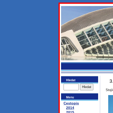
bydlikeme
Hledat
3
Stoj
Menu
Cestopis
2014
2015