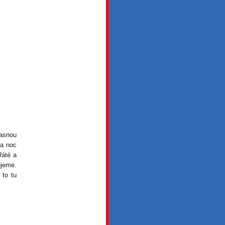
hasnou
na noc
řáté a
ujeme.
 to tu