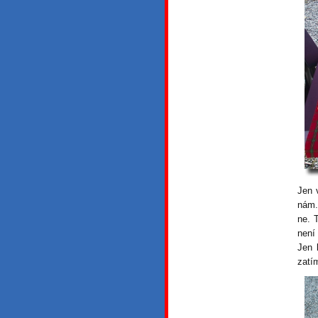
Jen 
nám.
ne. 
není
Jen 
zatí