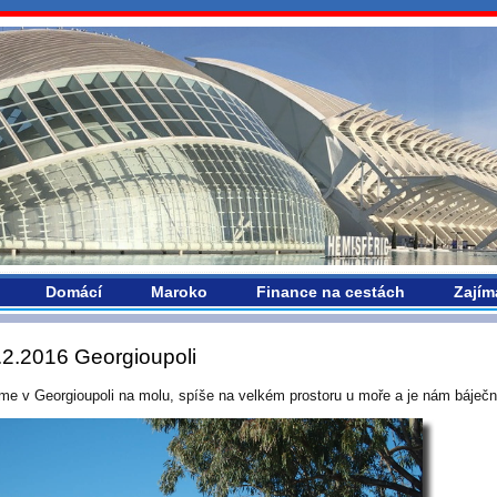
vropou.com
Domácí
Maroko
Finance na cestách
Zajím
.2.2016 Georgioupoli
íme v Georgioupoli na molu, spíše na velkém prostoru u moře a je nám báječn