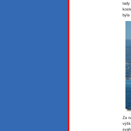
tady
kost
byla
Za n
výšk
svah