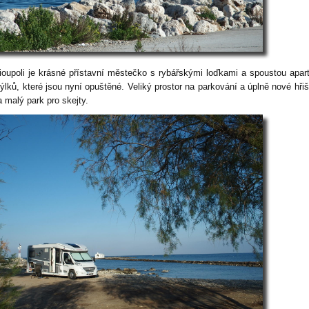
ioupoli je krásné přístavní městečko s rybářskými loďkami a spoustou apa
ýlků, které jsou nyní opuštěné. Veliký prostor na parkování a úplně nové hřiš
a malý park pro skejty.