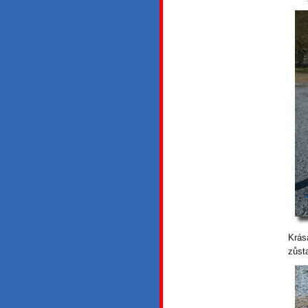
Krás
zůst