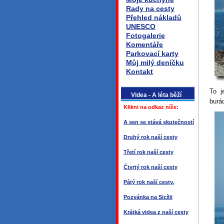
Rady na cesty
Přehled nákladů
UNESCO
Fotogalerie
Komentáře
Parkovací karty
Můj milý deníčku
Kontakt
To j
Videa - A léta běží
burá
Klikni na odkaz níže:
A sen se stává skutečností
Druhý rok naší cesty
Třetí rok naší cesty
Čtvrtý rok naší cesty
Pátý rok naší cesty.
Pozvánka na Sicílii
Krátká videa z naší cesty