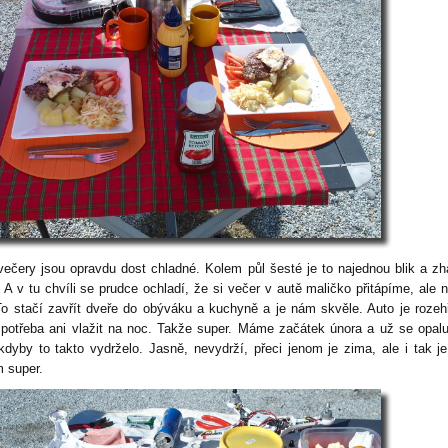
večery jsou opravdu dost chladné. Kolem půl šesté je to najednou blik a z
 A v tu chvíli se prudce ochladí, že si večer v autě maličko přitápíme, ale 
To stačí zavřít dveře do obýváku a kuchyně a je nám skvěle. Auto je rozeh
 potřeba ani vlažit na noc. Takže super. Máme začátek února a už se opal
kdyby to takto vydrželo. Jasně, nevydrží, přeci jenom je zima, ale i tak je
m super.