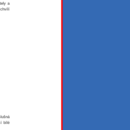
tely a
chvílí
slušná
í bílé