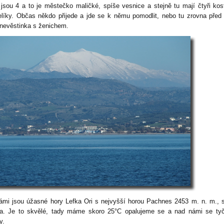
 jsou 4 a to je městečko maličké, spíše vesnice a stejně tu mají čtyři kos
elíky. Občas někdo přijede a jde se k němu pomodlit, nebo tu zrovna před 
 nevěstinka s ženichem.
ámi jsou úžasné hory Lefka Ori s nejvyšší horou Pachnes 2453 m. n. m., 
a. Je to skvělé, tady máme skoro 25°C opalujeme se a nad námi se tyč
y.