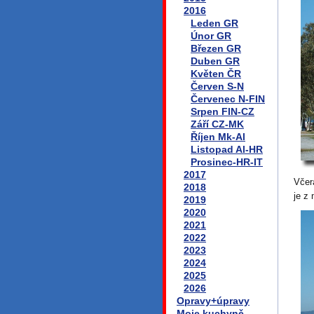
2016
Leden GR
Únor GR
Březen GR
Duben GR
Květen ČR
Červen S-N
Červenec N-FIN
Srpen FIN-CZ
Září CZ-MK
Říjen Mk-Al
Listopad Al-HR
Prosinec-HR-IT
2017
Včer
2018
je z 
2019
2020
2021
2022
2023
2024
2025
2026
Opravy+úpravy
Moje kuchyně