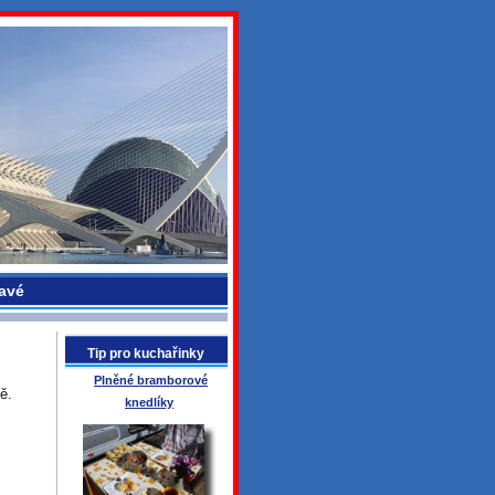
avé
Tip pro kuchařinky
Plněné bramborové
ě.
knedlíky