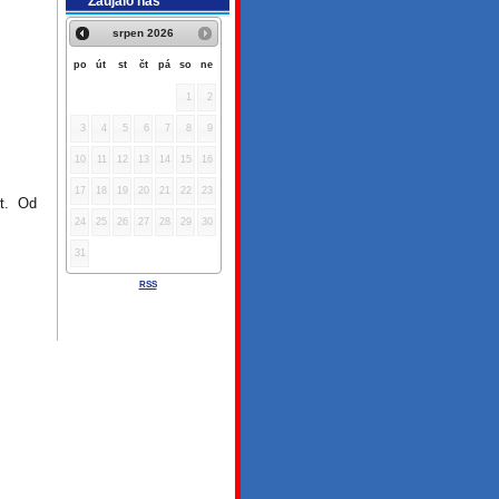
Zaujalo nás
srpen
2026
po
út
st
čt
pá
so
ne
1
2
3
4
5
6
7
8
9
10
11
12
13
14
15
16
17
18
19
20
21
22
23
t. Od
24
25
26
27
28
29
30
31
RSS