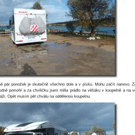
ě pár ponožek je skutečně všechno dole a v písku. Mohu začít nanovo. 
odně pomohl a za chviličku jsem měla prádlo na věšáku v koupelně a na 
ráži. Opět musím pět chválu na oddělenou koupelnu.