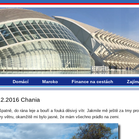
vropou.com
Domácí
Maroko
Finance na cestách
Zajím
.2.2016 Chania
špatně, do rána leje a bouří a fouká děsivý vítr. Jakmile mě ještě za tmy pro
vy větru, okamžitě mi bylo jasné, že mám všechno prádlo na zemi.