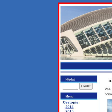
bydlikeme
Hledat
5
Vše 
pory
Menu
Cestopis
2014
2015