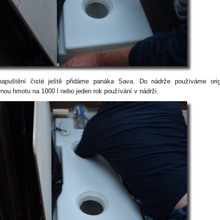
apuštění čisté ještě přidáme panáka Sava. Do nádrže používáme origi
brnou hmotu na 1000 l nebo jeden rok používání v nádrži.