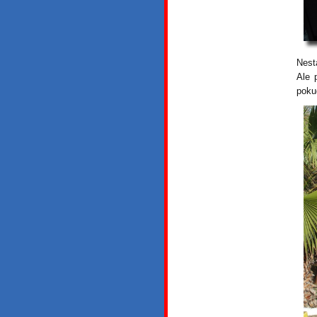
Nest
Ale 
poku