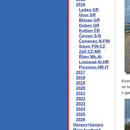
2016
Leden GR
Únor GR
Březen GR
Duben GR
Květen ČR
Červen S-N
Červenec N-FIN
Srpen FIN-CZ
Září CZ-MK
Říjen Mk-Al
Listopad Al-HR
Prosinec-HR-IT
2017
2018
Krom
2019
mi h
2020
v ga
2021
2022
2023
2024
2025
2026
Opravy+úpravy
Moje kuchyně