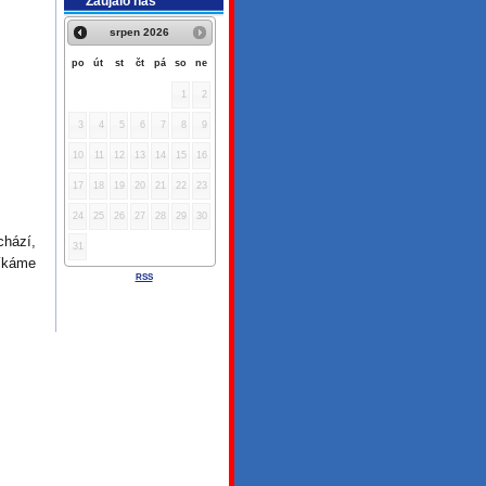
Zaujalo nás
srpen
2026
po
út
st
čt
pá
so
ne
1
2
3
4
5
6
7
8
9
10
11
12
13
14
15
16
17
18
19
20
21
22
23
24
25
26
27
28
29
30
chází,
31
říkáme
RSS