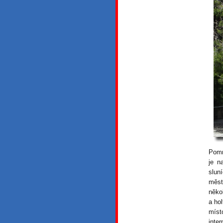
Pomn
je n
slun
měst
něko
a ho
míst
inte