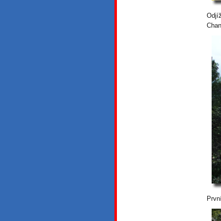
Odjí
Chan
Prvn