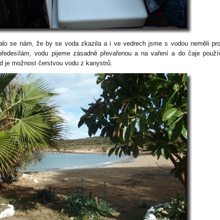
alo se nám, že by se voda zkazila a i ve vedrech jsme s vodou neměli pr
předesílám, vodu pijeme zásadně převařenou a na vaření a do čaje použ
d je možnost čerstvou vodu z kanystrů.