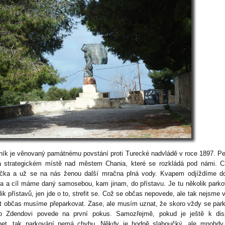
ík je věnovaný památnému povstání proti Turecké nadvládě v roce 1897. P
a strategickém místě nad městem Chania, které se rozkládá pod námi. C
íčka a už se na nás ženou další mračna plná vody. Kvapem odjíždíme d
a a cíl máme daný samosebou, kam jinam, do přístavu. Je tu několik parko
lik přístavů, jen jde o to, strefit se. Což se občas nepovede, ale tak nejsme
lt občas musíme přeparkovat. Zase, ale musím uznat, že skoro vždy se par
o Zdendovi povede na první pokus. Samozřejmě, pokud je ještě k disp
rnet, tak parkování nemá chybu. Někdy je hodně slaboučký, ale mnohdy