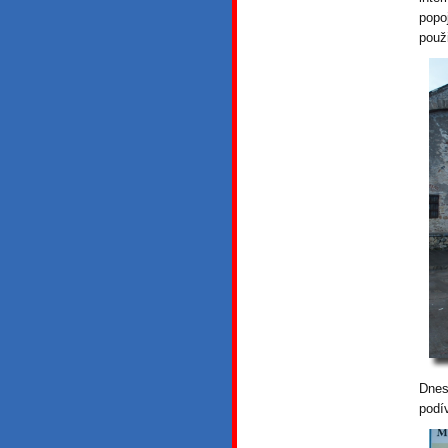
popo
použi
Dnes
podí