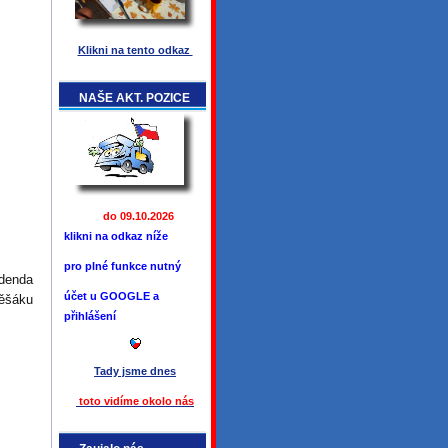
Klikni na tento odkaz
NAŠE AKT. POZICE
do 09.10.2026
klikni na odkaz níže
pro plné funkce
nutný
Zdenda
účet u GOOGLE a
věšáku
přihlášení
Tady jsme
dnes
toto vidíme okolo ná
s