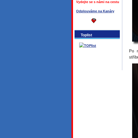
Vydejte se s námi na cestu
Odplouváme na Kanáry
Toplist
Po n
stří