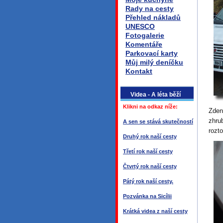
Rady na cesty
Přehled nákladů
UNESCO
Fotogalerie
Komentáře
Parkovací karty
Můj milý deníčku
Kontakt
Videa - A léta běží
Klikni na odkaz níže:
Zden
zhru
A sen se stává skutečností
rozt
Druhý rok naší cesty
Třetí rok naší cesty
Čtvrtý rok naší cesty
Pátý rok naší cesty.
Pozvánka na Sicílii
Krátká videa z naší cesty