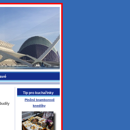
avé
Tip pro kuchařinky
Plněné bramborové
budily
knedlíky