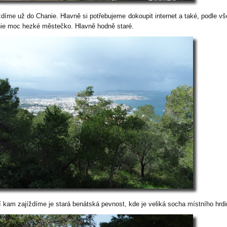
ždíme už do Chanie. Hlavně si potřebujeme dokoupit internet a také, podle vš
ie moc hezké městečko. Hlavně hodně staré.
í kam zajíždíme je stará benátská pevnost, kde je veliká socha místního hrdi