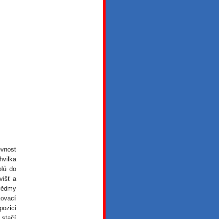
evnost
hvilka
olů do
višť a
 vědmy
kovací
ozici
 stačí