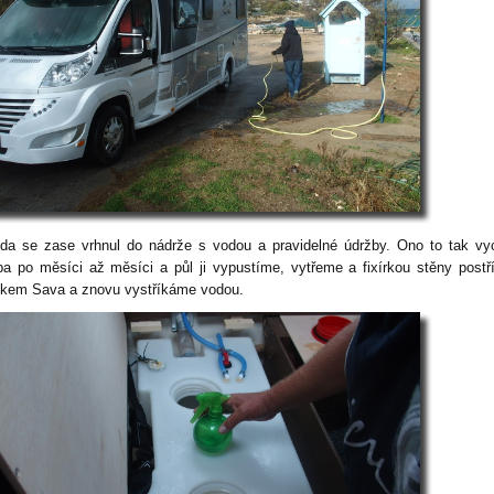
da se zase vrhnul do nádrže s vodou a pravidelné údržby. Ono to tak vy
ba po měsíci až měsíci a půl ji vypustíme, vytřeme a fixírkou stěny post
okem Sava a znovu vystříkáme vodou.