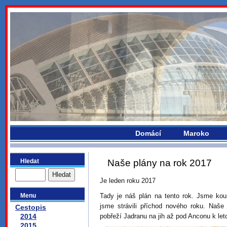
bydlikemevropou.com
Domácí
Maroko
Hledat
Naše plány na rok 2017
Je leden roku 2017
Menu
Tady je náš plán na tento rok. Jsme ko
jsme strávili příchod nového roku. Naše
Cestopis
2014
pobřeží Jadranu na jih až pod Anconu k le
2015