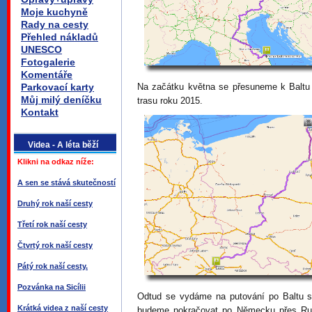
Moje kuchyně
Rady na cesty
Přehled nákladů
UNESCO
Fotogalerie
Komentáře
Na začátku května se přesuneme k Baltu 
Parkovací karty
Můj milý deníčku
trasu roku 2015.
Kontakt
Videa - A léta běží
Klikni na odkaz níže:
A sen se stává skutečností
Druhý rok naší cesty
Třetí rok naší cesty
Čtvrtý rok naší cesty
Pátý rok naší cesty.
Pozvánka na Sicílii
Odtud se vydáme na putování po Baltu 
Krátká videa z naší cesty
budeme pokračovat po Německu přes Ruj