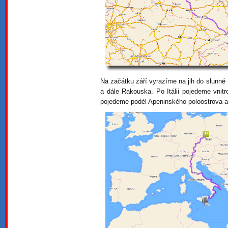
Na začátku září vyrazíme na jih do slunn
a dále Rakouska. Po Itálii pojedeme vni
pojedeme podél Apeninského poloostrova až 