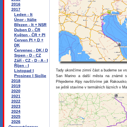
2016
2017
Leden - It
Únor - Itálie
Březen - It + NSR
Duben D - ČR
Květen - ČR + Pl
Červen Pl + D +
DK
Červenec - DK / D
Srpen - D - CZ
Září - CZ - D - A - I
Říjen - I
Tady ukončíme zimní část a budeme se vra
Listopad I
Prosinec I Sicílie
San Marino a další města na známé sil
2018
Přejedeme Alpy navštívíme jak Rakousko
2019
se ještě stavíme v termálních lázních v M
2020
2021
2022
2023
2024
2025
2026
Opravy+úpravy