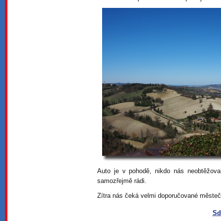
Auto je v pohodě, nikdo nás neobtěžova
samozřejmě rádi.
Zítra nás čeká velmi doporučované městeč
Sd