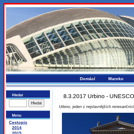
bydlikemevropou.com
Domácí
Maroko
Hledat
8.3.2017 Urbino - UNESCO -
Urbino, jeden z nejslavnějších renesanční
Menu
Cestopis
2014
2015