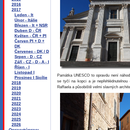
2016
2017
Leden - It
Únor - Itálie
Březen - It + NSR
Duben D - ČR
Květen - ČR + Pl
Červen Pl + D +
DK
Červenec - DK / D
Srpen - D - CZ
Září - CZ - D - A - I
Říjen - I
Listopad I
Památka UNESCO to opravdu není náhodou
Prosinec I Sicílie
se tyčí na kopci a je nepřehlédnutelnou
2018
Raffaela a působiště velmi slavných archit
2019
2020
2021
2022
2023
2024
2025
2026
Opravy+úpravy