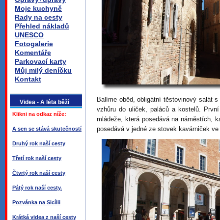
Moje kuchyně
Rady na cesty
Přehled nákladů
UNESCO
Fotogalerie
Komentáře
Parkovací karty
Můj milý deníčku
Kontakt
Balíme oběd, obligátní těstovinový salát
Videa - A léta běží
vzhůru do uliček, paláců a kostelů. Prvn
Klikni na odkaz níže:
mládeže, která posedává na náměstích, ka
posedává v jedné ze stovek kavárniček v
A sen se stává skutečností
Druhý rok naší cesty
Třetí rok naší cesty
Čtvrtý rok naší cesty
Pátý rok naší cesty.
Pozvánka na Sicílii
Krátká videa z naší cesty