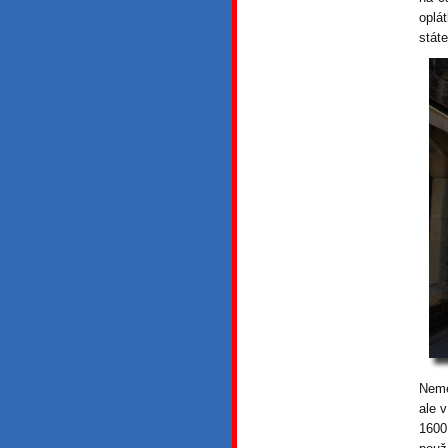
oplá
stát
Nemé
ale v
1600