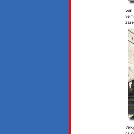
San 
velm
zase
Velk
na č