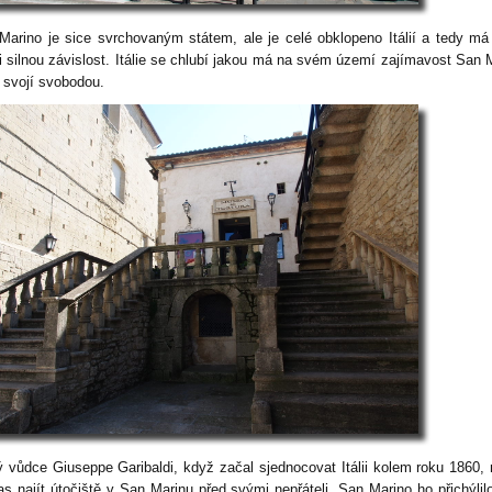
Marino je sice svrchovaným státem, ale je celé obklopeno Itálií a tedy má
i silnou závislost. Itálie se chlubí jakou má na svém území zajímavost San 
 svojí svobodou.
ý vůdce Giuseppe Garibaldi, když začal sjednocovat Itálii kolem roku 1860,
as najít útočiště v San Marinu před svými nepřáteli. San Marino ho přichýlil