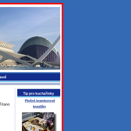
avé
Tip pro kuchařinky
Plněné bramborové
Titano
knedlíky