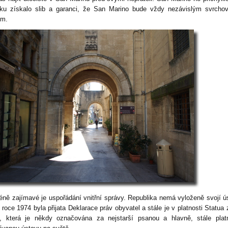
tku získalo slib a garanci, že San Marino bude vždy nezávislým svrch
em.
ně zajímavé je uspořádání vnitřní správy. Republika nemá vyloženě svojí ú
 roce 1974 byla přijata Deklarace práv obyvatel a stále je v platnosti Statua 
, která je někdy označována za nejstarší psanou a hlavně, stále plat