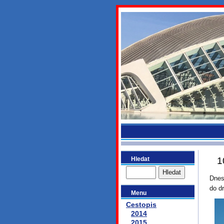
bydlikeme
Hledat
1
Dnes
do d
Menu
Cestopis
2014
2015