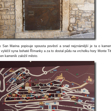
k San Marina popisuje spousta pověstí a snad nejznámější je ta o kamen
ý vyléčil syna bohaté Římanky a za to dostal půdu na vrcholku hory Monte Ti
ten kameník založil město.