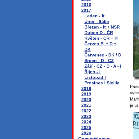
2016
2017
Leden - It
Únor - Itálie
Březen - It + NSR
Duben D - ČR
Květen - ČR + Pl
Červen Pl + D +
DK
Červenec - DK / D
Srpen - D - CZ
Září - CZ - D - A - I
Říjen - I
Listopad I
Prosinec I Sicílie
Prav
2018
vybr
2019
Mari
2020
2021
je ú
2022
2023
2024
2025
2026
Opravy+úpravy