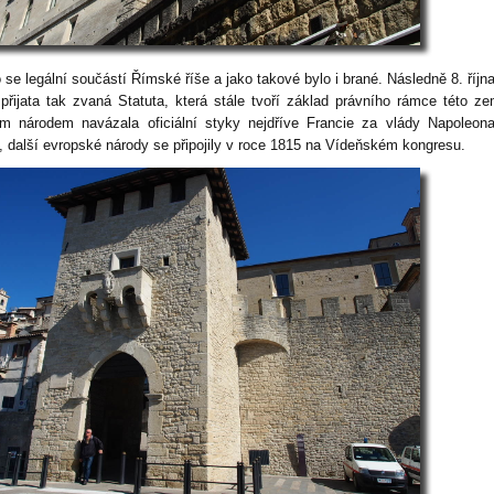
 se legální součástí Římské říše a jako takové bylo i brané. Následně 8. říjn
 přijata tak zvaná Statuta, která stále tvoří základ právního rámce této z
m národem navázala oficiální styky nejdříve Francie za vlády Napoleon
, další evropské národy se připojily v roce 1815 na Vídeňském kongresu.