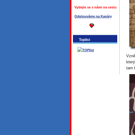
Vydejte se s námi na cestu
Odplouváme na Kanáry
Toplist
Vzni
kter
tam 