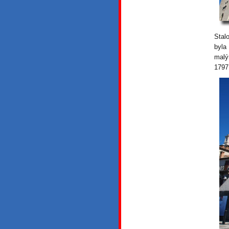
Stalo
byla
malý
1797