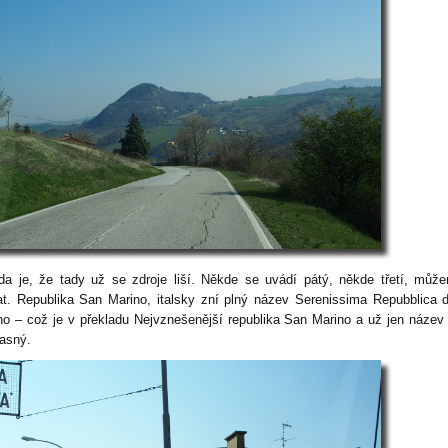
da je, že tady už se zdroje liší. Někde se uvádí pátý, někde třetí, můž
at. Republika San Marino, italsky zní plný název Serenissima Repubblica 
no – což je v překladu Nejvznešenější republika San Marino a už jen náze
žasný.