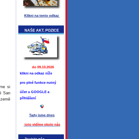
Klikni na tento odkaz
NAŠE AKT. POZICE
do 09.10.2026
klikni na odkaz níže
pro plné funkce
nutný
eme si
účet u GOOGLE a
di San
přihlášení
v země
Tady jsme
dnes
toto vidíme okolo ná
s