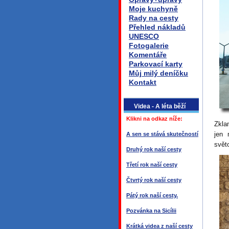
Moje kuchyně
Rady na cesty
Přehled nákladů
UNESCO
Fotogalerie
Komentáře
Parkovací karty
Můj milý deníčku
Kontakt
Videa - A léta běží
Klikni na odkaz níže:
Zkla
jen 
A sen se stává skutečností
svět
Druhý rok naší cesty
Třetí rok naší cesty
Čtvrtý rok naší cesty
Pátý rok naší cesty.
Pozvánka na Sicílii
Krátká videa z naší cesty