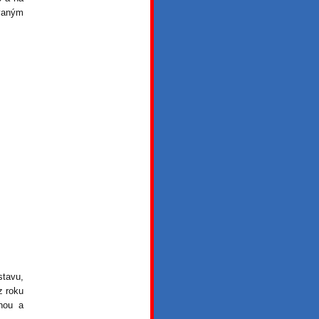
ovaným
stavu,
z roku
nou a