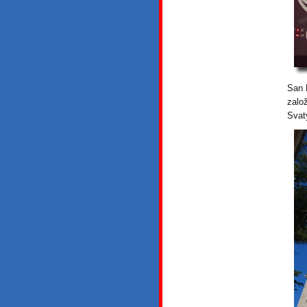
San 
zalo
Svat