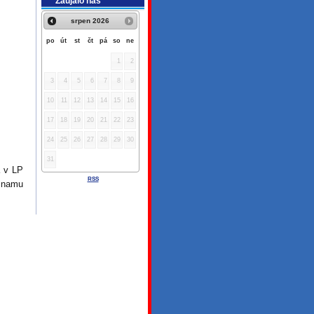
Zaujalo nás
srpen
2026
po
út
st
čt
pá
so
ne
1
2
3
4
5
6
7
8
9
10
11
12
13
14
15
16
17
18
19
20
21
22
23
24
25
26
27
28
29
30
31
a v LP
RSS
znamu