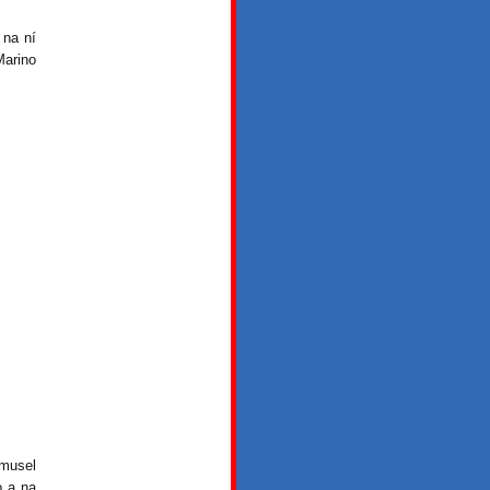
 na ní
Marino
 musel
o a na