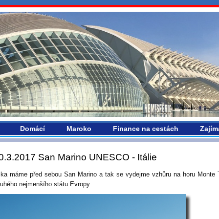
vropou.com
Domácí
Maroko
Finance na cestách
Zajím
0.3.2017 San Marino UNESCO - Itálie
ka máme před sebou San Marino a tak se vydejme vzhůru na horu Monte 
ruhého nejmenšího státu Evropy.