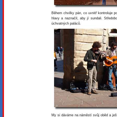
Během chvilky pán, co uvnitř kontroluje 
hlavy a naznačil, aby jí sundali. Středo
úchvatných paláců.
My si dáváme na náměstí svůj oběd a ješt