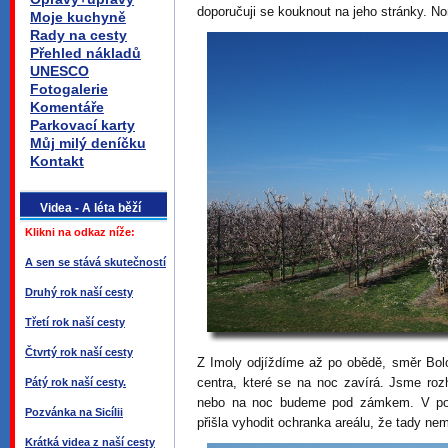
doporučuji se kouknout na jeho stránky. 
Moje kuchyně
Rady na cesty
Přehled nákladů
UNESCO
Fotogalerie
Komentáře
Parkovací karty
Můj milý deníčku
Kontakt
Videa - A léta běží
Klikni na odkaz níže:
A sen se stává skutečností
Druhý rok naší cesty
Třetí rok naší cesty
Čtvrtý rok naší cesty
Z Imoly odjíždíme až po obědě, směr Bol
centra, které se na noc zavírá. Jsme roz
Pátý rok naší cesty.
nebo na noc budeme pod zámkem. V poho
Pozvánka na Sicílii
přišla vyhodit ochranka areálu, že tady 
Krátká videa z naší cesty