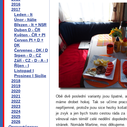
2016
2017
Leden - It
Únor - Itálie
Březen - It + NSR
Duben D - ČR
Květen - ČR + Pl
Červen Pl + D +
DK
Červenec - DK / D
Srpen - D - CZ
Září - CZ - D - A - I
Říjen - I
Listopad I
Prosinec I Sicílie
2018
2019
2020
2021
Obě dvě poslední varianty jsou špatné, 
2022
máme drobet hokej. Tak se učíme praco
2023
nepříjemné, protože jsou sice hezky košat
2024
je zvyk a jen bych touto cestou ráda za
2025
věnoval nám téměř celé nedělní dopoled
2026
stránek. Nomáde Martine, moc děkujeme.
Opravy+úpravy