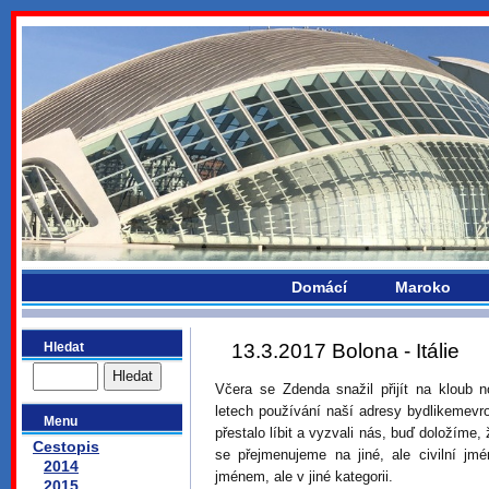
bydlikemevropou.com
Domácí
Maroko
Hledat
13.3.2017 Bolona - Itálie
Včera se Zdenda snažil přijít na kloub 
letech používání naší adresy bydlikemev
Menu
přestalo líbit a vyzvali nás, buď doložíme,
Cestopis
se přejmenujeme na jiné, ale civilní j
2014
jménem, ale v jiné kategorii.
2015