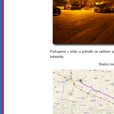
Parkujeme v klidu a pohodě na velikém pa
katedrály.
Dnešní tr