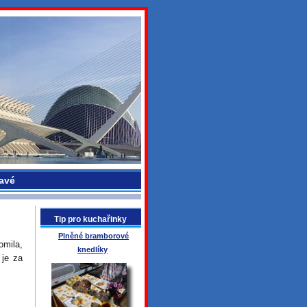
avé
Tip pro kuchařinky
Plněné bramborové
omila,
knedlíky
 je za