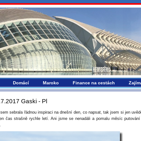
vropou.com
Domácí
Maroko
Finance na cestách
Zajím
.7.2017 Gaski - Pl
jsem sebrala řádnou inspiraci na dnešní den, co napsat, tak jsem si jen uvěd
ten čas strašně rychle letí. Ani jsme se nenadáli a pomalu měsíc putování
.