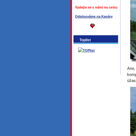
Vydejte se s námi na cestu
Odplouváme na Kanáry
Toplist
Ano,
komp
úžas