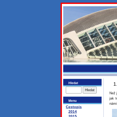
bydlikeme
Hledat
1
Než 
jak 
Menu
námi
Cestopis
2014
2015