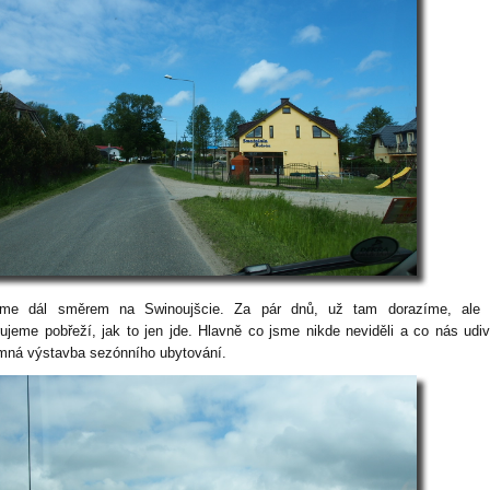
me dál směrem na Swinoujšcie. Za pár dnů, už tam dorazíme, ale 
rujeme pobřeží, jak to jen jde. Hlavně co jsme nikde neviděli a co nás udivi
mná výstavba sezónního ubytování.