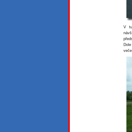
V tu
návš
před
Dole
veče