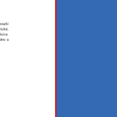
tarší
nízké,
ěsíce.
adno a