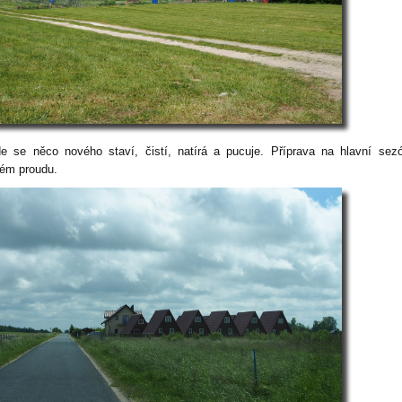
e se něco nového staví, čistí, natírá a pucuje. Příprava na hlavní sez
ném proudu.