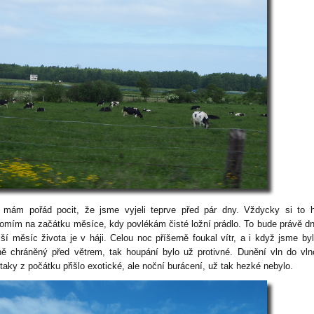
 mám pořád pocit, že jsme vyjeli teprve před pár dny. Vždycky si to 
omím na začátku měsíce, kdy povlékám čisté ložní prádlo. To bude právě d
lší měsíc života je v háji. Celou noc příšerně foukal vítr, a i když jsme byl
ně chráněný před větrem, tak houpání bylo už protivné. Dunění vln do vl
taky z počátku přišlo exotické, ale noční burácení, už tak hezké nebylo.