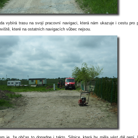
da vybírá trasu na svojí pracovní navigaci, která nám ukazuje i cestu pro 
oviště, které na ostatních navigacích vůbec nejsou.
em je, že občas to dopadne i takto. Silnice, která by měla vést dál není, 