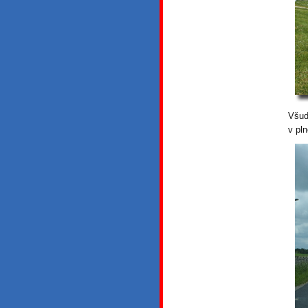
Všud
v pl