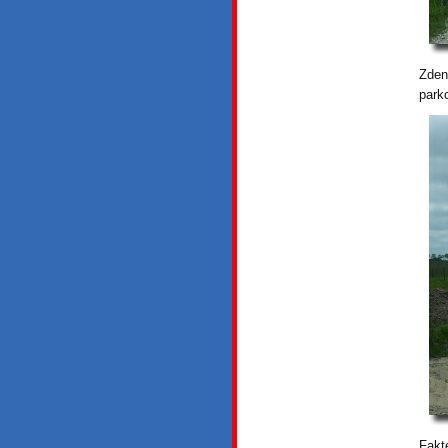
Zden
park
Fakt