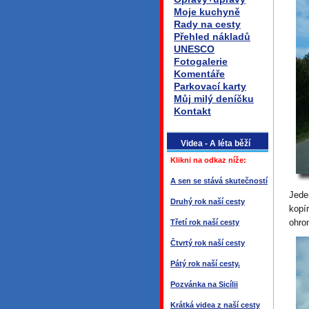
Moje kuchyně
Rady na cesty
Přehled nákladů
UNESCO
Fotogalerie
Komentáře
Parkovací karty
Můj milý deníčku
Kontakt
Videa - A léta běží
Klikni na odkaz níže:
A sen se stává skutečností
Jede
Druhý rok naší cesty
kopí
ohro
Třetí rok naší cesty
Čtvrtý rok naší cesty
Pátý rok naší cesty.
Pozvánka na Sicílii
Krátká videa z naší cesty