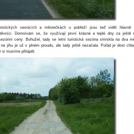
ristických vesnicích a městečkách u pobřeží jsou teď vidět hlavně s
těvníci. Domnívám se, že využívají první krásné a teplé dny za ještě 
sezónní ceny. Bohužel, tady se letní turistická sezóna smrskla na dva m
 na jihu je už v plném proudu, ale tady ještě nezačala. Pořád je dost chl
r si musíme přitápět.