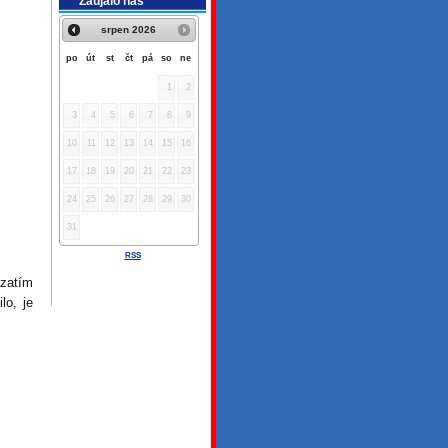
Zaujalo nás
srpen
2026
po
út
st
čt
pá
so
ne
1
2
3
4
5
6
7
8
9
10
11
12
13
14
15
16
17
18
19
20
21
22
23
24
25
26
27
28
29
30
31
RSS
zatím
lo, je