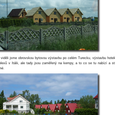
 viděli jsme obrovskou bytovou výstavbu po celém Turecku, výstavbu hote
lexů v Itálii, ale tady jsou zaměřený na kempy, a to co se tu nabízí a st
né.