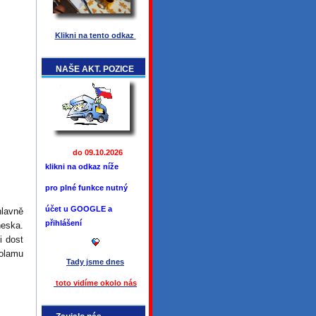
Klikni na tento odkaz
NAŠE AKT. POZICE
do 09.10.2026
klikni na odkaz níže
pro plné funkce
nutný
účet u GOOGLE a
hlavně
přihlášení
neska.
i dost
nolamu
Tady jsme
dnes
toto vidíme okolo ná
s