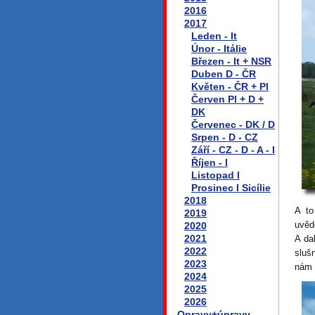
2016
2017
Leden - It
Únor - Itálie
Březen - It + NSR
Duben D - ČR
Květen - ČR + Pl
Červen Pl + D +
DK
Červenec - DK / D
Srpen - D - CZ
Září - CZ - D - A - I
Říjen - I
Listopad I
Prosinec I Sicílie
2018
A to
2019
uvěd
2020
2021
A da
2022
sluš
2023
nám 
2024
2025
2026
Opravy+úpravy