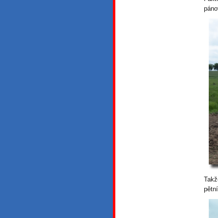
páno
Takž
pětn