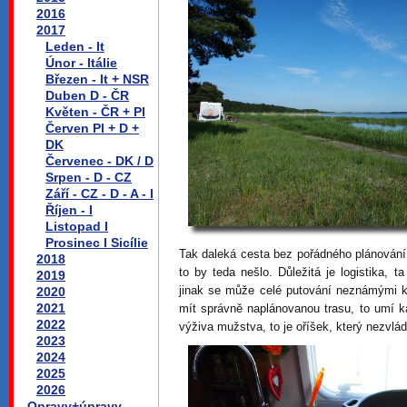
2016
2017
Leden - It
Únor - Itálie
Březen - It + NSR
Duben D - ČR
Květen - ČR + Pl
Červen Pl + D +
DK
Červenec - DK / D
Srpen - D - CZ
Září - CZ - D - A - I
Říjen - I
Listopad I
Prosinec I Sicílie
Tak daleká cesta bez pořádného plánování,
2018
to by teda nešlo. Důležitá je logistika, 
2019
jinak se může celé putování neznámými kra
2020
2021
mít správně naplánovanou trasu, to umí k
2022
výživa mužstva, to je oříšek, který nezvlá
2023
2024
2025
2026
Opravy+úpravy