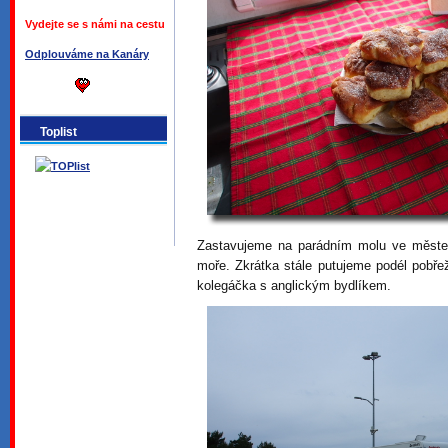
Vydejte se s námi na cestu
Odplouváme na Kanáry
Toplist
Zastavujeme na parádním molu ve měste
moře. Zkrátka stále putujeme podél pobře
kolegáčka s anglickým bydlíkem.