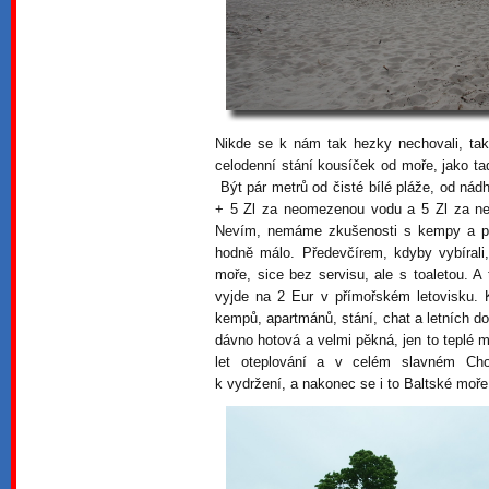
Nikde se k nám tak hezky nechovali, tak
celodenní stání kousíček od moře, jako ta
Být pár metrů od čisté bílé pláže, od nád
+ 5 Zl za neomezenou vodu a 5 Zl za neo
Nevím, nemáme zkušenosti s kempy a pl
hodně málo. Předevčírem, kdyby vybírali,
moře, sice bez servisu, ale s toaletou. A t
vyjde na 2 Eur v přímořském letovisku. K
kempů, apartmánů, stání, chat a letních d
dávno hotová a velmi pěkná, jen to teplé mo
let oteplování a v celém slavném Cho
k vydržení, a nakonec se i to Baltské moře