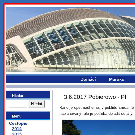
bydlikemevropou.com
Domácí
Maroko
Hledat
3.6.2017 Pobierowo - Pl
Ráno je opět nádherné, v poklidu snídáme
naplánovaný, ale je potřeba doladit detaily.
Menu
Cestopis
2014
2015