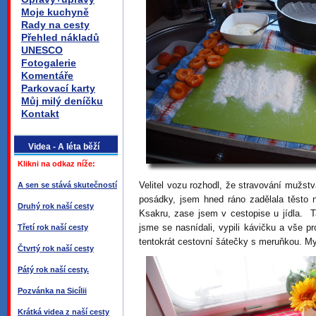
Moje kuchyně
Rady na cesty
Přehled nákladů
UNESCO
Fotogalerie
Komentáře
Parkovací karty
Můj milý deníčku
Kontakt
Videa - A léta běží
Klikni na odkaz níže:
Velitel vozu rozhodl, že stravování mužst
A sen se stává skutečností
posádky, jsem hned ráno zadělala těsto
Druhý rok naší cesty
Ksakru, zase jsem v cestopise u jídla. T
jsme se nasnídali, vypili kávičku a vše p
Třetí rok naší cesty
tentokrát cestovní šátečky s meruňkou. My
Čtvrtý rok naší cesty
Pátý rok naší cesty.
Pozvánka na Sicílii
Krátká videa z naší cesty