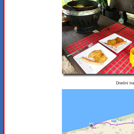
Dnešní tr