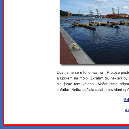
Dost jsme se u toho nasmáli. Protože postu
a úprkem na molo. Zkrátím to, někteří byl
ale jsme tam všichni. Večer jsme připra
kuřátko. Betka udělala salát a povídání op
Sd
« 