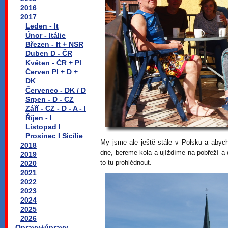
2016
2017
Leden - It
Únor - Itálie
Březen - It + NSR
Duben D - ČR
Květen - ČR + Pl
Červen Pl + D +
DK
Červenec - DK / D
Srpen - D - CZ
Září - CZ - D - A - I
Říjen - I
Listopad I
Prosinec I Sicílie
My jsme ale ještě stále v Polsku a abyc
2018
dne, bereme kola a ujíždíme na pobřeží a 
2019
to tu prohlédnout.
2020
2021
2022
2023
2024
2025
2026
Opravy+úpravy