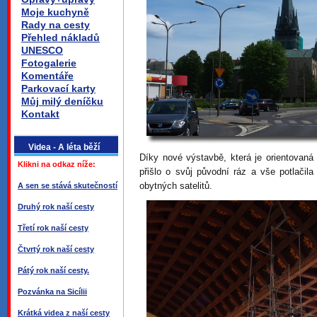
Moje kuchyně
Rady na cesty
Přehled nákladů
UNESCO
Fotogalerie
Komentáře
Parkovací karty
Můj milý deníčku
Kontakt
Videa - A léta běží
Díky nové výstavbě, která je orientovaná
Klikni na odkaz níže:
přišlo o svůj původní ráz a vše potlačil
obytných satelitů.
A sen se stává skutečností
Druhý rok naší cesty
Třetí rok naší cesty
Čtvrtý rok naší cesty
Pátý rok naší cesty.
Pozvánka na Sicílii
Krátká videa z naší cesty