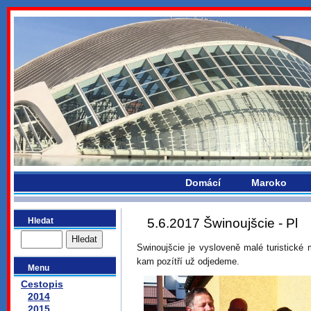
bydlikemevropou.com
Domácí
Maroko
Hledat
5.6.2017 Šwinoujšcie - Pl
Swinoujšcie je vysloveně malé turistick
kam pozítří už odjedeme.
Menu
Cestopis
2014
2015