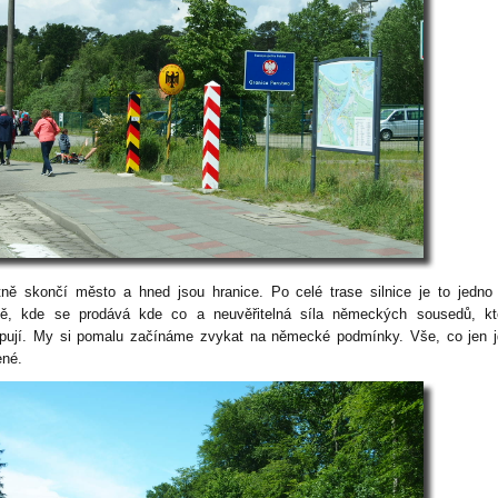
tně skončí město a hned jsou hranice. Po celé trase silnice je to jedno
ště, kde se prodává kde co a neuvěřitelná síla německých sousedů, kt
pují. My si pomalu začínáme zvykat na německé podmínky. Vše, co jen j
ené.