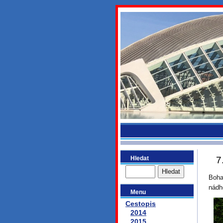
bydlikeme
Hledat
7
Boha
nádh
Menu
Cestopis
2014
2015