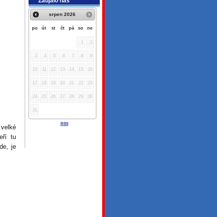
Zaujalo nás
srpen
2026
po
út
st
čt
pá
so
ne
1
2
3
4
5
6
7
8
9
10
11
12
13
14
15
16
17
18
19
20
21
22
23
24
25
26
27
28
29
30
31
RSS
 velké
eří tu
de, je