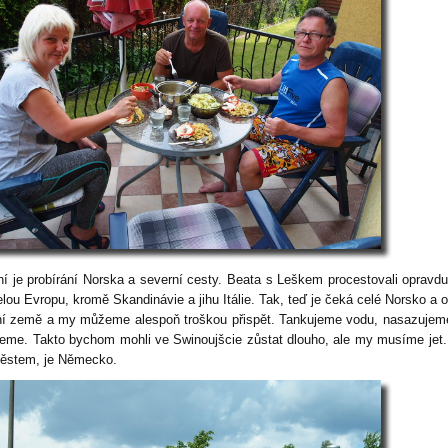
ní je probírání Norska a severní cesty. Beata s Leškem procestovali opravd
lou Evropu, kromě Skandinávie a jihu Itálie. Tak, teď je čeká celé Norsko a o
ní země a my můžeme alespoň troškou přispět. Tankujeme vodu, nasazujem
deme. Takto bychom mohli ve Swinoujšcie zůstat dlouho, ale my musíme jet
ěstem, je Německo.