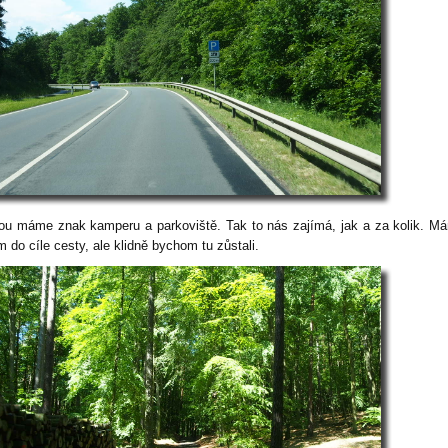
ou máme znak kamperu a parkoviště. Tak to nás zajímá, jak a za kolik. M
 do cíle cesty, ale klidně bychom tu zůstali.