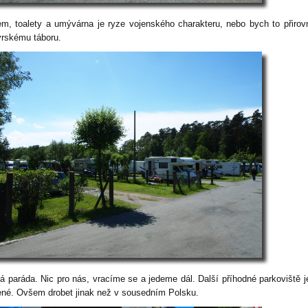
m, toalety a umývárna je ryze vojenského charakteru, nebo bych to přirov
ýrskému táboru.
á paráda. Nic pro nás, vracíme se a jedeme dál. Další příhodné parkoviště j
ené. Ovšem drobet jinak než v sousedním Polsku.