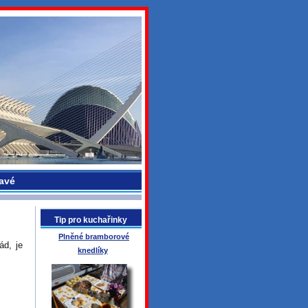
avé
Tip pro kuchařinky
Plněné bramborové
ád, je
knedlíky