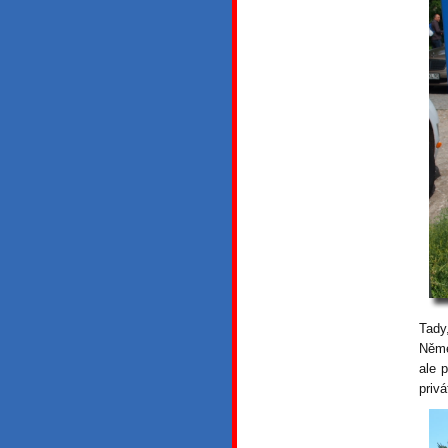
Tady
Něme
ale 
priv