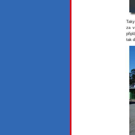
Taky
za v
přip
tak 