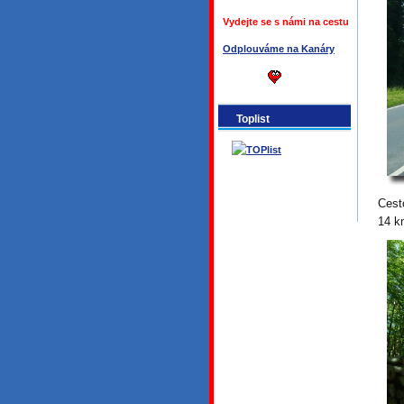
Vydejte se s námi na cestu
Odplouváme na Kanáry
Toplist
Cest
14 km