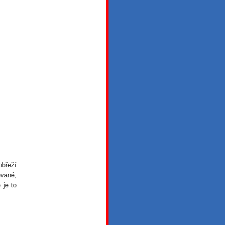
obřeží
ované,
 je to