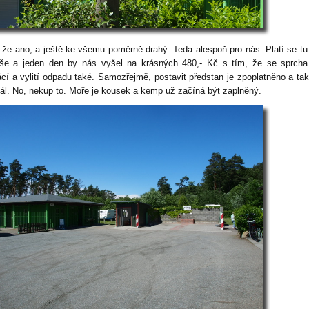
 že ano, a ještě ke všemu poměrně drahý. Teda alespoň pro nás. Platí se tu
še a jeden den by nás vyšel na krásných 480,- Kč s tím, že se sprcha
lácí a vylití odpadu také. Samozřejmě, postavit předstan je zpoplatněno a tak
dál. No, nekup to. Moře je kousek a kemp už začíná být zaplněný.