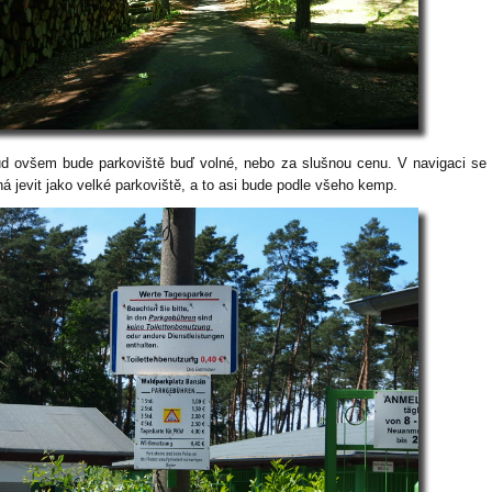
d ovšem bude parkoviště buď volné, nebo za slušnou cenu. V navigaci se 
ná jevit jako velké parkoviště, a to asi bude podle všeho kemp.