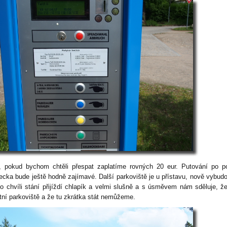
, pokud bychom chtěli přespat zaplatíme rovných 20 eur. Putování po p
cka bude ještě hodně zajímavé. Další parkoviště je u přístavu, nově vybud
po chvíli stání přijíždí chlapík a velmi slušně a s úsměvem nám sděluje, že
átní parkoviště a že tu zkrátka stát nemůžeme.