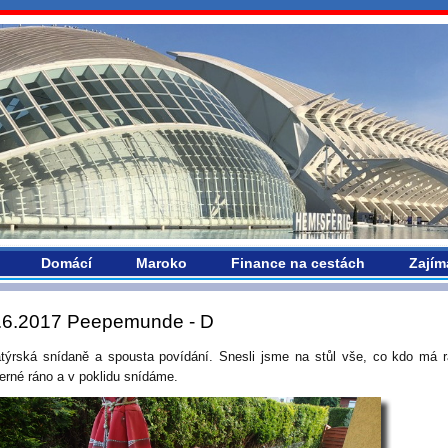
vropou.com
Domácí
Maroko
Finance na cestách
Zajím
.6.2017 Peepemunde - D
týrská snídaně a spousta povídání. Snesli jsme na stůl vše, co kdo má r
erné ráno a v poklidu snídáme.