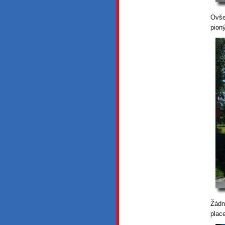
Ovše
pion
Žádn
plac