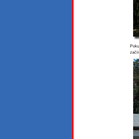
Poku
začí