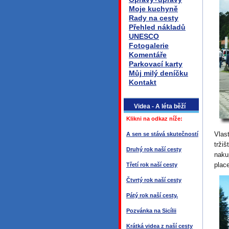
Moje kuchyně
Rady na cesty
Přehled nákladů
UNESCO
Fotogalerie
Komentáře
Parkovací karty
Můj milý deníčku
Kontakt
Videa - A léta běží
Klikni na odkaz níže:
Vlas
A sen se stává skutečností
trži
Druhý rok naší cesty
naku
plac
Třetí rok naší cesty
Čtvrtý rok naší cesty
Pátý rok naší cesty.
Pozvánka na Sicílii
Krátká videa z naší cesty