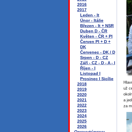
2016
2017
Leden - It
Únor - Itálie
Březen - It + NSR
Duben D - ČR
Květen - ČR + Pl
Červen Pl + D +
DK
Červenec - DK / D
Srpen - D - CZ
Září - CZ - D - A - I
Říjen - I
Listopad I
Prosinec I Sicílie
Hlav
2018
už ce
2019
okol
2020
2021
a je
2022
za m
2023
2024
2025
2026
Opravy+úpravy