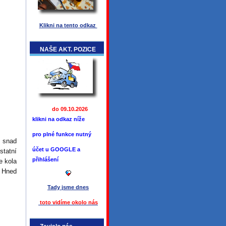
Klikni na tento odkaz
NAŠE AKT. POZICE
do 09.10.2026
klikni na odkaz níže
pro plné funkce
nutný
u snad
účet u GOOGLE a
statní
přihlášení
e kola
. Hned
Tady jsme
dnes
toto vidíme okolo ná
s