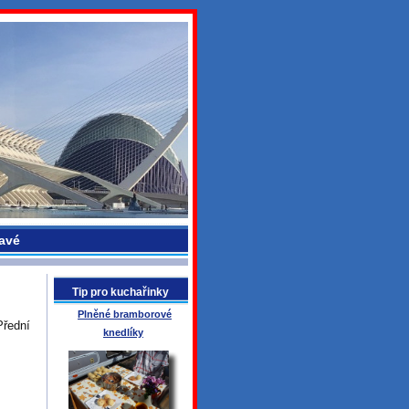
avé
Tip pro kuchařinky
Plněné bramborové
řední
knedlíky