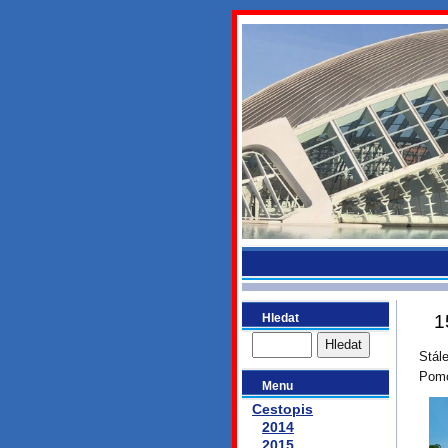
bydlikeme
Hledat
1
Stá
Pom
Menu
Cestopis
2014
2015