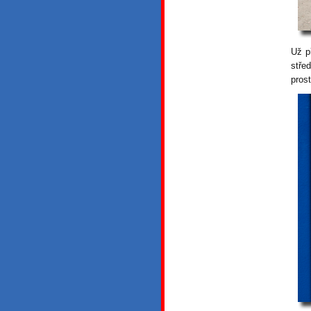
Už p
stře
pros