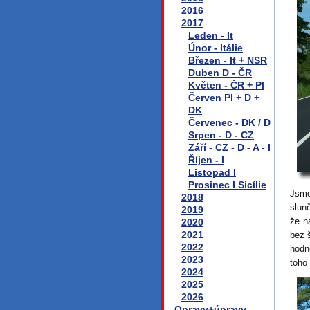
2016
2017
Leden - It
Únor - Itálie
Březen - It + NSR
Duben D - ČR
Květen - ČR + Pl
Červen Pl + D +
DK
Červenec - DK / D
Srpen - D - CZ
Září - CZ - D - A - I
Říjen - I
Listopad I
Prosinec I Sicílie
Jsme
2018
slun
2019
že n
2020
2021
bez 
2022
hodn
2023
toho
2024
2025
2026
Opravy+úpravy