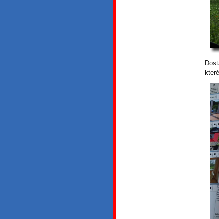
Dost
kter