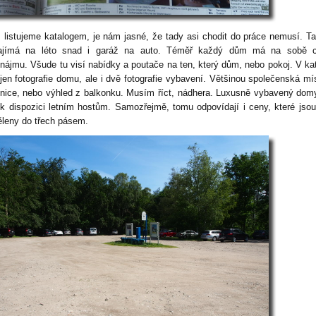
 listujeme katalogem, je nám jasné, že tady asi chodit do práce nemusí. T
ajímá na léto snad i garáž na auto. Téměř každý dům má na sobě ce
onájmu. Všude tu visí nabídky a poutače na ten, který dům, nebo pokoj. V ka
ejen fotografie domu, ale i dvě fotografie vybavení. Většinou společenská mí
žnice, nebo výhled z balkonku. Musím říct, nádhera. Luxusně vybavený dom
 k dispozici letním hostům. Samozřejmě, tomu odpovídají i ceny, které jso
ěleny do třech pásem.