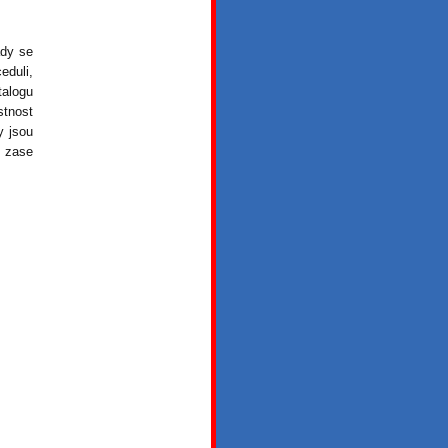
ady se
duli,
talogu
stnost
y jsou
u zase