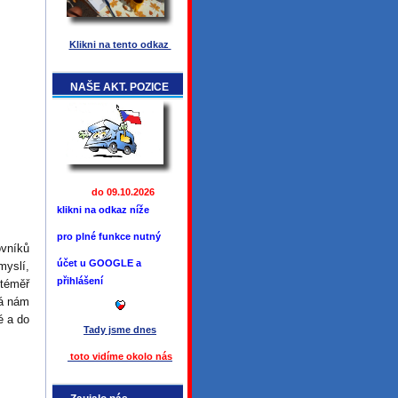
Klikni na tento odkaz
NAŠE AKT. POZICE
do 09.10.2026
klikni na odkaz níže
pro plné funkce
nutný
ovníků
účet u GOOGLE a
myslí,
přihlášení
 téměř
rá nám
é a do
Tady jsme
dnes
toto vidíme okolo ná
s