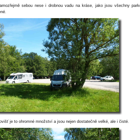
amozřejmě sebou nese i drobnou vadu na kráse, jako jsou všechny park
ené.
ovišť je to ohromné množství a jsou nejen dostatečně velké, ale i čisté.