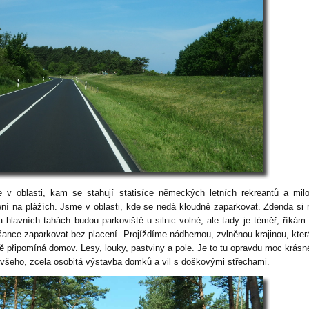
 v oblasti, kam se stahují statisíce německých letních rekreantů a mil
ění na plážích. Jsme v oblasti, kde se nedá kloudně zaparkovat. Zdenda si 
a hlavních tahách budou parkoviště u silnic volné, ale tady je téměř, říkám
šance zaparkovat bez placení. Projíždíme nádhernou, zvlněnou krajinou, kte
ě připomíná domov. Lesy, louky, pastviny a pole. Je to tu opravdu moc krásn
 všeho, zcela osobitá výstavba domků a vil s doškovými střechami.