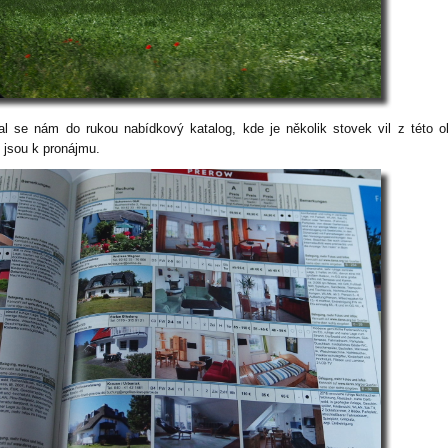
al se nám do rukou nabídkový katalog, kde je několik stovek vil z této ob
é jsou k pronájmu.