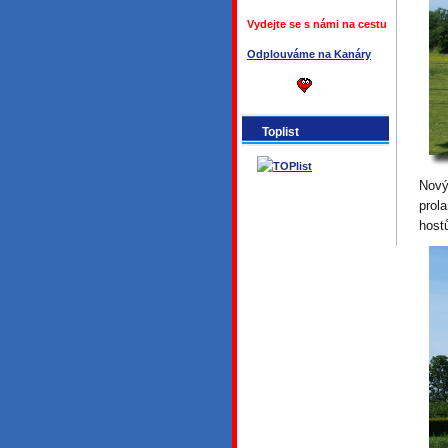
Vydejte se s námi na cestu
Odplouváme na Kanáry
Toplist
Nový
prol
host