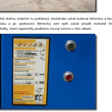
řed dvěma stoletími tu podnikavý aristokraté začali budovat letoviska a lá
diska a po sjednocení Německa sem opět začali proudit mohutné fin
tředky, které napomohly prudkému rozvoji turismu v této oblasti.