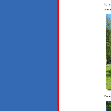
To s
plac
Park