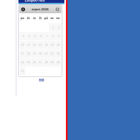
Zaujalo nás
srpen
2026
po
út
st
čt
pá
so
ne
1
2
3
4
5
6
7
8
9
10
11
12
13
14
15
16
17
18
19
20
21
22
23
24
25
26
27
28
29
30
31
RSS