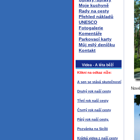
Moje kuchyně
Rady na cesty
Přehled nákladů
UNESCO
Fotogalerie
Komentáře
Parkovací karty
Můj milý deníčku
Kontakt
Videa - A léta běží
Klikni na odkaz níže:
A sen se stává skutečností
Nové 
Druhý rok naší cesty
Třetí rok naší cesty
Čtvrtý rok naší cesty
Pátý rok naší cesty.
Pozvánka na Sicílii
Krátká videa z naší cesty