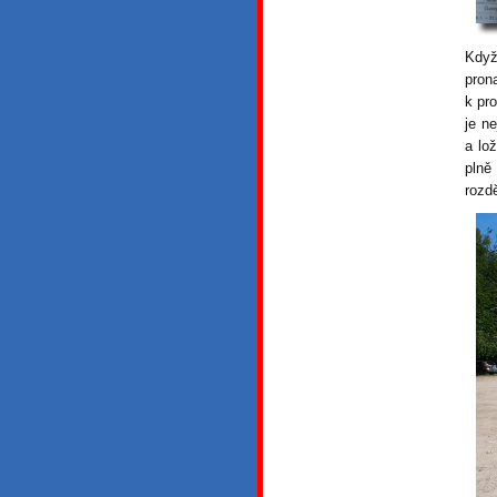
Když
pron
k pr
je n
a lo
plně
rozd