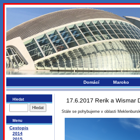
bydlikemevropou.com
Domácí
Maroko
Hledat
17.6.2017 Rerik a Wismar 
Stále se pohybujeme v oblasti Meklenbur
Menu
Cestopis
2014
2015