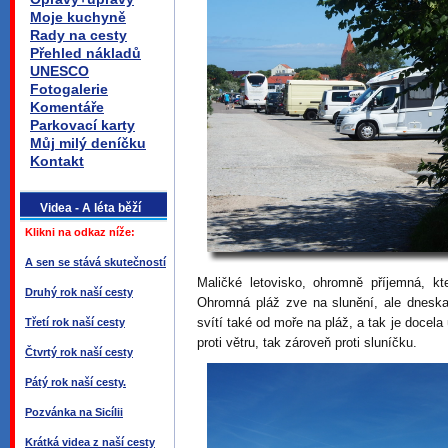
Moje kuchyně
Rady na cesty
Přehled nákladů
UNESCO
Fotogalerie
Komentáře
Parkovací karty
Můj milý deníčku
Kontakt
Videa - A léta běží
Klikni na odkaz níže:
A sen se stává skutečností
Maličké letovisko, ohromně příjemná, kt
Druhý rok naší cesty
Ohromná pláž zve na slunění, ale dneska 
svítí také od moře na pláž, a tak je docela
Třetí rok naší cesty
proti větru, tak zároveň proti sluníčku.
Čtvrtý rok naší cesty
Pátý rok naší cesty.
Pozvánka na Sicílii
Krátká videa z naší cesty