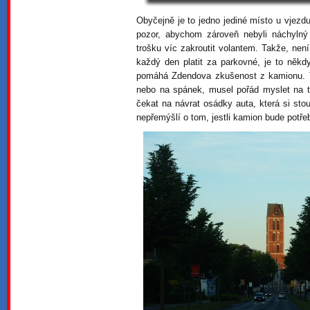
Obyčejně je to jedno jediné místo u vjez
pozor, abychom zároveň nebyli náchylný 
trošku víc zakroutit volantem. Takže, ne
každý den platit za parkovné, je to něk
pomáhá Zdendova zkušenost z kamionu. T
nebo na spánek, musel pořád myslet na 
čekat na návrat osádky auta, která si stou
nepřemýšlí o tom, jestli kamion bude potřeb