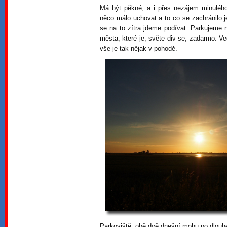
Má být pěkné, a i přes nezájem minulého 
něco málo uchovat a to co se zachránilo 
se na to zítra jdeme podívat. Parkujeme 
města, které je, světe div se, zadarmo. Ve
vše je tak nějak v pohodě.
Parkoviště, obě dvě dnešní mohu po dlouhé