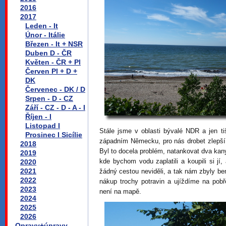
2016
2017
Leden - It
Únor - Itálie
Březen - It + NSR
Duben D - ČR
Květen - ČR + Pl
Červen Pl + D +
DK
Červenec - DK / D
Srpen - D - CZ
Září - CZ - D - A - I
Říjen - I
Listopad I
Stále jsme v oblasti bývalé NDR a jen t
Prosinec I Sicílie
západním Německu, pro nás drobet zlepší
2018
Byl to docela problém, natankovat dva kan
2019
kde bychom vodu zaplatili a koupili si 
2020
2021
žádný cestou neviděli, a tak nám zbyly be
2022
nákup trochy potravin a ujíždíme na pob
2023
není na mapě.
2024
2025
2026
Opravy+úpravy