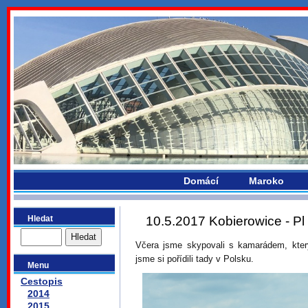
bydlikemevropou.com
Domácí
Maroko
Hledat
10.5.2017 Kobierowice - Pl
Včera jsme skypovali s kamarádem, který
jsme si pořídili tady v Polsku.
Menu
Cestopis
2014
2015