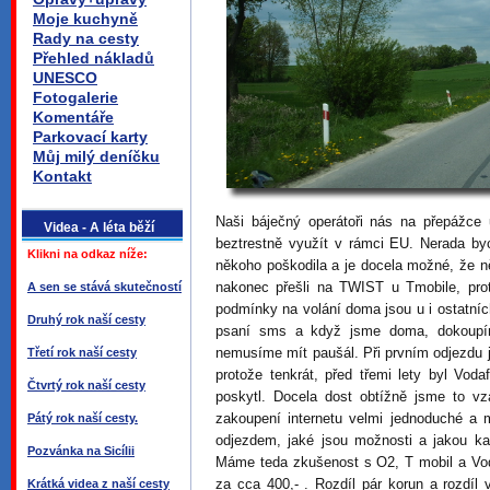
Moje kuchyně
Rady na cesty
Přehled nákladů
UNESCO
Fotogalerie
Komentáře
Parkovací karty
Můj milý deníčku
Kontakt
Naši báječný operátoři nás na přepážce 
Videa - A léta běží
beztrestně využít v rámci EU. Nerada byc
Klikni na odkaz níže:
někoho poškodila a je docela možné, že 
nakonec přešli na TWIST u Tmobile, pro
A sen se stává skutečností
podmínky na volání doma jsou u i ostatní
Druhý rok naší cesty
psaní sms a když jsme doma, dokoupím
nemusíme mít paušál. Při prvním odjezdu js
Třetí rok naší cesty
protože tenkrát, před třemi lety byl Voda
Čtvrtý rok naší cesty
poskytl. Docela dost obtížně jsme to vzá
zakoupení internetu velmi jednoduché a m
Pátý rok naší cesty.
odjezdem, jaké jsou možnosti a jakou ka
Pozvánka na Sicílii
Máme teda zkušenost s O2, T mobil a Vod
za cca 400,- . Rozdíl pár korun a rozdíl
Krátká videa z naší cesty