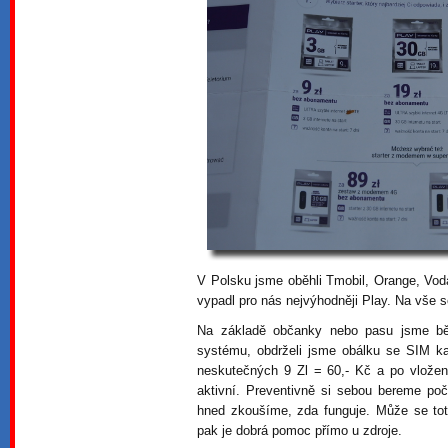
V Polsku jsme oběhli Tmobil, Orange, Vo
vypadl pro nás nejvýhodněji Play. Na vše
Na základě občanky nebo pasu jsme b
systému, obdrželi jsme obálku se SIM k
neskutečných 9 Zl = 60,- Kč a po vlož
aktivní. Preventivně si sebou bereme počí
hned zkoušíme, zda funguje. Může se toti
pak je dobrá pomoc přímo u zdroje.