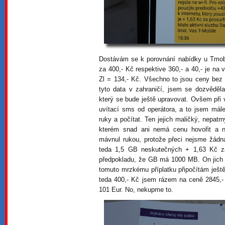
Dostávám se k porovnání nabídky u Tmob
za 400,- Kč respektive 360,- a 40,- je na
Zl = 134,- Kč. Všechno to jsou ceny be
tyto data v zahraničí, jsem se dozvěděl
který se bude ještě upravovat. Ovšem při 
uvítací sms od operátora, a to jsem mále
ruky a počítat. Ten jejich maličký, nepatr
kterém snad ani nemá cenu hovořit a 
mávnul rukou, protože přeci nejsme žádn
teda 1,5 GB neskutečných + 1,63 Kč 
předpokladu, že GB má 1000 MB. On jich 
tomuto mrzkému příplatku připočítám ješt
teda 400,- Kč jsem rázem na ceně 2845,-
101 Eur. No, nekupme to.