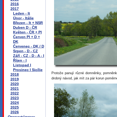
2016
2017
Leden - It
Únor - Itálie
Březen - It + NSR
Duben D - ČR
Květen - ČR + Pl
Červen Pl + D +
DK
Červenec - DK / D
Srpen - D - CZ
Září - CZ - D - A - I
Říjen - I
Listopad I
Prosinec I Sicílie
Protože panují různé domněnky, pomněnk
2018
drobný návod, jak mít za pár korun poměrn
2019
2020
2021
2022
2023
2024
2025
2026
Opravy+úpravy