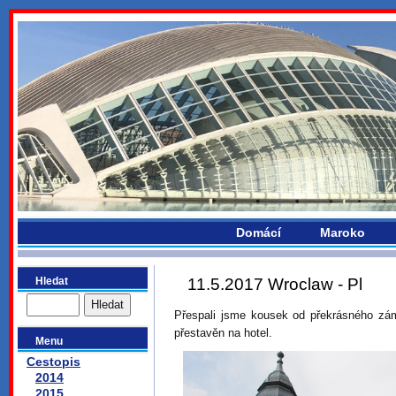
bydlikemevropou.com
Domácí
Maroko
Hledat
11.5.2017 Wroclaw - Pl
Přespali jsme kousek od překrásného zám
přestavěn na hotel.
Menu
Cestopis
2014
2015