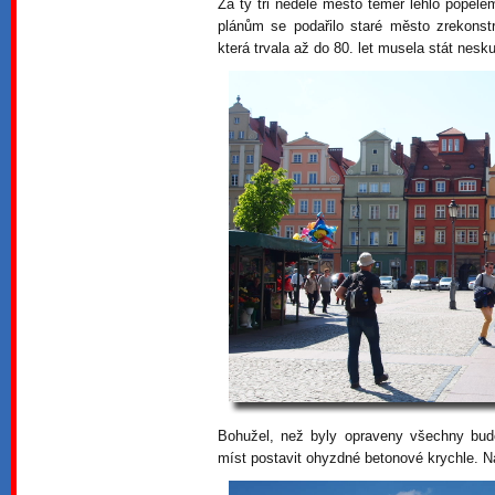
Za ty tři neděle město téměř lehlo popele
plánům se podařilo staré město zrekons
která trvala až do 80. let musela stát nes
Bohužel, než byly opraveny všechny budov
míst postavit ohyzdné betonové krychle. Na