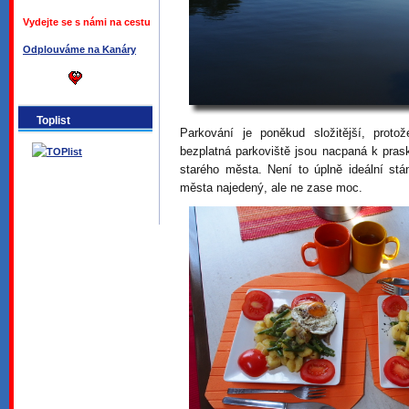
Vydejte se s námi na cestu
Odplouváme na Kanáry
Toplist
Parkování je poněkud složitější, prot
bezplatná parkoviště jsou nacpaná k pras
starého města. Není to úplně ideální stán
města najedený, ale ne zase moc.