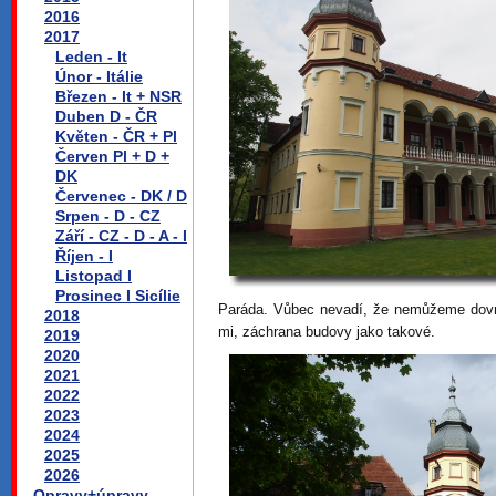
2016
2017
Leden - It
Únor - Itálie
Březen - It + NSR
Duben D - ČR
Květen - ČR + Pl
Červen Pl + D +
DK
Červenec - DK / D
Srpen - D - CZ
Září - CZ - D - A - I
Říjen - I
Listopad I
Prosinec I Sicílie
Paráda. Vůbec nevadí, že nemůžeme dovnit
2018
mi, záchrana budovy jako takové.
2019
2020
2021
2022
2023
2024
2025
2026
Opravy+úpravy