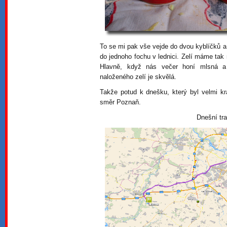
To se mi pak vše vejde do dvou kyblíčků 
do jednoho fochu v lednici. Zelí máme ta
Hlavně, když nás večer honí mlsná a
naloženého zelí je skvělá.
Takže potud k dnešku, který byl velmi kr
směr Poznaň.
Dnešní tr