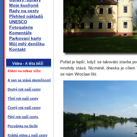
Moje kuchyně
Rady na cesty
Přehled nákladů
UNESCO
Fotogalerie
Komentáře
Parkovací karty
Můj milý deníčku
Kontakt
Pořád je lepší, když se takováto stavba pou
Videa - A léta běží
mnohdy stává. Nicméně, dneska je cílem 
Klikni na odkaz níže:
se nám Wroclaw líbí.
A sen se stává skutečností
Druhý rok naší cesty
Třetí rok naší cesty
Čtvrtý rok naší cesty
Pátý rok naší cesty.
Pozvánka na Sicílii
Krátká videa z naší cesty