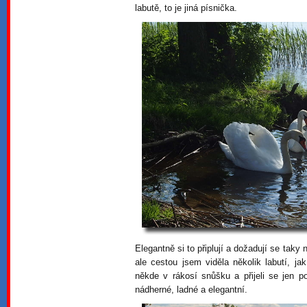
labutě, to je jiná písnička.
Elegantně si to připlují a dožadují se tak
ale cestou jsem viděla několik labutí, j
někde v rákosí snůšku a přijeli se jen p
nádherné, ladné a elegantní.