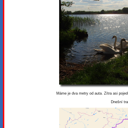
Máme je dva metry od auta. Zítra asi poje
Dnešní tr