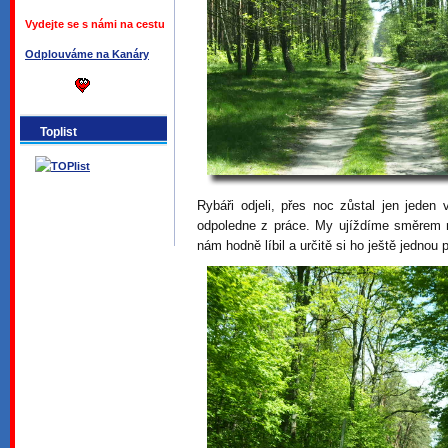
Vydejte se s námi na cestu
Odplouváme na Kanáry
Toplist
Rybáři odjeli, přes noc zůstal jen jeden 
odpoledne z práce. My ujíždíme směrem
nám hodně líbil a určitě si ho ještě jednou