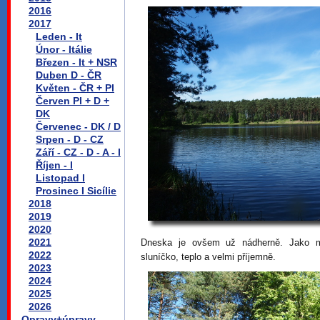
2016
2017
Leden - It
Únor - Itálie
Březen - It + NSR
Duben D - ČR
Květen - ČR + Pl
Červen Pl + D +
DK
Červenec - DK / D
Srpen - D - CZ
Září - CZ - D - A - I
Říjen - I
Listopad I
Prosinec I Sicílie
2018
2019
2020
2021
Dneska je ovšem už nádherně. Jako m
2022
sluníčko, teplo a velmi příjemně.
2023
2024
2025
2026
Opravy+úpravy