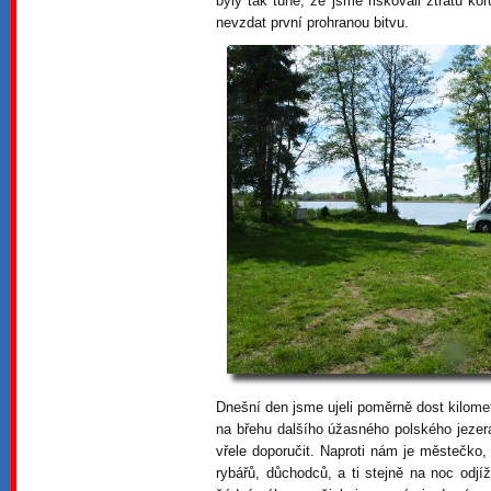
byly tak tuhé, že jsme riskovali ztrátu ko
nevzdat první prohranou bitvu.
Dnešní den jsme ujeli poměrně dost kilom
na břehu dalšího úžasného polského jeze
vřele doporučit. Naproti nám je městečko,
rybářů, důchodců, a ti stejně na noc odjí