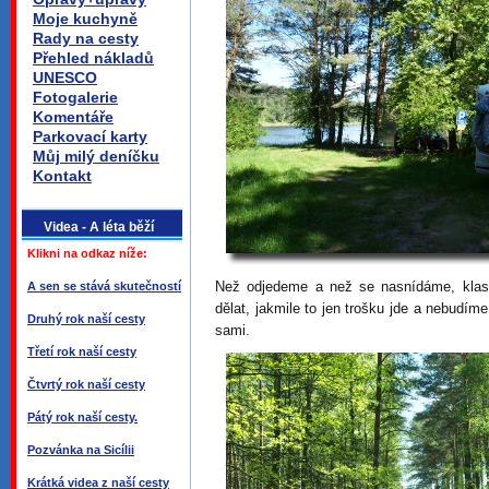
Moje kuchyně
Rady na cesty
Přehled nákladů
UNESCO
Fotogalerie
Komentáře
Parkovací karty
Můj milý deníčku
Kontakt
Videa - A léta běží
Klikni na odkaz níže:
Než odjedeme a než se nasnídáme, klas
A sen se stává skutečností
dělat, jakmile to jen trošku jde a nebudí
Druhý rok naší cesty
sami.
Třetí rok naší cesty
Čtvrtý rok naší cesty
Pátý rok naší cesty.
Pozvánka na Sicílii
Krátká videa z naší cesty