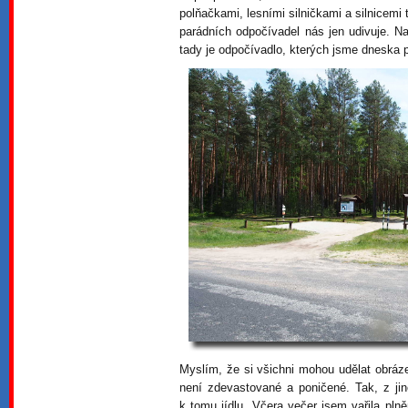
polňačkami, lesními silničkami a silnicemi
parádních odpočívadel nás jen udivuje. N
tady je odpočívadlo, kterých jsme dneska p
Myslím, že si všichni mohou udělat obráze
není zdevastované a poničené. Tak, z j
k tomu jídlu. Včera večer jsem vařila pln