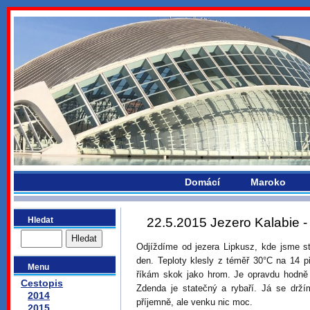
bydlikemevropou.com
Domácí
Maroko
Hledat
22.5.2015 Jezero Kalabie -
Odjíždíme od jezera Lipkusz, kde jsme st
den. Teploty klesly z téměř 30°C na 14 
Menu
říkám skok jako hrom. Je opravdu hodně c
Cestopis
Zdenda je statečný a rybaří. Já se drží
2014
příjemně, ale venku nic moc.
2015