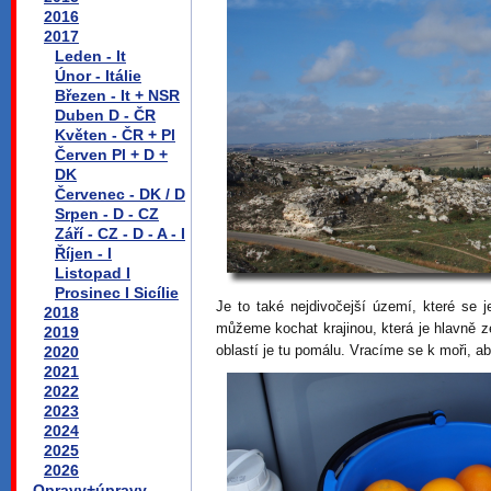
2016
2017
Leden - It
Únor - Itálie
Březen - It + NSR
Duben D - ČR
Květen - ČR + Pl
Červen Pl + D +
DK
Červenec - DK / D
Srpen - D - CZ
Září - CZ - D - A - I
Říjen - I
Listopad I
Prosinec I Sicílie
Je to také nejdivočejší území, které se j
2018
můžeme kochat krajinou, která je hlavně z
2019
oblastí je tu pomálu. Vracíme se k moři, a
2020
2021
2022
2023
2024
2025
2026
Opravy+úpravy