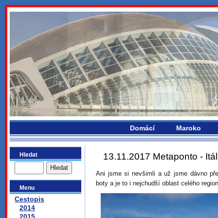
bydlikemevropou.com
Domácí
Maroko
Hledat
13.11.2017 Metaponto - Itál
Ani jsme si nevšimli a už jsme dávno přeje
boty a je to i nejchudší oblast celého regio
Menu
Cestopis
2014
2015