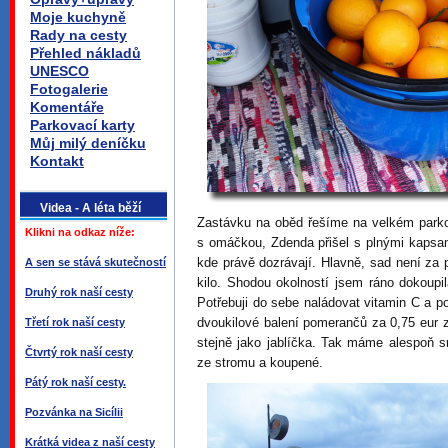
Moje kuchyně
Rady na cesty
Přehled nákladů
UNESCO
Fotogalerie
Komentáře
Parkovací karty
Můj milý deníčku
Kontakt
Videa - A léta běží
Zastávku na oběd řešíme na velkém parko
Klikni na odkaz níže:
s omáčkou, Zdenda přišel s plnými kapsa
kde právě dozrávají. Hlavně, sad není za 
A sen se stává skutečností
kilo. Shodou okolností jsem ráno dokoupi
Druhý rok naší cesty
Potřebuji do sebe naládovat vitamin C a 
dvoukilové balení pomerančů za 0,75 eur za
Třetí rok naší cesty
stejně jako jablíčka. Tak máme alespoň s
Čtvrtý rok naší cesty
ze stromu a koupené.
Pátý rok naší cesty.
Pozvánka na Sicílii
Krátká videa z naší cesty