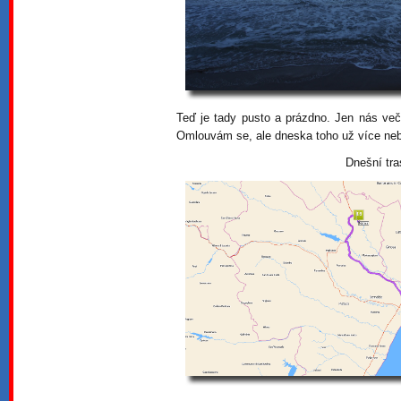
Teď je tady pusto a prázdno. Jen nás veče
Omlouvám se, ale dneska toho už více ne
Dnešní tra