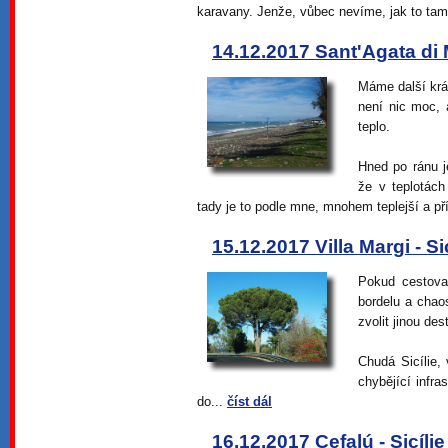
karavany. Jenže, vůbec nevíme, jak to tam
14.12.2017 Sant'Agata di Mi
Máme další krá
není nic moc, 
teplo.
Hned po ránu j
že v teplotách
tady je to podle mne, mnohem teplejší a př
15.12.2017 Villa Margi - Sic
Pokud cestovat
bordelu a chao
zvolit jinou des
Chudá Sicílie,
chybějící infra
do...
číst dál
16.12.2017 Cefalú - Sicílie