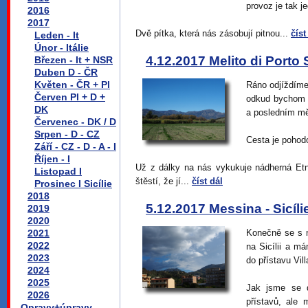
provoz je tak j
2016
2017
Dvě pítka, která nás zásobují pitnou...
číst
Leden - It
Únor - Itálie
4.12.2017 Melito di Porto S
Březen - It + NSR
Duben D - ČR
Květen - ČR + Pl
Ráno odjíždíme
Červen Pl + D +
odkud bychom rá
DK
a posledním mě
Červenec - DK / D
Srpen - D - CZ
Cesta je pohod
Září - CZ - D - A - I
Říjen - I
Už z dálky na nás vykukuje nádherná Et
Listopad I
štěstí, že jí...
číst dál
Prosinec I Sicílie
2018
5.12.2017 Messina - Sicíli
2019
2020
2021
Konečně se s n
2022
na Sicílii a m
2023
do přístavu Vil
2024
2025
Jak jsme se d
2026
přístavů, ale 
Opravy+úpravy