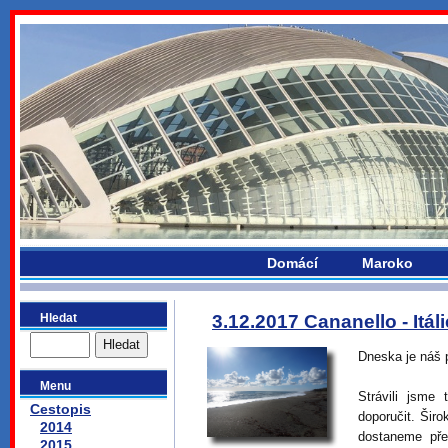
bydlikemevropou.com
Domácí
Maroko
Hledat
3.12.2017 Cananello - Itáli
Dneska je náš 
Menu
Strávili jsme
Cestopis
doporučit. Širo
2014
dostaneme pře
2015