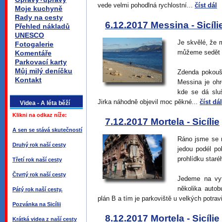
vede velmi pohodlná rychlostní...
číst dál
Moje kuchyně
Rady na cesty
6.12.2017 Messina - Sicíli
Přehled nákladů
UNESCO
Je skvělé, že 
Fotogalerie
můžeme sedět n
Komentáře
Parkovací karty
Můj milý deníčku
Zdenda pokouší
Kontakt
Messina je ohr
kde se dá slu
Jirka náhodně objevil moc pěkné...
číst dál
Videa - A léta běží
Klikni na odkaz níže:
7.12.2017 Mortela - Sicílie
A sen se stává skutečností
Ráno jsme se r
Druhý rok naší cesty
jedou podél p
prohlídku staré
Třetí rok naší cesty
Čtvrtý rok naší cesty
Jedeme na vyt
několika auto
Pátý rok naší cesty.
plán B a tím je parkoviště u velkých potrav
Pozvánka na Sicílii
8.12.2017 Mortela - Sicílie
Krátká videa z naší cesty