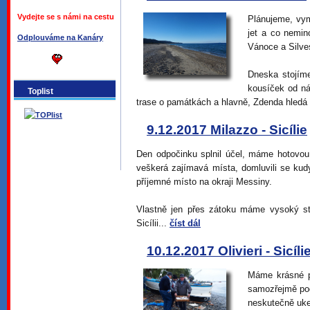
Vydejte se s námi na cestu
Plánujeme, vym
jet a co nemin
Odplouváme na Kanáry
Vánoce a Silve
Dneska stojíme
kousíček od ná
Toplist
trase o památkách a hlavně, Zdenda hledá
9.12.2017 Milazzo - Sicílie
Den odpočinku splnil účel, máme hotovou 
veškerá zajímavá místa, domluvili se ku
příjemné místo na okraji Messiny.
Vlastně jen přes zátoku máme vysoký sto
Sicílii...
číst dál
10.12.2017 Olivieri - Sicíli
Máme krásné p
samozřejmě pod 
neskutečně uk