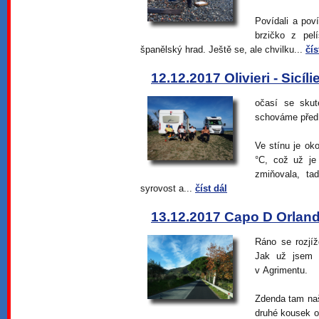
Povídali a pov
brzičko z pel
španělský hrad. Ještě se, ale chvilku...
čís
12.12.2017 Olivieri - Sicíli
očasí se skut
schováme před 
Ve stínu je ok
°C, což už je
zmiňovala, tad
syrovost a...
číst dál
13.12.2017 Capo D Orlando
Ráno se rozjí
Jak už jsem 
v Agrimentu.
Zdenda tam naš
druhé kousek od