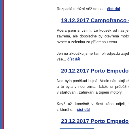
Rozpadlá strážní věž se na...
číst dál
19.12.2017 Campofranco - 
Včera jsem si všimli, že kousek od nás je 
zavřená, ale dopoledne by otevřená mo
ovoce a zeleninu za příjemnou cenu.
Jen na zkoušku jsme tam při odjezdu zajeli
vše...
číst dál
20.12.2017 Porto Empedocl
Noc byla poněkud bujná. Vedle nás stojí 
a té byla v noci zima. Takže si průběžně
v startování, zahřívání a topení motory.
Když už konečně v šest ráno odjeli,
z kterého...
číst dál
23.12.2017 Porto Empedocl