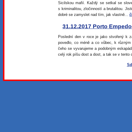
Sicilskou mafií. Každý se setkal se slo
s kriminalitou, zločinností a brutalitou. Ji
dobré se zamyslet nad tím, jak vlastně...
č
31.12.2017 Porto Empedocl
Poslední den v roce je jako stvořený k
povedlo, co méně a co vůbec, k různým 
čeho se vyvarujeme a podobným eskapád
celý rok píšu dost a dost, a tak se v tento 
Sd