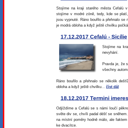
Stojíme na kraji starého města Cefalú v
stojíme v modré zóně, tedy, kde se platí
jsou vypnuté. Ráno bouřilo a přehnalo se 
je modrá obloha a když ještě chvilku počk
17.12.2017 Cefalú - Sicílie
Stojíme na kra
nevyhání.
Pravda je, že s
všechny automa
Ráno bouřilo a přehnalo se několik dešť
obloha a když ještě chvilku...
číst dál
18.12.2017 Termini imerese
Odjíždíme a Cefalú se s námi loučí pěkn
světe div se, chvíli padal déšť se sněhem
na místní poměry hodně málo, ale faktem 
ke dvacítce.