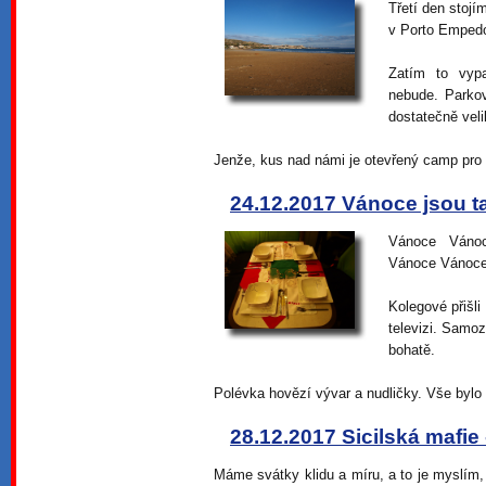
Třetí den stoj
v Porto Empedo
Zatím to vyp
nebude. Parkov
dostatečně vel
Jenže, kus nad námi je otevřený camp pro 
24.12.2017 Vánoce jsou tad
Vánoce Vánoc
Vánoce Vánoce 
Kolegové přišl
televizi. Samoz
bohatě.
Polévka hovězí vývar a nudličky. Vše bylo 
28.12.2017 Sicilská mafie -
Máme svátky klidu a míru, a to je myslí