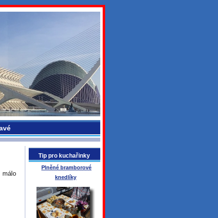
avé
Tip pro kuchařinky
Plněné bramborové
a málo
knedlíky