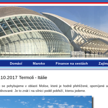
vropou.com
Domácí
Maroko
Finance na cestách
Zajím
.10.2017 Termoli - Itálie
e se pohybujeme v oblasti Molise, které je hodně přehlížené, opomíjené 
ěvované. Je to znát i na silnici podél pobřeží, kterou jedeme.