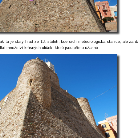
k tu je starý hrad ze 13. století, kde sídlí meteorologická stanice, ale za da
elké množství krásných uliček, které jsou přímo úžasné.