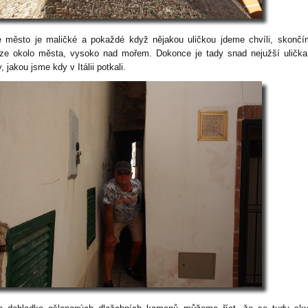
é město je maličké a pokaždé když nějakou uličkou jdeme chvíli, skonč
ze okolo města, vysoko nad mořem. Dokonce je tady snad nejužší uličk
 jakou jsme kdy v Itálii potkali.