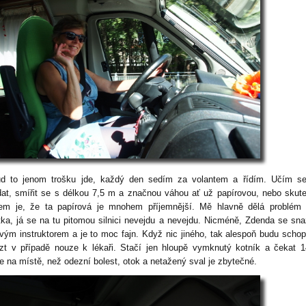
d to jenom trošku jde, každý den sedím za volantem a řídím. Učím se
dat, smířit se s délkou 7,5 m a značnou váhou ať už papírovou, nebo skut
em je, že ta papírová je mnohem příjemnější. Mě hlavně dělá problém 
tka, já se na tu pitomou silnici nevejdu a nevejdu. Nicméně, Zdenda se sna
livým instruktorem a je to moc fajn. Když nic jiného, tak alespoň budu scho
zt v případě nouze k lékaři. Stačí jen hloupě vymknutý kotník a čekat 
e na místě, než odezní bolest, otok a netažený sval je zbytečné.