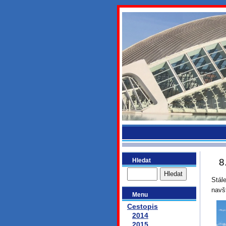
bydlikeme
Hledat
8
Stál
navšt
Menu
Cestopis
2014
2015