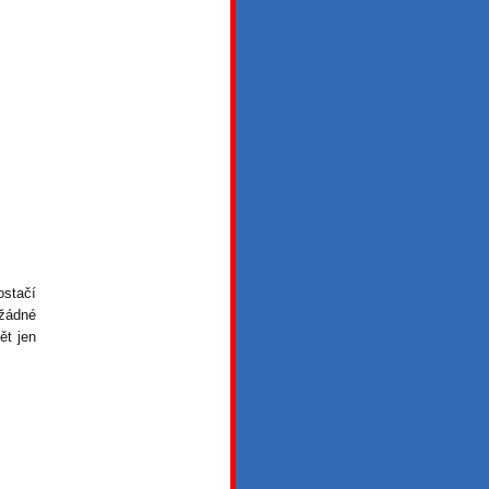
ostačí
 žádné
ět jen