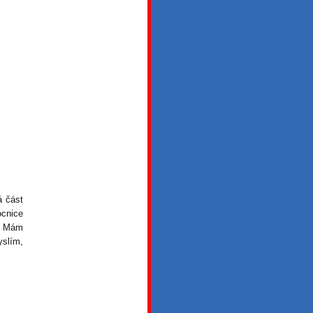
á část
ocnice
t. Mám
yslím,