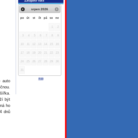
Zaujalo nás
srpen
2026
po
út
st
čt
pá
so
ne
1
2
3
4
5
6
7
8
9
10
11
12
13
14
15
16
17
18
19
20
21
22
23
24
25
26
27
28
29
30
31
RSS
 auto
ečnou.
šířka.
ží být
pná ho
14 dnů