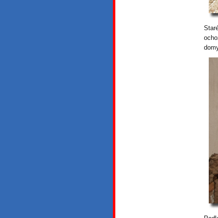
Star
ocho
domy,