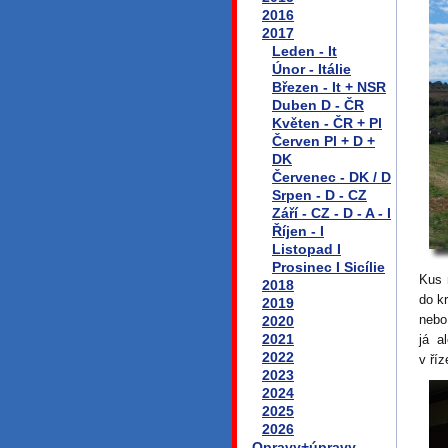
2016
2017
Leden - It
Únor - Itálie
Březen - It + NSR
Duben D - ČR
Květen - ČR + Pl
Červen Pl + D +
DK
Červenec - DK / D
Srpen - D - CZ
Září - CZ - D - A - I
Říjen - I
Listopad I
Prosinec I Sicílie
Kus 
2018
do k
2019
nebo
2020
2021
já a
2022
v ří
2023
2024
2025
2026
Opravy+úpravy