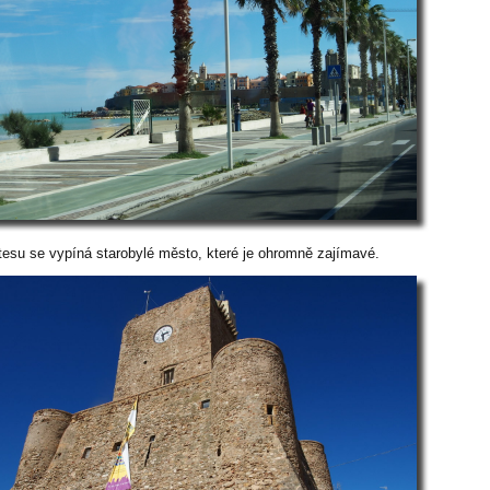
tesu se vypíná starobylé město, které je ohromně zajímavé.