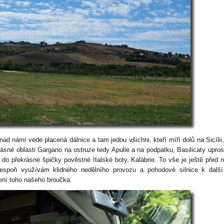
nad námi vede placená dálnice a tam jedou všichni, kteří míří dolů na Sicílii
rásné oblasti Gargano na ostruze tedy Apulie a na podpatku, Basilicaty upros
 do překrásné špičky pověstné Italské boty, Kalábrie. To vše je ještě před 
lespoň využívám klidného nedělního provozu a pohodové silnice k další
zení toho našeho broučka.