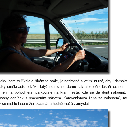
cky jsem to říkala a říkám to stále, je nezbytné a velmi nutné, aby i dámsk
dky uměla auto odvézt, když ne rovnou domů, tak alespoň k lékaři, do nem
 jen na pohodlnější parkoviště na kraj města, kde se dá dojít nakoupi
psaný deníček s pracovním názvem „Karavanistova žena za volantem“, m
y se mohlo hodně žen zasmát a hodně mužů zamyslet.