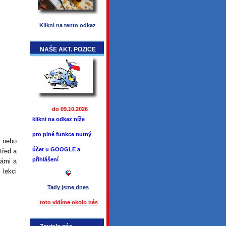
Klikni na tento odkaz
NAŠE AKT. POZICE
do 09.10.2026
klikni na odkaz níže
pro plné funkce
nutný
, nebo
účet u GOOGLE a
třed a
přihlášení
námi a
 lekci
Tady jsme
dnes
toto vidíme okolo ná
s