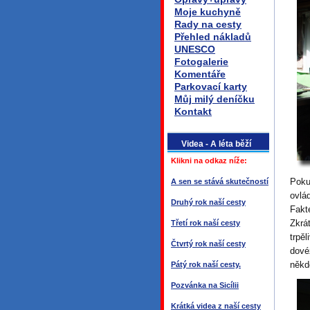
Moje kuchyně
Rady na cesty
Přehled nákladů
UNESCO
Fotogalerie
Komentáře
Parkovací karty
Můj milý deníčku
Kontakt
Videa - A léta běží
Klikni na odkaz níže:
Poku
A sen se stává skutečností
ovlá
Druhý rok naší cesty
Fakt
Zkrá
Třetí rok naší cesty
trpě
Čtvrtý rok naší cesty
dové
někd
Pátý rok naší cesty.
Pozvánka na Sicílii
Krátká videa z naší cesty