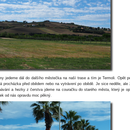
my jedeme dál do dalšího městečka na naší trase a tím je Termoli. Opět p
ká procházka před obědem nebo na vytrávení po obědě. Je sice neděle, ale
hávání a hezky z čerstva jdeme na couračku do starého města, který je op
ek od nás opravdu moc pěkný.