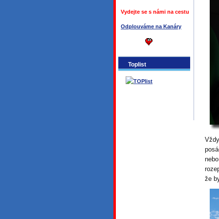
Vydejte se s námi na cestu
Odplouváme na Kanáry
Toplist
Vždy
posá
nebo
roze
že b