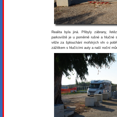
Realita byla jiná. Přibyly zábrany, ře
parkoviště je u poměrně rušné a hlučné si
věže za šplouchání mořských vln o pobř
zážitkem s hlučícími auty a naší noční mů