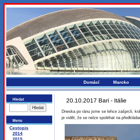
bydlikemevropou.com
Domácí
Maroko
Hledat
20.10.2017 Bari - Itálie
Dneska po ránu jsme se lehce zašprcli, krá
je vidět, že se nelze spoléhat na předkláda
Menu
Cestopis
2014
2015