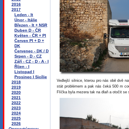
2016
2017
Leden - It
Únor - Itálie
Březen - It + NSR
Duben D - ČR
Květen - ČR + Pl
Červen Pl + D +
DK
Červenec - DK / D
Srpen - D - CZ
Září - CZ - D - A - I
Říjen - I
Listopad I
Prosinec I Sicílie
Vedlejší silnice, kterou pro nás obě dvě n
2018
stát problémem a pak nás čeká 500 m cou
2019
Flíčka byla mezera tak na dlaň a otočit s
2020
2021
2022
2023
2024
2025
2026
Opravy+úpravy