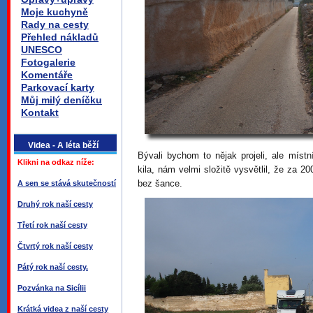
Moje kuchyně
Rady na cesty
Přehled nákladů
UNESCO
Fotogalerie
Komentáře
Parkovací karty
Můj milý deníčku
Kontakt
Videa - A léta běží
Bývali bychom to nějak projeli, ale míst
Klikni na odkaz níže:
kila, nám velmi složitě vysvětlil, že za 2
bez šance.
A sen se stává skutečností
Druhý rok naší cesty
Třetí rok naší cesty
Čtvrtý rok naší cesty
Pátý rok naší cesty.
Pozvánka na Sicílii
Krátká videa z naší cesty