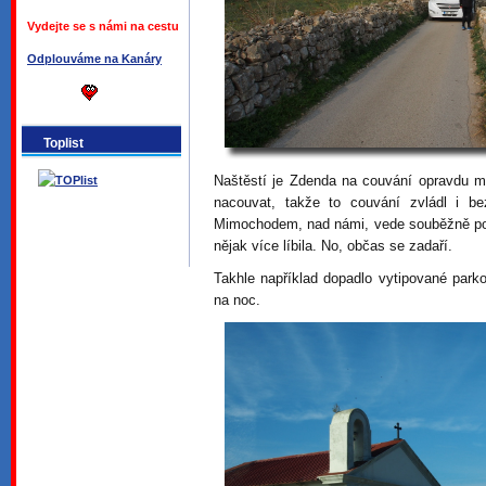
Vydejte se s námi na cestu
Odplouváme na Kanáry
Toplist
Naštěstí je Zdenda na couvání opravdu m
nacouvat, takže to couvání zvládl i be
Mimochodem, nad námi, vede souběžně pom
nějak více líbila. No, občas se zadaří.
Takhle například dopadlo vytipované parko
na noc.