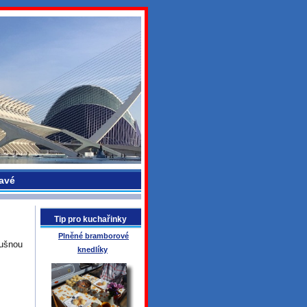
avé
Tip pro kuchařinky
Plněné bramborové
rušnou
knedlíky