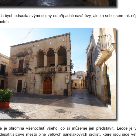
da bych odradila svými dojmy od případné návštěvy, ale za sebe jsem tak ně
acích.
e je ohromná všehochuť všeho, co si můžeme jen představit. Lecce je v
desátitisícové město plné velkých panelákových sídlišť, které jsou sice vě