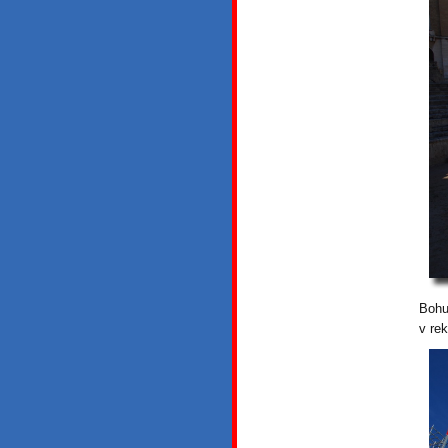
Bohu
v re