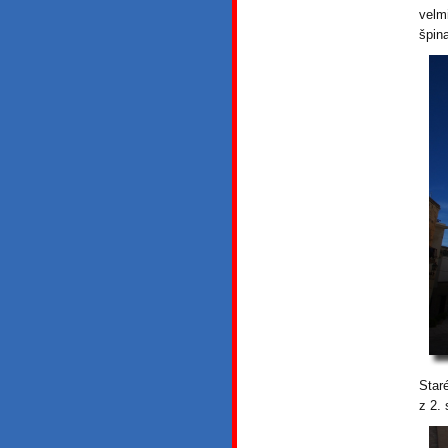
velm
špin
Star
z 2. 