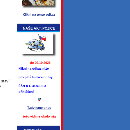
Klikni na tento odkaz
NAŠE AKT. POZICE
do 09.10.2026
klikni na odkaz níže
pro plné funkce
nutný
 staví
účet u GOOGLE a
é.
přihlášení
Tady jsme
dnes
toto vidíme okolo ná
s