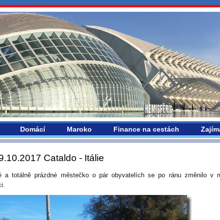
vropou.com
Domácí
Maroko
Finance na cestách
Zajím
9.10.2017 Cataldo - Itálie
é a totálně prázdné městečko o pár obyvatelích se po ránu změnilo v 
ci.