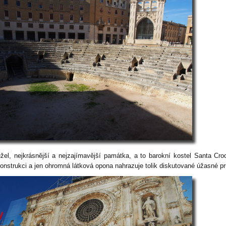
žel, nejkrásnější a nejzajímavější památka, a to barokní kostel Santa Cro
konstrukci a jen ohromná látková opona nahrazuje tolik diskutované úžasné pr