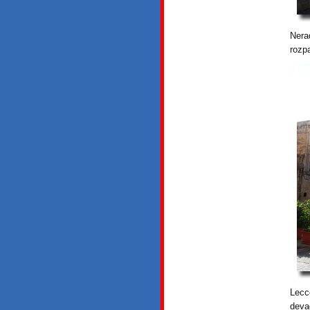
Nera
rozp
Lecc
deva