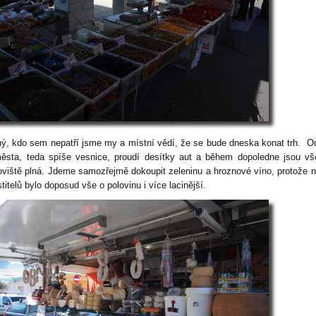
ný, kdo sem nepatří jsme my a místní vědí, že se bude dneska konat trh. O
ěsta, teda spíše vesnice, proudí desítky aut a během dopoledne jsou v
oviště plná. Jdeme samozřejmě dokoupit zeleninu a hroznové víno, protože n
titelů bylo doposud vše o polovinu i více lacinější.