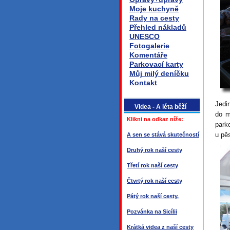
Moje kuchyně
Rady na cesty
Přehled nákladů
UNESCO
Fotogalerie
Komentáře
Parkovací karty
Můj milý deníčku
Kontakt
Jedi
Videa - A léta běží
do m
Klikni na odkaz níže:
park
u pěs
A sen se stává skutečností
Druhý rok naší cesty
Třetí rok naší cesty
Čtvrtý rok naší cesty
Pátý rok naší cesty.
Pozvánka na Sicílii
Krátká videa z naší cesty