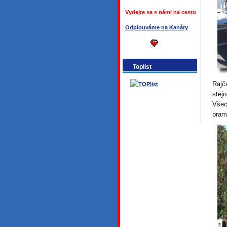
Vydejte se s námi na cestu
Odplouváme na Kanáry
Toplist
Rajča
stej
Všec
bram