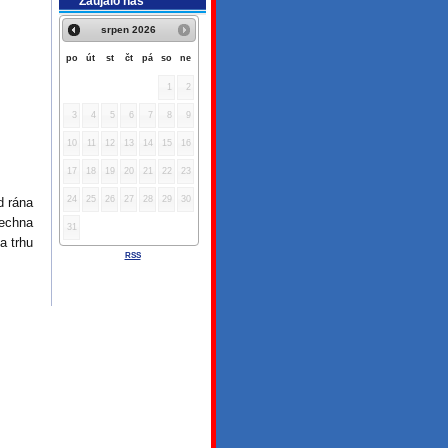
Zaujalo nás
srpen
2026
po
út
st
čt
pá
so
ne
1
2
3
4
5
6
7
8
9
10
11
12
13
14
15
16
17
18
19
20
21
22
23
24
25
26
27
28
29
30
d rána
šechna
31
a trhu
RSS