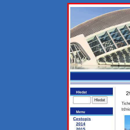
bydlikeme
Hledat
2
Tich
tržni
Menu
Cestopis
2014
2015