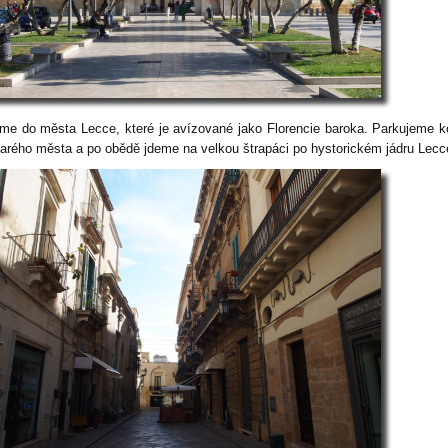
me do města Lecce, které je avízované jako Florencie baroka. Parkujeme 
tarého města a po obědě jdeme na velkou štrapáci po hystorickém jádru Lecc