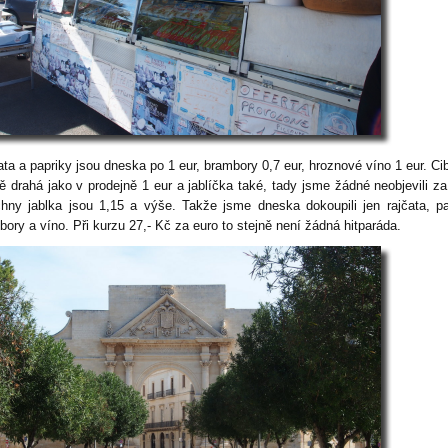
ta a papriky jsou dneska po 1 eur, brambory 0,7 eur, hroznové víno 1 eur. Cib
ně drahá jako v prodejně 1 eur a jablíčka také, tady jsme žádné neobjevili za
hny jablka jsou 1,15 a výše. Takže jsme dneska dokoupili jen rajčata, pa
bory a víno. Při kurzu 27,- Kč za euro to stejně není žádná hitparáda.