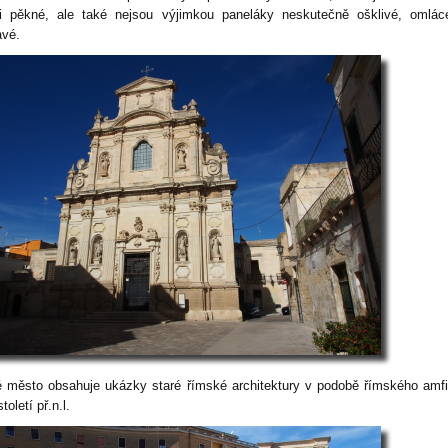
i pěkné, ale také nejsou výjimkou paneláky neskutečně ošklivé, omlác
avé.
é město obsahuje ukázky staré římské architektury v podobě římského amfi
století př.n.l.