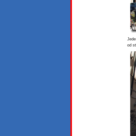
Jede
od s