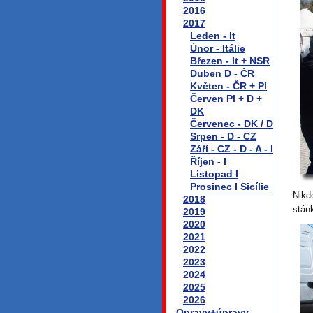
2016
2017
Leden - It
Únor - Itálie
Březen - It + NSR
Duben D - ČR
Květen - ČR + Pl
Červen Pl + D +
DK
Červenec - DK / D
Srpen - D - CZ
Září - CZ - D - A - I
Říjen - I
Listopad I
Prosinec I Sicílie
Nikd
2018
stán
2019
2020
2021
2022
2023
2024
2025
2026
Opravy+úpravy