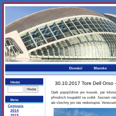
bydlikemevropou.com
Domácí
Maroko
Hledat
30.10.2017 Tore Dell Orso - 
Opět popojíždíme jen kousek, pár kilom
přírodních koupališť na světě. Seznam nás 
Menu
ale všechny pro nás nedostupná. Venezuela
Cestopis
2014
2015