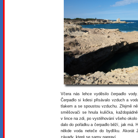
Včera nás lehce vyděsilo čerpadlo vod
Čerpadlo si kdesi přisávalo vzduch a vo
tlakem a se spoustou vzduchu. Zřejmě ně
směšovači se hnula kulička, každopádn
v lince na zdi, po vystěhování všeho okol
dalo do pořádku a čerpadlo běží, jak má. H
někde voda neteče do bydlíku. Akorát 
závady, které se samy napraví.