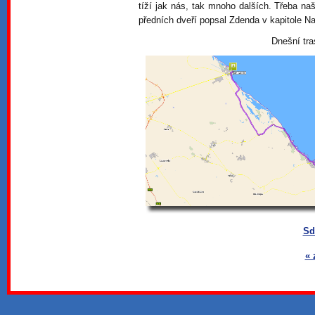
tíží jak nás, tak mnoho dalších. Třeba 
předních dveří popsal Zdenda v kapitole Na
Dnešní tra
Sd
« 