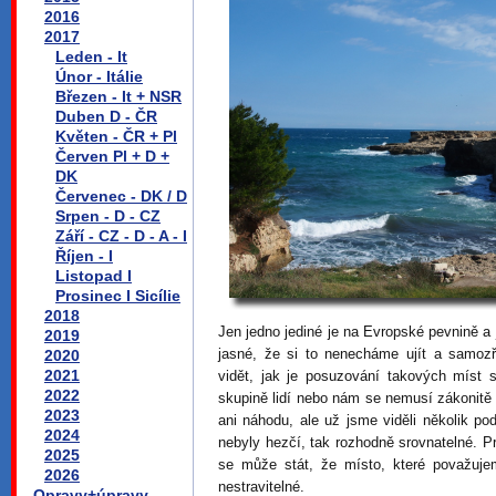
2016
2017
Leden - It
Únor - Itálie
Březen - It + NSR
Duben D - ČR
Květen - ČR + Pl
Červen Pl + D +
DK
Červenec - DK / D
Srpen - D - CZ
Září - CZ - D - A - I
Říjen - I
Listopad I
Prosinec I Sicílie
2018
Jen jedno jediné je na Evropské pevnině a 
2019
jasné, že si to nenecháme ujít a samoz
2020
2021
vidět, jak je posuzování takových míst su
2022
skupině lidí nebo nám se nemusí zákonitě l
2023
ani náhodu, ale už jsme viděli několik po
2024
nebyly hezčí, tak rozhodně srovnatelné. Pro
2025
se může stát, že místo, které považuje
2026
nestravitelné.
Opravy+úpravy