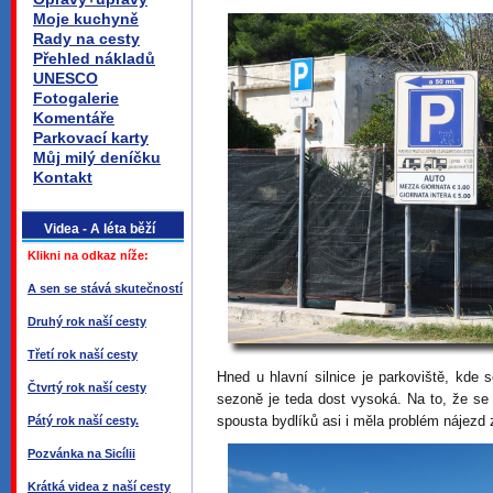
Moje kuchyně
Rady na cesty
Přehled nákladů
UNESCO
Fotogalerie
Komentáře
Parkovací karty
Můj milý deníčku
Kontakt
Videa - A léta běží
Klikni na odkaz níže:
A sen se stává skutečností
Druhý rok naší cesty
Třetí rok naší cesty
Hned u hlavní silnice je parkoviště, kde s
Čtvrtý rok naší cesty
sezoně je teda dost vysoká. Na to, že se
spousta bydlíků asi i měla problém nájezd z
Pátý rok naší cesty.
Pozvánka na Sicílii
Krátká videa z naší cesty