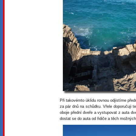
Při takovémto úklidu rovnou odjistíme předn
za pár dnů na schůdku. Vřele doporučuji 
oboje přední dveře a vystupovat z auta d
dostat se do auta od řidiče a těch možných