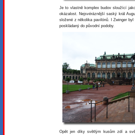
Je to vlastně komplex budov sloužící jak
okázalost. Nejsvéráznější saský král Augu
složené z několika pavilónů. I Zwinger by
poskládaný do původní podoby.
Opět jen díky světlým kusům zdí a sv