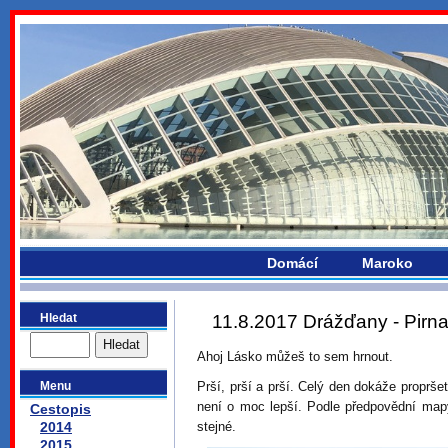
bydlikemevropou.com
Domácí
Maroko
Hledat
11.8.2017 Drážďany - Pirna
Ahoj Lásko můžeš to sem hrnout.
Menu
Prší, prší a prší. Celý den dokáže proprše
není o moc lepší. Podle předpovědní mapy
Cestopis
2014
stejné.
2015