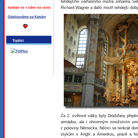
tehdejšího varhanního mistra Johanna Seb
Richard Wagner a další mistři tehdejší doby
Vydejte se s námi na cestu
Odplouváme na Kanáry
Toplist
Za 2. světové války byly Drážďany přeplně
armádou, ale i ohromným množstvím umě
z poloviny Německa. Němci se tenkrát dom
stykům s Anglií a Amerikou, právě a hl