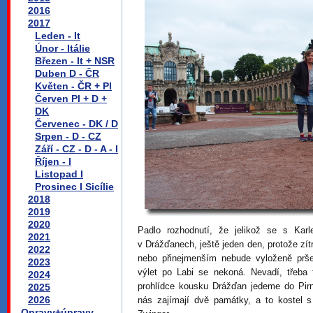
2016
2017
Leden - It
Únor - Itálie
Březen - It + NSR
Duben D - ČR
Květen - ČR + Pl
Červen Pl + D +
DK
Červenec - DK / D
Srpen - D - CZ
Září - CZ - D - A - I
Říjen - I
Listopad I
Prosinec I Sicílie
2018
2019
2020
Padlo rozhodnutí, že jelikož se s Ka
2021
v Drážďanech, ještě jeden den, protože zít
2022
nebo přinejmenším nebude vyloženě prš
2023
výlet po Labi se nekoná. Nevadí, třeba
2024
prohlídce kousku Drážďan jedeme do Pirn
2025
2026
nás zajímají dvě památky, a to kostel s
Opravy+úpravy