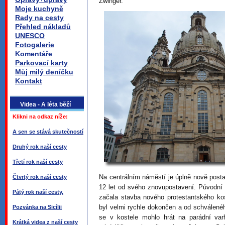
Zwinger.
Moje kuchyně
Rady na cesty
Přehled nákladů
UNESCO
Fotogalerie
Komentáře
Parkovací karty
Můj milý deníčku
Kontakt
Videa - A léta běží
Klikni na odkaz níže:
A sen se stává skutečností
Druhý rok naší cesty
Třetí rok naší cesty
Na centrálním náměstí je úplně nově posta
Čtvrtý rok naší cesty
12 let od svého znovupostavení. Původní k
Pátý rok naší cesty.
začala stavba nového protestantského kos
byl velmi rychle dokončen a od schválenéh
Pozvánka na Sicílii
se v kostele mohlo hrát na parádní varh
Krátká videa z naší cesty