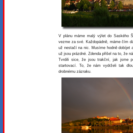
V plánu máme malý výlet do Saského Šv
vezme za své. Každopádně, máme čím dál
už nestačí na nic. Musíme hodně dobíjet a
už jsou prázdné. Zdenda přišel na to, že n
Tvrdili sice, že jsou trakční, jak jsme 
startovací. To, že nám vydrželi tak dl
drobnému zázraku.