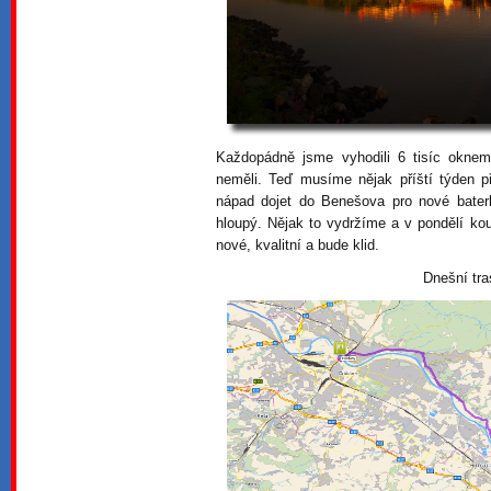
Každopádně jsme vyhodili 6 tisíc oknem
neměli. Teď musíme nějak příští týden p
nápad dojet do Benešova pro nové baterk
hloupý. Nějak to vydržíme a v pondělí k
nové, kvalitní a bude klid.
Dnešní tra