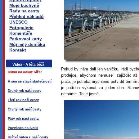
Moje kuchyně
Rady na cesty
Přehled nákladů
UNESCO
Fotogalerie
Komentáře
Parkovací karty
Můj milý deníčku
Kontakt
Videa - A léta běží
Pokud by nám dali jen vaničku, rádi bycho
Klikni na odkaz níže:
prodejce, abychom nemuseli zajíždět až
práci, je potřeba urychleně potvrdit termín
A sen se stává skutečností
je potřeba vykonat za jeden den. Stano
Druhý rok naší cesty
nemáme. To je jasné.
Třetí rok naší cesty
Čtvrtý rok naší cesty
Pátý rok naší cesty.
Pozvánka na Sicílii
Krátká videa z naší cesty