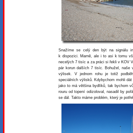
Snažíme se celý den být na signálu in
k dispozici. Marně, ale i to asi k tomu v
necelých 7 tisíc a za práci si řekli v KOV
pár korun dalších 7 tisíc. Bohužel, naše
výlisek. V jednom rohu je totiž podb
speciálních výlisků. Kdybychom mohli dát
jako to má většina bydlíků, tak bychom vů
rouru od topení odizoloval, nasadil by poř
se dál. Takto máme problém, který je potře