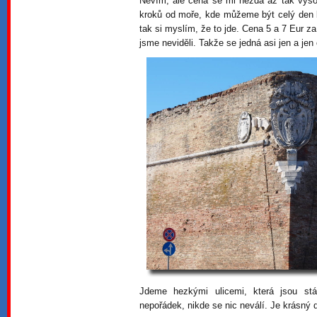
Nevím, ale cena se mi nezdá až tak vyso
kroků od moře, kde můžeme být celý den b
tak si myslím, že to jde. Cena 5 a 7 Eur za
jsme neviděli. Takže se jedná asi jen a jen 
Jdeme hezkými ulicemi, která jsou stá
nepořádek, nikde se nic neválí. Je krásný 