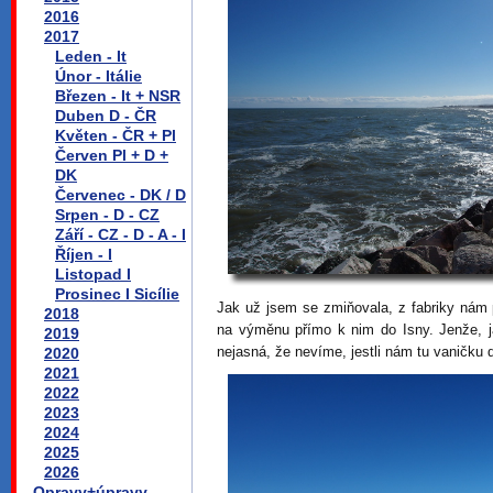
2016
2017
Leden - It
Únor - Itálie
Březen - It + NSR
Duben D - ČR
Květen - ČR + Pl
Červen Pl + D +
DK
Červenec - DK / D
Srpen - D - CZ
Září - CZ - D - A - I
Říjen - I
Listopad I
Prosinec I Sicílie
Jak už jsem se zmiňovala, z fabriky nám 
2018
na výměnu přímo k nim do Isny. Jenže, j
2019
nejasná, že nevíme, jestli nám tu vaničku d
2020
2021
2022
2023
2024
2025
2026
Opravy+úpravy