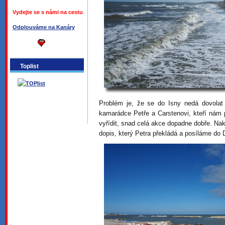
Vydejte se s námi na cestu
Odplouváme na Kanáry
Toplist
Problém je, že se do Isny nedá dovolat
kamarádce Petře a Carstenovi, kteří nám
vyřídit, snad celá akce dopadne dobře. N
dopis, který Petra překládá a posíláme do D