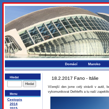
bydlikemevropou.com
Domácí
Maroko
Hledat
18.2.2017 Fano - Itálie
Včerejší den jsme celý strávili v autě, b
vykomunikovat Dethleffs a tu naší zapeklit
Menu
Cestopis
2014
2015