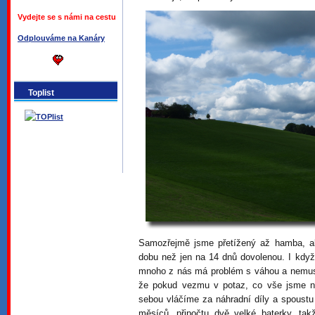
Vydejte se s námi na cestu
Odplouváme na Kanáry
Toplist
Samozřejmě jsme přetížený až hamba, al
dobu než jen na 14 dnů dovolenou. I když
mnoho z nás má problém s váhou a nemusí
že pokud vezmu v potaz, co vše jsme n
sebou vláčíme za náhradní díly a spoust
měsíců, připočtu dvě velké baterky, tak