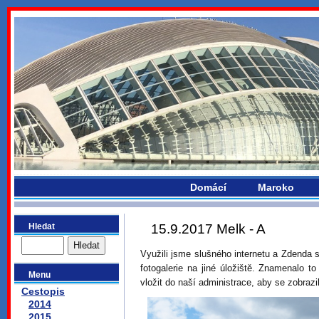
bydlikemevropou.com
Domácí
Maroko
Hledat
15.9.2017 Melk - A
Využili jsme slušného internetu a Zdenda 
fotogalerie na jiné úložiště. Znamenalo 
Menu
vložit do naší administrace, aby se zobrazil
Cestopis
2014
2015