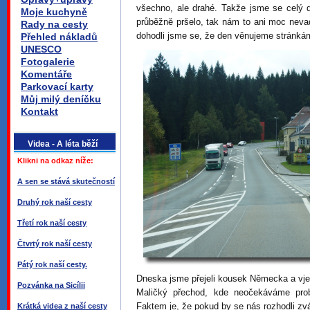
všechno, ale drahé. Takže jsme se celý d
Moje kuchyně
průběžně pršelo, tak nám to ani moc nevad
Rady na cesty
dohodli jsme se, že den věnujeme stránká
Přehled nákladů
UNESCO
Fotogalerie
Komentáře
Parkovací karty
Můj milý deníčku
Kontakt
Videa - A léta běží
Klikni na odkaz níže:
A sen se stává skutečností
Druhý rok naší cesty
Třetí rok naší cesty
Čtvrtý rok naší cesty
Pátý rok naší cesty.
Dneska jsme přejeli kousek Německa a vj
Pozvánka na Sicílii
Maličký přechod, kde neočekáváme prob
Faktem je, že pokud by se nás rozhodli zváž
Krátká videa z naší cesty