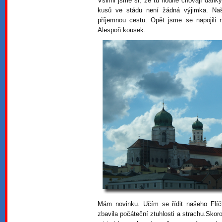
Všimli jsme si, že tu hodně chovají daň
kusů ve stádu není žádná výjimka. N
příjemnou cestu. Opět jsme se napojili
Alespoň kousek.
Mám novinku. Učím se řídit našeho Flíč
zbavila počáteční ztuhlosti a strachu.Skor