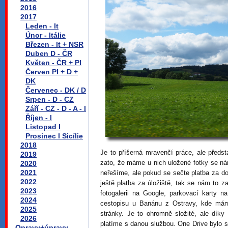
2016
2017
Leden - It
Únor - Itálie
Březen - It + NSR
Duben D - ČR
Květen - ČR + Pl
Červen Pl + D +
DK
Červenec - DK / D
Srpen - D - CZ
Září - CZ - D - A - I
Říjen - I
Listopad I
Prosinec I Sicílie
2018
Je to příšerná mravenčí práce, ale předst
2019
zato, že máme u nich uložené fotky se nám
2020
2021
neřešíme, ale pokud se sečte platba za d
2022
ještě platba za úložiště, tak se nám to 
2023
fotogalerii na Google, parkovací karty n
2024
cestopisu u Banánu z Ostravy, kde mám
2025
stránky. Je to ohromně složité, ale dík
2026
platíme s danou službou. One Drive bylo sk
Opravy+úpravy